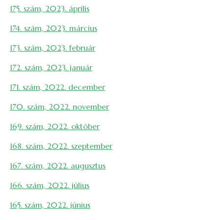
175. szám, 2023. április
174. szám, 2023. március
173. szám, 2023. február
172. szám, 2023. január
171. szám, 2022. december
170. szám, 2022. november
169. szám, 2022. október
168. szám, 2022. szeptember
167. szám, 2022. augusztus
166. szám, 2022. július
165. szám, 2022. június