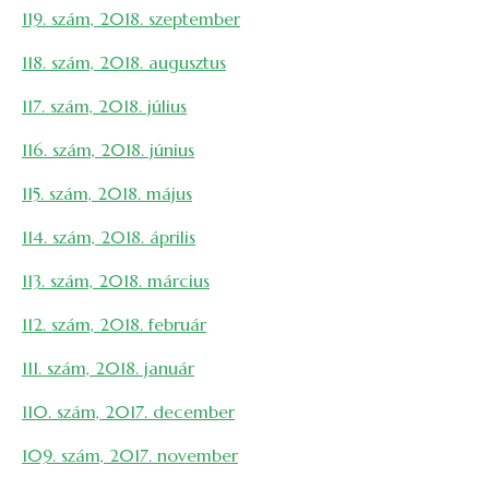
119. szám, 2018. szeptember
118. szám, 2018. augusztus
117. szám, 2018. július
116. szám, 2018. június
115. szám, 2018. május
114. szám, 2018. április
113. szám, 2018. március
112. szám, 2018. február
111. szám, 2018. január
110. szám, 2017. december
109. szám, 2017. november