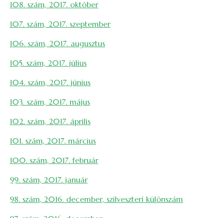
108. szám, 2017. október
107. szám, 2017. szeptember
106. szám, 2017. augusztus
105. szám, 2017. július
104. szám, 2017. június
103. szám, 2017. május
102. szám, 2017. április
101. szám, 2017. március
100. szám, 2017. február
99. szám, 2017. január
98. szám, 2016. december, szilveszteri különszám