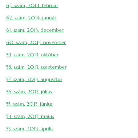
63. szám, 2014. február
62. szám, 2014. január
61. szám, 2013. december
60. szám, 2013. november
59. szám, 2013. október
58. szám, 2013. szeptember
57. szám, 2013. augusztus
56. szám, 2013. július
55. szám, 2013. június
54. szám, 2013. május
53. szám, 2013. április