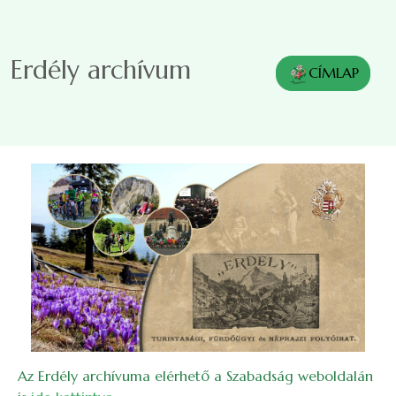
Ugrás a tartalomra
Erdély archívum
CÍMLAP
Image
Az Erdély archívuma elérhető a Szabadság weboldalán