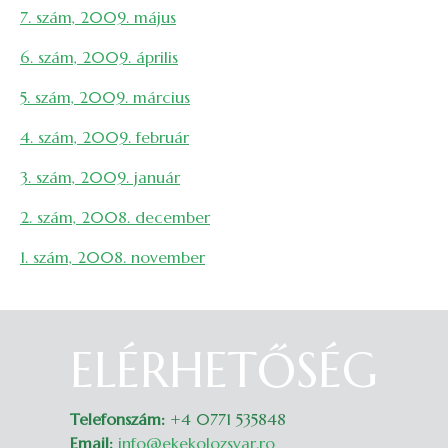
7. szám, 2009. május
6. szám, 2009. április
5. szám, 2009. március
4. szám, 2009. február
3. szám, 2009. január
2. szám, 2008. december
1. szám, 2008. november
ELÉRHETŐSÉG
Belépés
Telefonszám:
+4 0771 535848
Email:
info@ekekolozsvar.ro