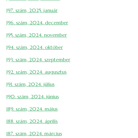
197. szám, 2025. január
196. szám, 2024. december
195. szám, 2024. november
194. szám, 2024. október
193. szám, 2024. szeptember
192. szám, 2024. augusztus
191. szám, 2024. július
190. szám, 2024. június
189. szám, 2024. május
188. szám, 2024. április
187. szám, 2024. március