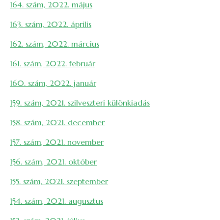
164. szám, 2022. május
163. szám, 2022. április
162. szám, 2022. március
161. szám, 2022. február
160. szám, 2022. január
159. szám, 2021. szilveszteri különkiadás
158. szám, 2021. december
157. szám, 2021. november
156. szám, 2021. október
155. szám, 2021. szeptember
154. szám, 2021. augusztus