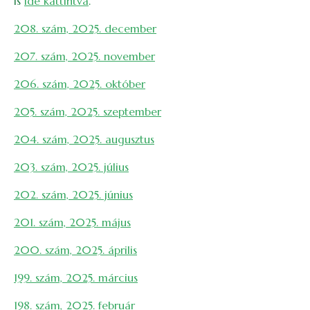
is
ide kattintva
.
208. szám, 2025. december
207. szám, 2025. november
206. szám, 2025. október
205. szám, 2025. szeptember
204. szám, 2025. augusztus
203. szám, 2025. július
202. szám, 2025. június
201. szám, 2025. május
200. szám, 2025. április
199. szám, 2025. március
198. szám, 2025. február