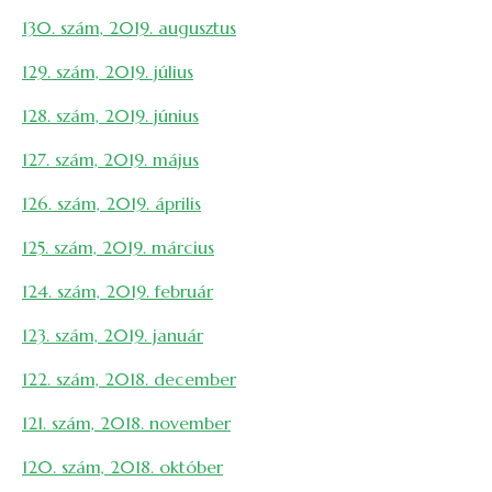
130. szám, 2019. augusztus
129. szám, 2019. július
128. szám, 2019. június
127. szám, 2019. május
126. szám, 2019. április
125. szám, 2019. március
124. szám, 2019. február
123. szám, 2019. január
122. szám, 2018. december
121. szám, 2018. november
120. szám, 2018. október