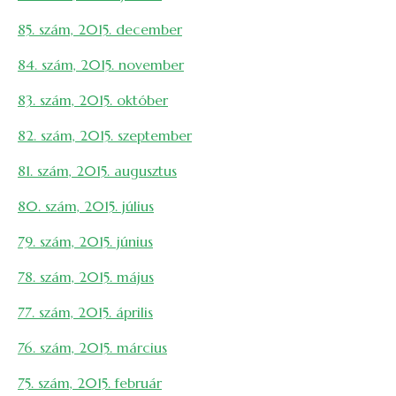
85. szám, 2015. december
84. szám, 2015. november
83. szám, 2015. október
82. szám, 2015. szeptember
81. szám, 2015. augusztus
80. szám, 2015. július
79. szám, 2015. június
78. szám, 2015. május
77. szám, 2015. április
76. szám, 2015. március
75. szám, 2015. február