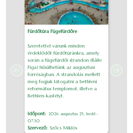
Fürdőtúra Fügefürdőre
J
Szeretettel várunk minden
S
érdeklődőt fürdőtúránkra, amely
é
során a fügefürdői strandon (Băile
g
Figa) hűsülhetünk az augusztusi
a
Previous
Next
forróságban. A strandolás mellett
H
meg fogjuk látogatni a bethleni
református templomot, illetve a
I
Bethlen-kastélyt.
S
Időpont
M
2026. augusztus 25., kedd -
07:30
Szervező
Szőcs Miklós