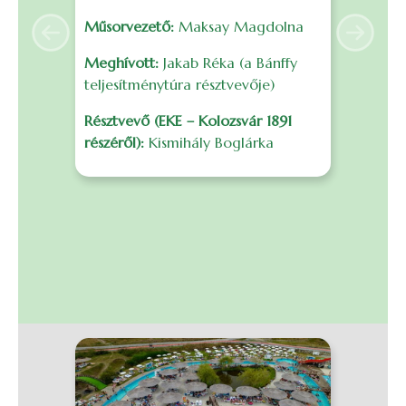
é
Műsorvezető:
Maksay Magdolna
s
Previous
Next
F
Meghívott:
Jakab Réka (a Bánffy
f
teljesítménytúra résztvevője)
m
Résztvevő (EKE – Kolozsvár 1891
r
részéről):
Kismihály Boglárka
B
I
0
S