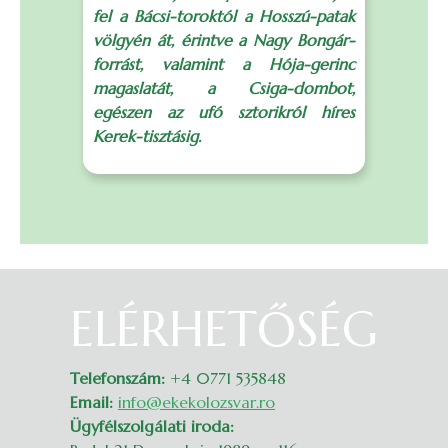
fel a Bácsi-toroktól a Hosszú-patak
a
völgyén át, érintve a Nagy Bongár-
B
forrást, valamint a Hója-gerinc
C
magaslatát, a Csiga-dombot,
e
egészen az ufó sztorikról híres
Kerek-tisztásig.
p
ELÉRHETŐSÉG
Belépés
Telefonszám:
+4 0771 535848
Email:
info@ekekolozsvar.ro
Ügyfélszolgálati iroda: