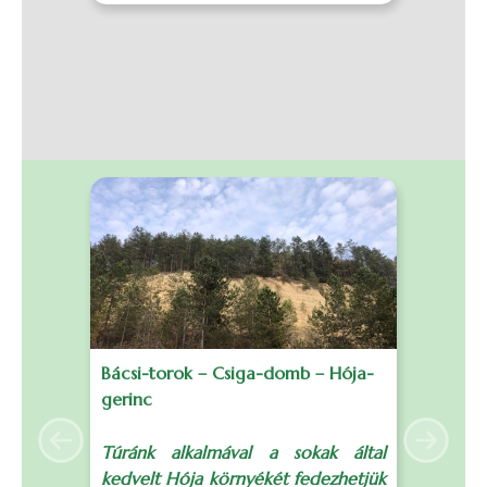
Bácsi-torok – Csiga-domb – Hója-
B
gerinc
S
Previous
Next
Túránk alkalmával a sokak által
T
kedvelt Hója környékét fedezhetjük
t