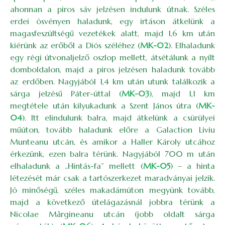
ahonnan a piros sáv jelzésen indulunk útnak. Széles
erdei ösvényen haladunk, egy irtáson átkelünk a
magasfeszültségű vezetékek alatt, majd 1,6 km után
kiérünk az erőből a Diós széléhez (
MK-02
). Elhaladunk
egy régi útvonaljelző oszlop mellett, átsétálunk a nyílt
domboldalon, majd a piros jelzésen haladunk tovább
az erdőben. Nagyjából 1,4 km után utunk találkozik a
sárga jelzésű Páter-úttal (
MK-03
), majd 1,1 km
megtétele után kilyukadunk a Szent János útra (
MK-
04
). Itt elindulunk balra, majd átkelünk a csürülyei
műúton, tovább haladunk előre a Galaction Liviu
Munteanu utcán, és amikor a Haller Károly utcához
érkezünk, ezen balra térünk. Nagyjából 700 m után
elhaladunk a „Hintás-fa” mellett (
MK-05
) – a hinta
létezését már csak a tartószerkezet maradványai jelzik.
Jó minőségű, széles makadámúton megyünk tovább,
majd a következő útelágazásnál jobbra térünk a
Nicolae Mărgineanu utcán (jobb oldalt sárga