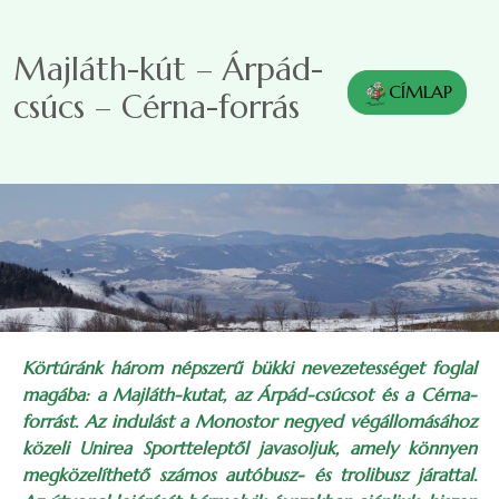
Ugrás a tartalomra
Majláth-kút – Árpád-
CÍMLAP
csúcs – Cérna-forrás
Körtúránk három népszerű bükki nevezetességet foglal
magába: a Majláth-kutat, az Árpád-csúcsot és a Cérna-
forrást. Az indulást a Monostor negyed végállomásához
közeli Unirea Sportteleptől javasoljuk, amely könnyen
megközelíthető számos autóbusz- és trolibusz járattal.