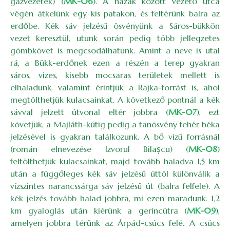
gázvezeték) (
MK-06
). A házak között vezető utca
végén átkelünk egy kis patakon, és feltérünk balra az
erdőbe. Kék sáv jelzésű ösvényünk a Sáros-bükkön
vezet keresztül, utunk során pedig több jellegzetes
gömbkövet is megcsodálhatunk. Amint a neve is utal
rá, a Bükk-erdőnek ezen a részén a terep gyakran
sáros, vizes, kisebb mocsaras területek mellett is
elhaladunk, valamint érintjük a Rajka-forrást is, ahol
megtölthetjük kulacsainkat. A következő pontnál a kék
sávval jelzett útvonal eltér jobbra (
MK-07
), ezt
követjük, a Majláth-kútig pedig a tanösvény fehér béka
jelzésével is gyakran találkozunk. A bő vizű forrásnál
(román elnevezése Izvorul Bilașcu) (
MK-08
)
feltölthetjük kulacsainkat, majd tovább haladva 1,5 km
után a függőleges kék sáv jelzésű úttól különválik a
vízszintes narancssárga sáv jelzésű út (balra felfele). A
kék jelzés tovább halad jobbra, mi ezen maradunk. 1,2
km gyaloglás után kiérünk a gerincútra (
MK-09
),
amelyen jobbra térünk az Árpád-csúcs felé. A csúcs