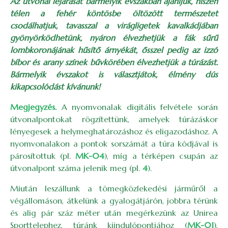
Az útvonal lejárását bármelyik évszakban ajánljuk, hiszen
télen a fehér köntösbe öltözött természetet
csodálhatjuk, tavasszal a virágligetek kavalkádjában
gyönyörködhetünk, nyáron élvezhetjük a fák sűrű
lombkoronájának hűsítő árnyékát, ősszel pedig az izzó
bíbor és arany színek bűvkörében élvezhetjük a túrázást.
Bármelyik évszakot is választjátok, élmény dús
kikapcsolódást kívánunk!
Megjegyzés.
A nyomvonalak digitális felvétele során
útvonalpontokat rögzítettünk, amelyek túrázáskor
lényegesek a helymeghatározáshoz és eligazodáshoz. A
nyomvonalakon a pontok sorszámát a túra kódjával is
párosítottuk (pl.
MK-04
), míg a térképen csupán az
útvonalpont száma jelenik meg (pl.
4
).
Miután leszállunk a tömegközlekedési járműről a
végállomáson, átkelünk a gyalogátjárón, jobbra térünk
és alig pár száz méter után megérkezünk az Unirea
Sporttelephez, túránk kiindulópontjához (
MK-01
),