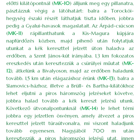
előtti kilátópontnál (
MK-10
) álljunk meg egy pillanatra,
pásztázzuk végig a látóhatárt: balra a Torockói-
hegység északi részét láthatjuk tiszta időben, jobbra
pedig a Gyalui-havasok magaslatait. Az Árpád-csúcson
(
MK-11
) rápillanthatunk a Kis-Magura kúpjára
napfürdőzés közben, majd pihenő után folytatjuk
utunkat a kék kereszttel jelzett úton haladva az
erdőben, a Szent János-kút irányába. 1,3 km fokozatos
ereszkedés után keresztezzük a csürülyei műutat (
MK-
12
), átkelünk a Bivalyoson, majd az erdőben haladunk
tovább. 1,5 km után elágazáshoz érünk (
MK-13
), balra a
Slamovics-házhoz, illetve a Brüll- és Bartha-kilátókhoz
lehet eljutni a piros háromszög jelzéseket követve,
jobbra halad tovább a kék kereszt jelzésű utunk.
Következő útvonalpontunknál (
MK-14
) le lehet térni
jobbra egy jelzetlen ösvényen, amely átvezet a piros
kereszttel jelzett túraútvonalra, mi viszont haladjunk
tovább egyenesen. Nagyjából 700 m után
keresztezzük a piros háromszög jelzésű utat, innen