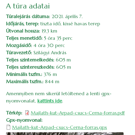
A túra adatai
Túralejárás dátuma:
2021. április 7.
Időjárás, terep:
tiszta idő, kissé havas terep
Útvonal hossza:
19,3 km
Teljes menetidő:
5 óra 35 perc
Mozgásidő:
4 óra 30 perc
Túravezető:
Szilágyi András
Teljes szintemelkedés:
605 m
Teljes szintereszkedés:
605 m
Minimális tszfm.:
376 m
Maximális tszfm.:
844 m
Amennyiben nem sikerül letöltened a lenti gpx-
nyomvonalat,
kattints ide
.
Térkép
Majlath-kut-Arpad-csucs-Cerna-forras.pdf
Gpx-nyomvonal
Majlath-kut-Arpad-csucs-Cerna-forras.gpx