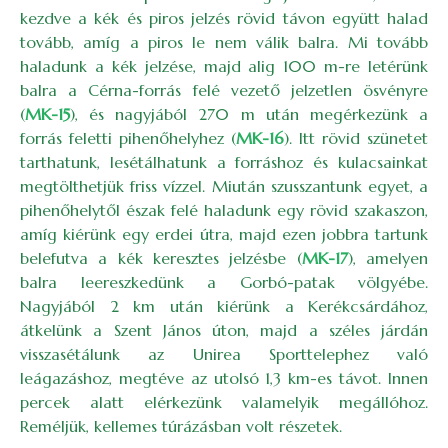
kezdve a kék és piros jelzés rövid távon együtt halad
tovább, amíg a piros le nem válik balra. Mi tovább
haladunk a kék jelzése, majd alig 100 m-re letérünk
balra a Cérna-forrás felé vezető jelzetlen ösvényre
(
MK-15
), és nagyjából 270 m után megérkezünk a
forrás feletti pihenőhelyhez (
MK-16
). Itt rövid szünetet
tarthatunk, lesétálhatunk a forráshoz és kulacsainkat
megtölthetjük friss vízzel. Miután szusszantunk egyet, a
pihenőhelytől észak felé haladunk egy rövid szakaszon,
amíg kiérünk egy erdei útra, majd ezen jobbra tartunk
belefutva a kék keresztes jelzésbe (
MK-17
), amelyen
balra leereszkedünk a Gorbó-patak völgyébe.
Nagyjából 2 km után kiérünk a Kerékcsárdához,
átkelünk a Szent János úton, majd a széles járdán
visszasétálunk az Unirea Sporttelephez való
leágazáshoz, megtéve az utolsó 1,3 km-es távot. Innen
percek alatt elérkezünk valamelyik megállóhoz.
Reméljük, kellemes túrázásban volt részetek.