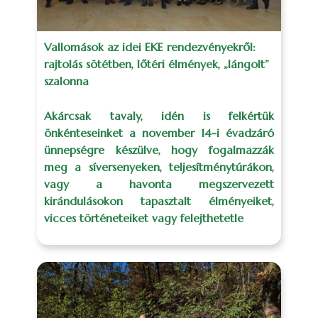
Vallomások az idei EKE rendezvényekről:
rajtolás sötétben, lőtéri élmények, „lángolt”
szalonna
Akárcsak tavaly, idén is felkértük
önkénteseinket a november 14-i évadzáró
ünnepségre készülve, hogy fogalmazzák
meg a síversenyeken, teljesítménytúrákon,
vagy a havonta megszervezett
kirándulásokon tapasztalt élményeiket,
vicces történeteiket vagy felejthetetle