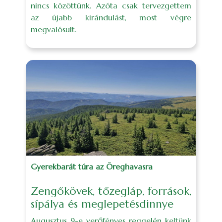
nincs közöttünk. Azóta csak tervezgettem
az újabb kirándulást, most végre
megvalósult.
Gyerekbarát túra az Öreghavasra
Zengőkövek, tőzegláp, források,
sípálya és meglepetésdinnye
Augusztus 9-e verőfényes reggelén keltünk