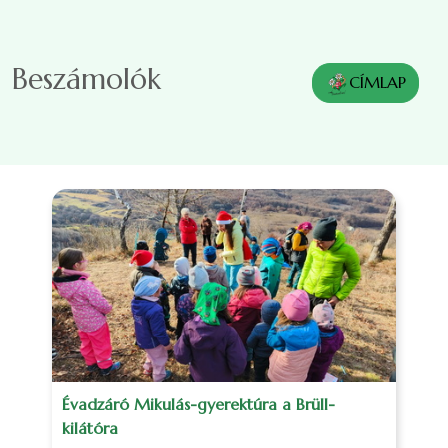
Ugrás a tartalomra
Beszámolók
CÍMLAP
Évadzáró Mikulás-gyerektúra a Brüll-
kilátóra