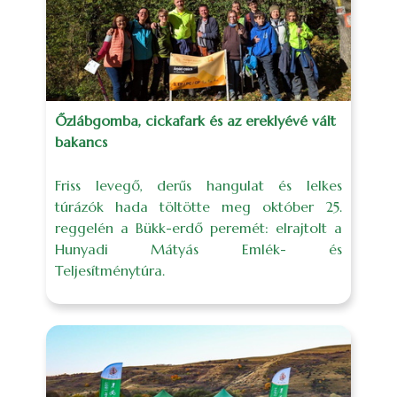
Őzlábgomba, cickafark és az ereklyévé vált
bakancs
Friss levegő, derűs hangulat és lelkes
túrázók hada töltötte meg október 25.
reggelén a Bükk-erdő peremét: elrajtolt a
Hunyadi Mátyás Emlék- és
Teljesítménytúra.