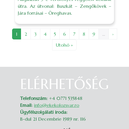
útra. Az útvonal: Buszkát – Zengőkövek –
Jára forrásai – Öreghavas.
Oldalszámozás
Oldal
Oldal
Oldal
Oldal
Oldal
Oldal
Oldal
Oldal
Oldal
Követke
1
2
3
4
5
6
7
8
9
…
›
Utolsó oldal
Utolsó »
ELÉRHETŐSÉG
Belépés
Telefonszám:
+4 0771 535848
Email:
info@ekekolozsvar.ro
Ügyfélszolgálati iroda:
B-dul 21 Decembrie 1989 nr. 116