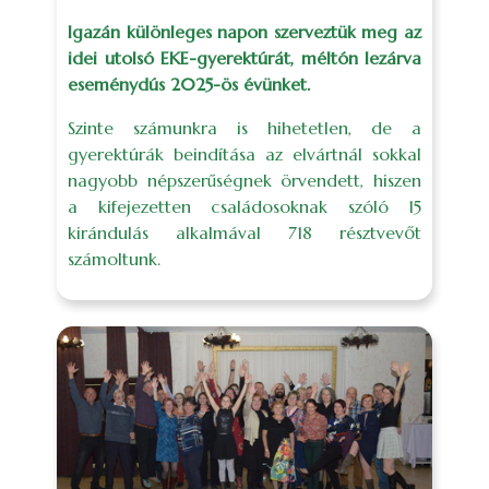
Igazán különleges napon szerveztük meg az
idei utolsó EKE-gyerektúrát, méltón lezárva
eseménydús 2025-ös évünket.
Szinte számunkra is hihetetlen, de a
gyerektúrák beindítása az elvártnál sokkal
nagyobb népszerűségnek örvendett, hiszen
a kifejezetten családosoknak szóló 15
kirándulás alkalmával 718 résztvevőt
számoltunk.