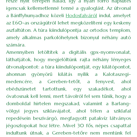
része nyílt terepen halad, így a nyári forró napsütés
igencsak kellemetlenné tenné a gyaloglást. Az útvonal
a Bánffyhunyadhoz közeli
Hodosfalváról
indul, amelyet
az E60-as országútról lehet megközelíteni egy keskeny
aszfaltúton. A túra kiindulópontja az ortodox templom,
amely alkalmas parkolóhelynek bizonyul néhány autó
számára.
Amennyiben letöltitek a digitális gpx-nyomvonalat,
láthatjátok, hogy megjelöltünk rajta néhány lényeges
útvonalpontot: a túra kiindulópontját, egy kilátópontot,
ahonnan gyönyörű kilátás nyílik a Kalotaszegi-
medencére, a Gereben-tetőt, a fenyvest, ahol
ebédszünetet tartottunk, egy szakadékot, ahol
óvatosnak kell lenni, mert távolról fel sem tűnik, hogy a
domboldal hirtelen megszakad, valamint a Barlang-
völgyi jegyes sziklavájatot, ahol télen a sziklafal
repedésein beszivárgó, megfagyott patakvíz látványos
jégoszlopokat hoz létre. Mivel 30 fős, népes csapattal
indultunk útnak, a Gereben-tetőre nem mentünk fel