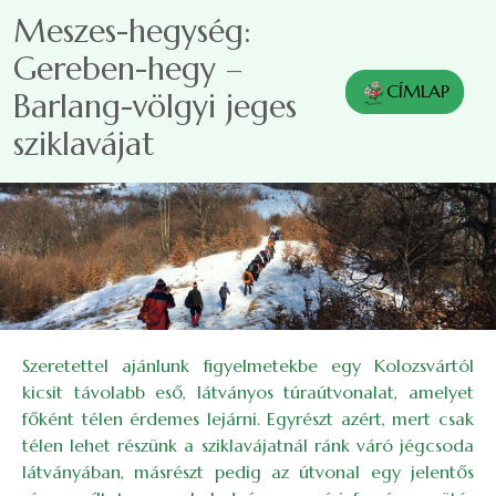
Ugrás a tartalomra
Meszes-hegység:
Gereben-hegy –
CÍMLAP
Barlang-völgyi jeges
sziklavájat
Szeretettel ajánlunk figyelmetekbe egy Kolozsvártól
kicsit távolabb eső, látványos túraútvonalat, amelyet
főként télen érdemes lejárni. Egyrészt azért, mert csak
télen lehet részünk a sziklavájatnál ránk váró jégcsoda
látványában, másrészt pedig az útvonal egy jelentős