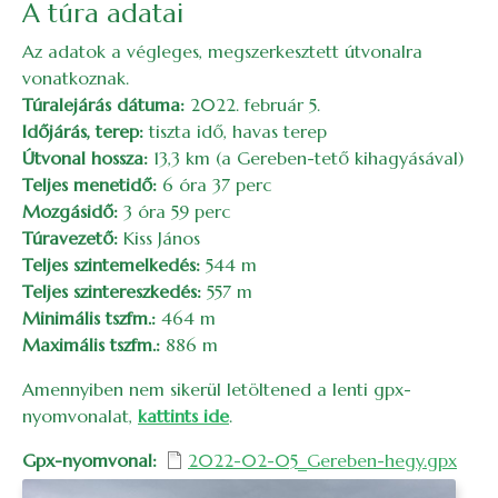
A túra adatai
Az adatok a végleges, megszerkesztett útvonalra
vonatkoznak.
Túralejárás dátuma:
2022. február 5.
Időjárás, terep:
tiszta idő, havas terep
Útvonal hossza:
13,3 km (a Gereben-tető kihagyásával)
Teljes menetidő:
6 óra 37 perc
Mozgásidő:
3 óra 59 perc
Túravezető:
Kiss János
Teljes szintemelkedés:
544 m
Teljes szintereszkedés:
557 m
Minimális tszfm.:
464 m
Maximális tszfm.:
886 m
Amennyiben nem sikerül letöltened a lenti gpx-
nyomvonalat,
kattints ide
.
Gpx-nyomvonal
2022-02-05_Gereben-hegy.gpx