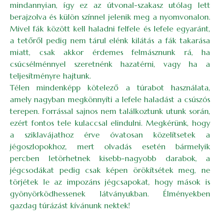
mindannyian, így ez az útvonal-szakasz utólag lett
berajzolva és külön színnel jelenik meg a nyomvonalon.
Mivel fák között kell haladni felfele és lefele egyaránt,
a tetőről pedig nem tárul elénk kilátás a fák takarása
miatt, csak akkor érdemes felmásznunk rá, ha
csúcsélménnyel szeretnénk hazatérni, vagy ha a
teljesítményre hajtunk.
Télen mindenképp kötelező a túrabot használata,
amely nagyban megkönnyíti a lefele haladást a csúszós
terepen. Forrással sajnos nem találkoztunk utunk során,
ezért fontos tele kulaccsal elindulni. Megkérünk, hogy
a sziklavájathoz érve óvatosan közelítsetek a
jégoszlopokhoz, mert olvadás esetén bármelyik
percben letörhetnek kisebb-nagyobb darabok, a
jégcsodákat pedig csak képen örökítsétek meg, ne
törjétek le az impozáns jégcsapokat, hogy mások is
gyönyörködhessenek látványukban. Élményekben
gazdag túrázást kívánunk nektek!