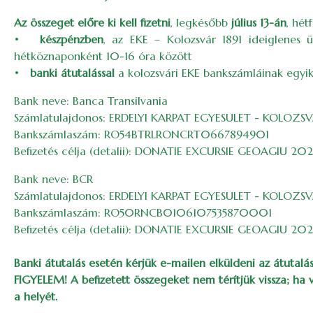
Az összeget előre ki kell fizetni
, legkésőbb
július 13-án
, hé
•
készpénzben
, az EKE – Kolozsvár 1891 ideiglenes ü
hétköznaponként 10-16 óra között
•
banki átutalással
a kolozsvári EKE bankszámláinak egyik
Bank neve: Banca Transilvania
Számlatulajdonos: ERDELYI KARPAT EGYESULET - KOLOZSVA
Bankszámlaszám: RO54BTRLRONCRT0667894901
Befizetés célja (detalii): DONATIE EXCURSIE GEOAGIU 20
Bank neve: BCR
Számlatulajdonos: ERDELYI KARPAT EGYESULET - KOLOZSVA
Bankszámlaszám: RO50RNCB0106107535870001
Befizetés célja (detalii): DONATIE EXCURSIE GEOAGIU 20
Banki átutalás esetén kérjük e-mailen elküldeni az átutalás
FIGYELEM! A befizetett összegeket nem térítjük vissza; ha
a helyét.