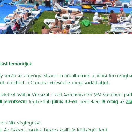
lást lemondjuk.
 során az algyógyi strandon hűsülhetünk a júliusi forróságba
, emellett a Clocota-vízesést is megcsodálhatjuk.
 üzlettel (Mihai Viteazul / volt Széchenyi tér 9A) szembeni par
l jelentkezni
, legkésőbb
július 10-én
, pénteken
18 óráig
az
alá
vel válik véglegessé.
j
. Az összeg csakis a buszos szállítás költségét fedi.