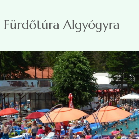
Ugrás a tartalomra
Fürdőtúra Algyógyra