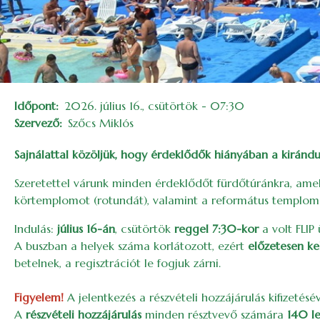
Időpont
2026. július 16., csütörtök - 07:30
Szervező
Szőcs Miklós
Sajnálattal közöljük, hogy érdeklődők hiányában a kirándu
Szeretettel várunk minden érdeklődőt fürdőtúránkra, amely
körtemplomot (rotundát), valamint a református templomot
Indulás:
július 16-án
, csütörtök
reggel 7:30-kor
a volt FLIP
A buszban a helyek száma korlátozott, ezért
előzetesen kel
betelnek, a regisztrációt le fogjuk zárni.
Figyelem!
A jelentkezés a részvételi hozzájárulás kifizetésé
A
részvételi hozzájárulás
minden résztvevő számára
140 le