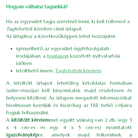
Hogyan válhatsz tagunkká?
Ha az egyesület tagja szeretnél lenni, ki kell töltened a
Tagfelvételi kérelem
című űrlapot.
Az űrlaphoz a következőképpen lehet hozzájutni:
igényelhető az egyesület ügyfélszolgálati
irodájában, a
honlapon
közzétett nyitvatartási
időben
letölthető innen:
Tagfelvételi kérelem
A letöltött űrlapot lehetőleg kétoldalas formában
(színe-visszája) kell kinyomtatni, majd részletesen és
helyesen kitölteni. Az űrlapon megadott információkat
bizalmasan kezeljük és kizárólag az EKE belső céljaira
fogjuk felhasználni.
A
kitöltött kérelem
mel együtt szükség van 2 db. (egy 3
x 4 cm-es és egy 4 x 5 cm-es) nyomtatott
igazolványkép
re, amelyek majd felkerülnek a