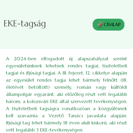
Ugrás a tartalomra
EKE-tagság
CÍMLAP
A 2024-ben elfogadott új alapszabályzat szerint
egyesületünknek lehetnek rendes tagjai, tiszteletbeli
tagjai és ifjúsági tagjai. A III. fejezet, 12. cikkelye alapján
az egyesület rendes tagja lehet bármely felnőtt (18.
életévét betöltött) személy, román vagy külföldi
állampolgár egyaránt, aki előzőleg részt vett legalább
három, a kolozsvári EKE által szervezett tevékenységen.
A tiszteletbeli tagságra vonatkozóan a közgyűlésnek
kell szavaznia a Vezető Tanács javaslata alapján.
Ifjúsági tag lehet bármely 18 éven aluli kiskorú, aki részt
vett legalább 3 EKE-tevékenységen.