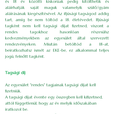
és 18 év közötti kiskorúak pedig kitölthetik és
aláírhatják saját maguk valamelyik szülő/gyám
aláírásának kiegészítésével. Az ifjúsági tagságod addig
tart, amíg be nem töltöd a 18. életévedet. Ifjúsági
tagként nem kell tagsági díjat fizetned, viszont a
rendes tagokhoz hasonlóan részesülsz
kedvezményekben az egyesület által szervezett
rendezvényeken. Miután betöltöd a 18-at,
beiratkozhatsz ismét az EKE-be, ez alkalommal teljes
jogú, felnőtt tagként.
Tagsági díj
Az egyesület "rendes" tagjainak tagsági díjat kell
fizetniük.
A tagsági díjat évente egy összegben kell kifizetned,
attól függetlenül, hogy az év melyik időszakában
iratkozol be.