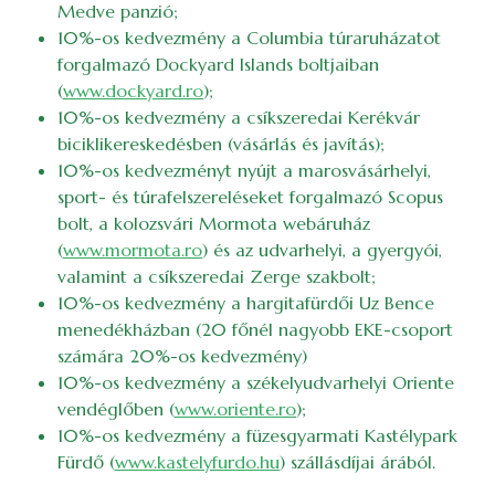
Medve panzió;
10%-os kedvezmény a Columbia túraruházatot
forgalmazó Dockyard Islands boltjaiban
(
www.dockyard.ro
);
10%-os kedvezmény a csíkszeredai Kerékvár
biciklikereskedésben (vásárlás és javítás);
10%-os kedvezményt nyújt a marosvásárhelyi,
sport- és túrafelszereléseket forgalmazó Scopus
bolt, a kolozsvári Mormota webáruház
(
www.mormota.ro
) és az udvarhelyi, a gyergyói,
valamint a csíkszeredai Zerge szakbolt;
10%-os kedvezmény a hargitafürdői Uz Bence
menedékházban (20 főnél nagyobb EKE-csoport
számára 20%-os kedvezmény)
10%-os kedvezmény a székelyudvarhelyi Oriente
vendéglőben (
www.oriente.ro
);
10%-os kedvezmény a füzesgyarmati Kastélypark
Fürdő (
www.kastelyfurdo.hu
) szállásdíjai árából.