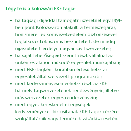
Légy te is a kolozsvári EKE tagja:
ha tagsági díjaddal támogatni szeretnél egy 1891-
ben pont Kolozsváron alakult, a természetjárás,
honismeret és környezetvédelem ösztönzésével
foglalkozó, többször is beszüntetett, de mindig
újjászületett erdélyi magyar civil szervezetet;
ha saját lehetőségeid szerint részt vállalnál az
önkéntes alapon működő egyesület munkájában;
mert EKE-tagként korábban értesülhetsz az
egyesület által szervezett programokról;
mert kedvezményesen vehetsz részt az EKE
bármely tagszervezetének rendezvényein, illetve
más szervezetek egyes rendezvényein;
mert egyes kereskedelmi egységek
kedvezményeket biztosítanak EKE-tagok részére
szolgáltatásaik vagy termékeik vásárlása esetén.