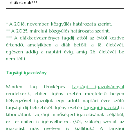
diákoknak***
* A 2018. novemberi közgyűlés határozata szerint.
** A 2025. márciusi közgyűlés határozata szerint.
*** A diákkedvezményes tagdíj attól az évtől kezdve
értendő, amelyikben a diák betölti a 18. életévét,
egészen addig a naptári évig, amíg 26. életévét be
nem tölti.
Tagsági igazolvány
Minden tag fényképes
tagsági igazolvánnyal
rendelkezik, ebben igény esetén megfelelő helyen
bélyegzővel igazoljuk egy adott naptári évre szóló
tagsági díj befizetését. Igény esetén
tagsági igazolás
t is
kibocsátunk tagsági minőséged igazolásának céljából,
ezt e-mailen is igényelheted. (Sőt, szükség szerint az
igazolást más nyelven is kiállítjuk.) A tagsági