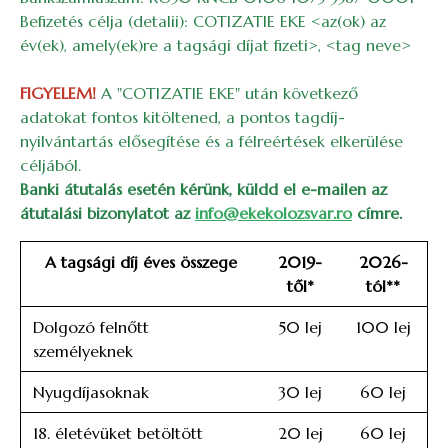
Befizetés célja (detalii): COTIZATIE EKE <az(ok) az
év(ek), amely(ek)re a tagsági díjat fizeti>, <tag neve>
FIGYELEM!
A "COTIZATIE EKE" után következő
adatokat fontos kitöltened, a pontos tagdíj-
nyilvántartás elősegítése és a félreértések elkerülése
céljából.
Banki átutalás esetén kérünk, küldd el e-mailen az
átutalási bizonylatot az
info@ekekolozsvar.ro
címre.
A tagsági díj éves összege
2019-
2026-
től*
tól**
Dolgozó felnőtt
50 lej
100 lej
személyeknek
Nyugdíjasoknak
30 lej
60 lej
18. életévüket betöltött
20 lej
60 lej