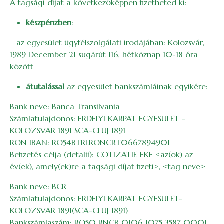
A tagsági díjat a következőképpen fizetheted ki:
készpénzben
:
– az egyesület ügyfélszolgálati irodájában: Kolozsvár,
1989 December 21 sugárút 116, hétköznap 10-18 óra
között
átutalással
az egyesület bankszámláinak egyikére:
Bank neve: Banca Transilvania
Számlatulajdonos: ERDELYI KARPAT EGYESULET -
KOLOZSVAR 1891 SCA-CLUJ 1891
RON IBAN: RO54BTRLRONCRT0667894901
Befizetés célja (detalii): COTIZATIE EKE <az(ok) az
év(ek), amely(ek)re a tagsági díjat fizeti>, <tag neve>
Bank neve: BCR
Számlatulajdonos: ERDELYI KARPAT EGYESULET-
KOLOZSVAR 1891(SCA-CLUJ 1891)
Bankszámlaszám: RO50 RNCB 0106 1075 3587 0001