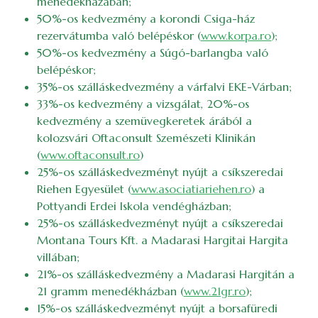
menedékházában;
50%-os kedvezmény a korondi Csiga-ház
rezervátumba való belépéskor (
www.korpa.ro
);
50%-os kedvezmény a Súgó-barlangba való
belépéskor;
35%-os szálláskedvezmény a várfalvi EKE-Várban;
33%-os kedvezmény a vizsgálat, 20%-os
kedvezmény a szemüvegkeretek árából a
kolozsvári Oftaconsult Szemészeti Klinikán
(
www.oftaconsult.ro
)
25%-os szálláskedvezményt nyújt a csíkszeredai
Riehen Egyesület (
www.asociatiariehen.ro
) a
Pottyandi Erdei Iskola vendégházban;
25%-os szálláskedvezményt nyújt a csíkszeredai
Montana Tours Kft. a Madarasi Hargitai Hargita
villában;
21%-os szálláskedvezmény a Madarasi Hargitán a
21 gramm menedékházban (
www.21gr.ro
);
15%-os szálláskedvezményt nyújt a borsafüredi