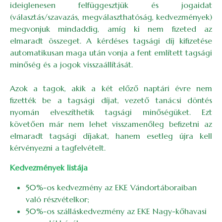
ideiglenesen felfüggesztjük és jogaidat
(választás/szavazás, megválaszthatóság, kedvezmények)
megvonjuk mindaddig, amíg ki nem fizeted az
elmaradt összeget. A kérdéses tagsági díj kifizetése
automatikusan maga után vonja a fent említett tagsági
minőség és a jogok visszaállítását.
Azok a tagok, akik a két előző naptári évre nem
fizették be a tagsági díjat, vezető tanácsi döntés
nyomán elveszíthetik tagsági minőségüket. Ezt
követően már nem lehet visszamenőleg befizetni az
elmaradt tagsági díjakat, hanem esetleg újra kell
kérvényezni a tagfelvételt.
Kedvezmények listája
50%-os kedvezmény az EKE Vándortáboraiban
való részvételkor;
50%-os szálláskedvezmény az EKE Nagy-kőhavasi