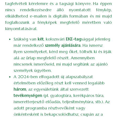
tagfelvételi kérelemre és a tagsági könyvre. Ha éppen
nincs rendelkezésedre álló nyomtatott fénykép,
elküldheted e-mailen is digitális formában és mi majd
foglalkozunk a fényképek megfelelő méretben való
kinyomtatásával.
Szükség van
két
, kolozsvári
EKE–tag
sággal jelenleg
már rendelkező
személy ajánlására
. Ha ismersz
ilyen személyeket, kérd meg őket, töltsék ki és írják
alá az űrlap megfelelő részét. Amennyiben
nincsenek ismerőseid, mi majd segítünk az ajánló
személyek ügyében.
A 2024-ben elfogadott új alapszabályzat
értelmében előzőleg részt kell venned legalább
három
, az egyesületünk által szervezett
tevékenységen
(pl. gyalogtúra, kerékpáros túra,
ismeretterjesztő előadás, teljesítménytúra, stb.). Az
adott programba résztvevőként vagy
önkéntesként is bekapcsolódhatsz, csupán az a