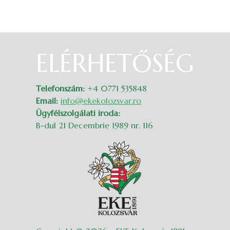
ELÉRHETŐSÉG
Belépés
Telefonszám:
+4 0771 535848
Email:
info@ekekolozsvar.ro
Ügyfélszolgálati iroda:
B-dul 21 Decembrie 1989 nr. 116