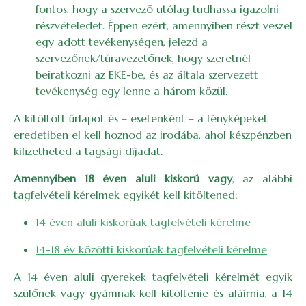
fontos, hogy a szervező utólag tudhassa igazolni
részvételedet. Éppen ezért, amennyiben részt veszel
egy adott tevékenységen, jelezd a
szervezőnek/túravezetőnek, hogy szeretnél
beiratkozni az EKE-be, és az általa szervezett
tevékenység egy lenne a három közül.
A kitöltött űrlapot és – esetenként – a fényképeket
eredetiben el kell hoznod az irodába, ahol készpénzben
kifizetheted a tagsági díjadat.
Amennyiben 18 éven aluli kiskorú vagy
, az alábbi
tagfelvételi kérelmek egyikét kell kitöltened:
14 éven aluli kiskorúak tagfelvételi kérelme
14-18 év közötti kiskorúak tagfelvételi kérelme
A 14 éven aluli gyerekek tagfelvételi kérelmét egyik
szülőnek vagy gyámnak kell kitöltenie és aláírnia, a 14