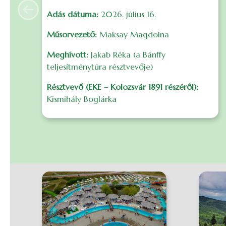
Adás dátuma:
2026. július 16.
Previous
Műsorvezető:
Maksay Magdolna
Meghívott:
Jakab Réka (a Bánffy
teljesítménytúra résztvevője)
Résztvevő (EKE – Kolozsvár 1891 részéről):
Kismihály Boglárka