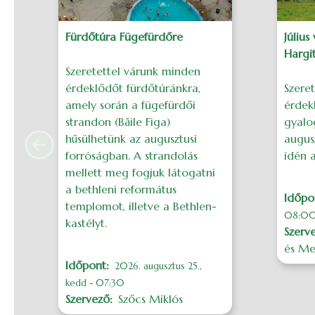
Fürdőtúra Fügefürdőre
Július
Hargi
Szeretettel várunk minden
érdeklődőt fürdőtúránkra,
Szere
amely során a fügefürdői
érdek
strandon (Băile Figa)
gyalog
hűsülhetünk az augusztusi
augusz
Previous
forróságban. A strandolás
idén a
mellett meg fogjuk látogatni
a bethleni református
Időpo
templomot, illetve a Bethlen-
08:0
kastélyt.
Szerv
és Me
Időpont
2026. augusztus 25.,
kedd - 07:30
Szervező
Szőcs Miklós