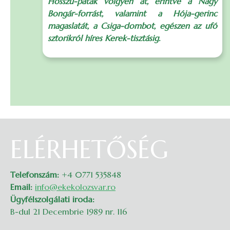
Hosszú-patak völgyén át, érintve a Nagy
Bongár-forrást, valamint a Hója-gerinc
magaslatát, a Csiga-dombot, egészen az ufó
sztorikról híres Kerek-tisztásig.
ELÉRHETŐSÉG
Telefonszám:
+4 0771 535848
Email:
info@ekekolozsvar.ro
Ügyfélszolgálati iroda:
B-dul 21 Decembrie 1989 nr. 116