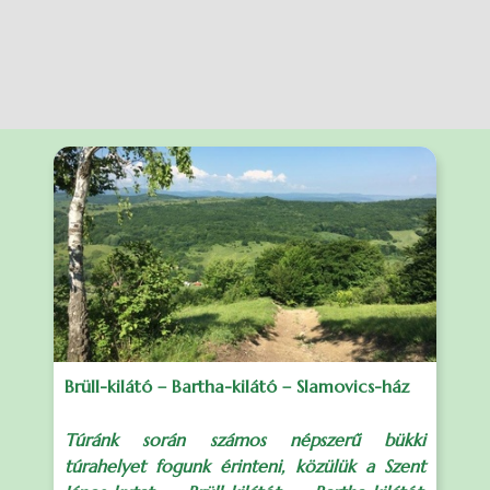
Brüll-kilátó – Bartha-kilátó – Slamovics-ház
Túránk során számos népszerű bükki
túrahelyet fogunk érinteni, közülük a Szent