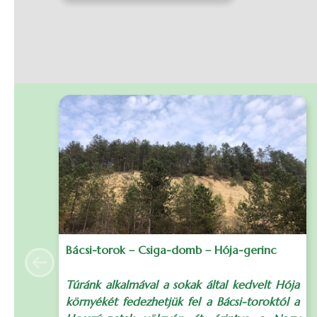
Bácsi-torok – Csiga-domb – Hója-gerinc
Previous
Túránk alkalmával a sokak által kedvelt Hója
környékét fedezhetjük fel a Bácsi-toroktól a