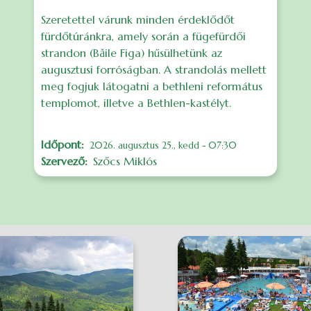
Szeretettel várunk minden érdeklődőt
fürdőtúránkra, amely során a fügefürdői
strandon (Băile Figa) hűsülhetünk az
augusztusi forróságban. A strandolás mellett
meg fogjuk látogatni a bethleni református
templomot, illetve a Bethlen-kastélyt.
Időpont
2026. augusztus 25., kedd - 07:30
Szervező
Szőcs Miklós