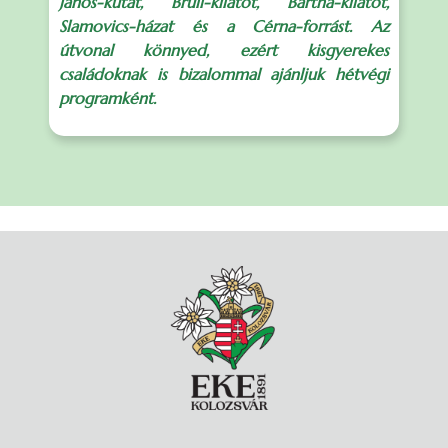
János-kutat, Brüll-kilátót, Bartha-kilátót,
Slamovics-házat és a Cérna-forrást. Az
útvonal könnyed, ezért kisgyerekes
családoknak is bizalommal ajánljuk hétvégi
programként.