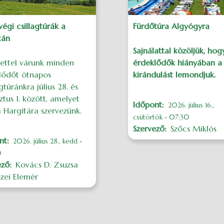
 végi csillagtúrák a
Fürdőtúra Algyógyra
tán
Sajnálattal közöljük, hog
tettel várunk minden
érdeklődők hiányában a
lődőt ötnapos
kirándulást lemondjuk.
túránkra július 28. és
tus 1. között, amelyet
Időpont
2026. július 16.,
 Hargitára szervezünk.
csütörtök - 07:30
Szervező
Szőcs Miklós
nt
2026. július 28., kedd -
0
ező
Kovács D. Zsuzsa
zei Elemér