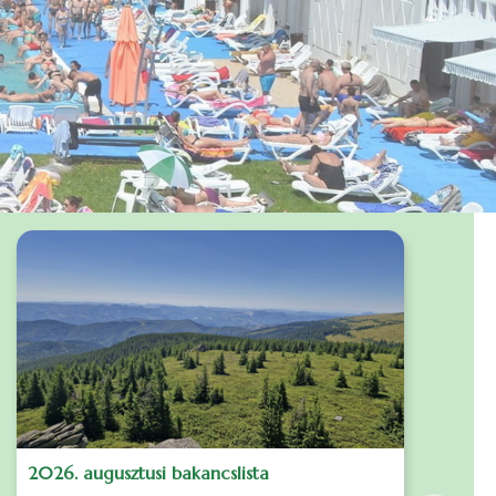
2026. augusztusi bakancslista
J