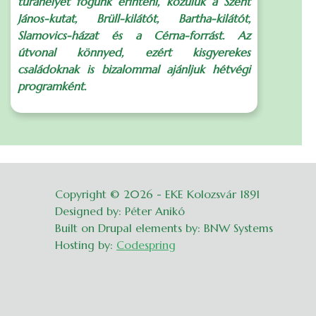
túrahelyet fogunk érinteni, közülük a Szent
János-kutat, Brüll-kilátót, Bartha-kilátót,
Slamovics-házat és a Cérna-forrást. Az
S
útvonal könnyed, ezért kisgyerekes
családoknak is bizalommal ajánljuk hétvégi
programként.
Copyright © 2026 - EKE Kolozsvár 1891
Belépés
Designed by: Péter Anikó
Built on Drupal elements by: BNW Systems
Hosting by:
Codespring