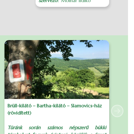
Szervező
Molnár Ildikó
I
s
S
Brüll-kilátó – Bartha-kilátó – Slamovics-ház
D
(rövidített)
Next
S
Túránk során számos népszerű bükki