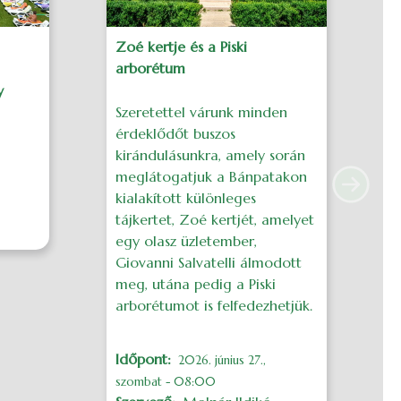
Zoé kertje és a Piski
H
arborétum
N
y
Szeretettel várunk minden
S
érdeklődőt buszos
é
kirándulásunkra, amely során
k
meglátogatjuk a Bánpatakon
a
Next
kialakított különleges
c
tájkertet, Zoé kertjét, amelyet
v
egy olasz üzletember,
m
Giovanni Salvatelli álmodott
z
meg, utána pedig a Piski
k
arborétumot is felfedezhetjük.
h
E
z
Időpont
2026. június 27.,
szombat - 08:00