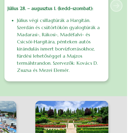
Július 28. – augusztus 1. (kedd–szombat):
S
Next
ö
Július végi csillagtúrák a Hargitán.
a
Szerdán és csütörtökön gyalogtúrák a
s
Madarasi-, Rákosi-, Madéfalvi- és
Csicsói-Hargitára, pénteken autós
I
kirándulás ismert borvízforrásokhoz,
S
fürdési lehetőséggel a Majzos
E
termálstrandon. Szervezők: Kovács D.
Zsuzsa és Mezei Elemér.