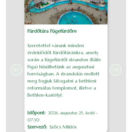
Fürdőtúra Fügefürdőre
J
Szeretettel várunk minden
S
érdeklődőt fürdőtúránkra, amely
é
során a fügefürdői strandon (Băile
g
Figa) hűsülhetünk az augusztusi
a
Previous
Next
forróságban. A strandolás mellett
H
meg fogjuk látogatni a bethleni
református templomot, illetve a
I
Bethlen-kastélyt.
S
Időpont
M
2026. augusztus 25., kedd -
07:30
Szervező
Szőcs Miklós