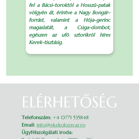
fel a Bácsi-toroktól a Hosszú-patak
a
völgyén át, érintve a Nagy Bongár-
B
forrást, valamint a Hója-gerinc
C
magaslatát, a Csiga-dombot,
e
egészen az ufó sztorikról híres
Kerek-tisztásig.
p
ELÉRHETŐSÉG
Belépés
Telefonszám:
+4 0771 535848
Email:
info@ekekolozsvar.ro
Ügyfélszolgálati iroda: