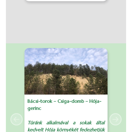
Bácsi-torok – Csiga-domb – Hója-
B
gerinc
S
Previous
Next
Túránk alkalmával a sokak által
T
kedvelt Hója környékét fedezhetjük
t