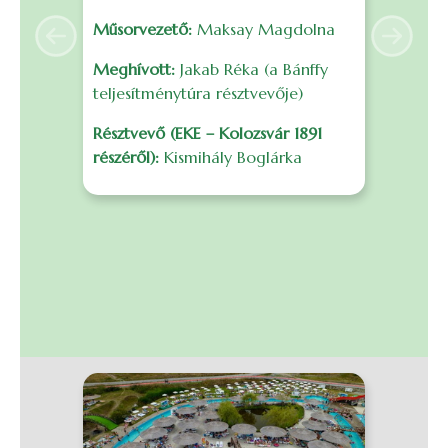
é
Műsorvezető:
Maksay Magdolna
s
Previous
Next
F
Meghívott:
Jakab Réka (a Bánffy
f
teljesítménytúra résztvevője)
m
Résztvevő (EKE – Kolozsvár 1891
r
részéről):
Kismihály Boglárka
B
I
0
S