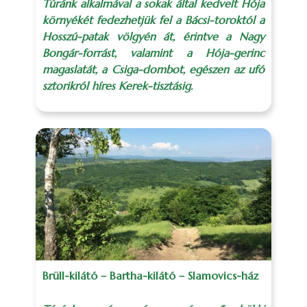
Túránk alkalmával a sokak által kedvelt Hója
környékét fedezhetjük fel a Bácsi-toroktól a
Hosszú-patak völgyén át, érintve a Nagy
Bongár-forrást, valamint a Hója-gerinc
magaslatát, a Csiga-dombot, egészen az ufó
sztorikról híres Kerek-tisztásig.
Brüll-kilátó – Bartha-kilátó – Slamovics-ház