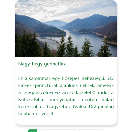
Nagy-hegy gerinctúra
Ez alkalommal egy közepes nehézségű, 20
km-es gerinctúrát ajánlunk nektek, amelyik
a Dregán-völgyi víztározó közeléből indul, a
Kolozs-Bihar megyehatár mentén halad
keresztül és Nagysebes (Valea Drăganului)
faluban ér véget.
Oldalszámozás