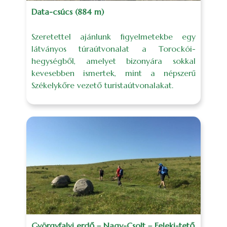
Data-csúcs (884 m)
Szeretettel ajánlunk figyelmetekbe egy
látványos túraútvonalat a Torockói-
hegységből, amelyet bizonyára sokkal
kevesebben ismertek, mint a népszerű
Székelykőre vezető turistaútvonalakat.
Györgyfalvi erdő – Nagy-Csolt – Feleki-tető