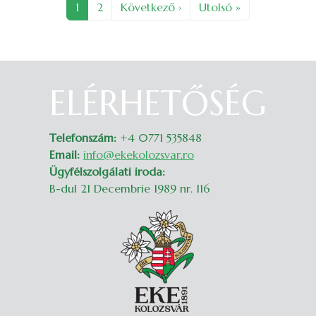
Oldal
Oldal
Következő oldal
Utolsó oldal
1
2
Következő ›
Utolsó »
ELÉRHETŐSÉG
Belépés
Telefonszám:
+4 0771 535848
Email:
info@ekekolozsvar.ro
Ügyfélszolgálati iroda:
B-dul 21 Decembrie 1989 nr. 116