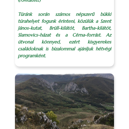
(rövidített)
Túránk során számos népszerű bükki
túrahelyet fogunk érinteni, közülük a Szent
János-kutat, Brüll-kilátót, Bartha-kilátót,
Slamovics-házat és a Cérna-forrást. Az
útvonal könnyed, ezért kisgyerekes
családoknak is bizalommal ajánljuk hétvégi
programként.