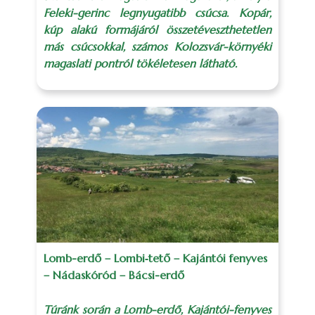
Feleki-gerinc legnyugatibb csúcsa. Kopár,
kúp alakú formájáról összetéveszthetetlen
más csúcsokkal, számos Kolozsvár-környéki
magaslati pontról tökéletesen látható.
Lomb-erdő – Lombi‑tető – Kajántói fenyves
– Nádaskóród – Bácsi-erdő
Túránk során a Lomb-erdő, Kajántói-fenyves