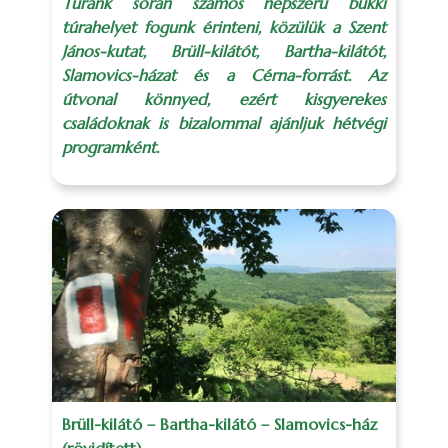
Túránk során számos népszerű bükki
túrahelyet fogunk érinteni, közülük a Szent
János-kutat, Brüll-kilátót, Bartha-kilátót,
Slamovics-házat és a Cérna-forrást. Az
útvonal könnyed, ezért kisgyerekes
családoknak is bizalommal ajánljuk hétvégi
programként.
Brüll-kilátó – Bartha-kilátó – Slamovics-ház