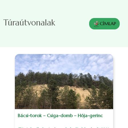
Ugrás a tartalomra
Túraútvonalak
CÍMLAP
Bácsi-torok – Csiga-domb – Hója-gerinc