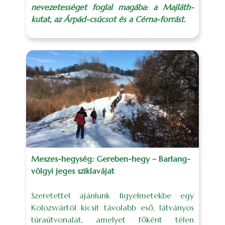
nevezetességet foglal magába: a Majláth-
kutat, az Árpád-csúcsot és a Cérna-forrást.
Meszes-hegység: Gereben-hegy – Barlang-
völgyi jeges sziklavájat
Szeretettel ajánlunk figyelmetekbe egy
Kolozsvártól kicsit távolabb eső, látványos
túraútvonalat, amelyet főként télen