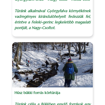
Túránk alkalmával Györgyfalva környékének
vadregényes kirándulóhelyeit fedezzük fel,
érintve a Feleki-gerinc legkeletibb magaslati
pontját, a Nagy-Csoltot.
Húsz bükki forrás körtúrája
Túránk célja a Bükkben eredő források egy