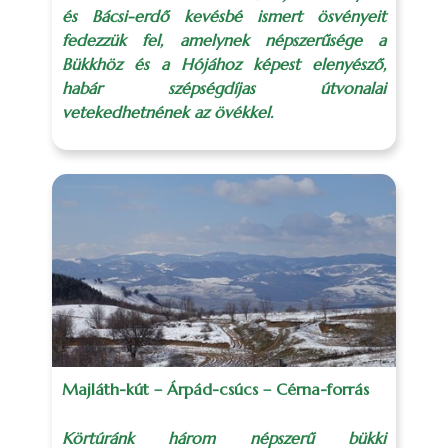
és Bácsi-erdő kevésbé ismert ösvényeit
fedezzük fel, amelynek népszerűsége a
Bükkhöz és a Hójához képest elenyésző,
habár szépségdíjas útvonalai
vetekedhetnének az övékkel.
Majláth-kút – Árpád-csúcs – Cérna-forrás
Körtúránk három népszerű bükki