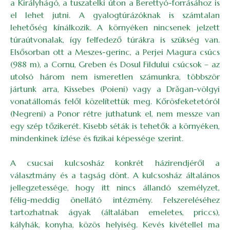
a Királyhágó, a tuszatelki úton a Berettyó-forrásához is
el lehet jutni. A gyalogtúrázóknak is számtalan
lehetőség kínálkozik. A környéken nincsenek jelzett
túraútvonalak, így felfedező túrákra is szükség van.
Elsősorban ott a Meszes-gerinc, a Perjei Magura csúcs
(988 m), a Cornu, Greben és Dosul Fildului csúcsok – az
utolsó három nem ismeretlen számunkra, többször
jártunk arra, Kissebes (Poieni) vagy a Drăgan-völgyi
vonatállomás felől közelítettük meg. Kőrösfeketetóról
(Negreni) a Ponor rétre juthatunk el, nem messze van
egy szép tőzikerét. Kisebb séták is tehetők a környéken,
mindenkinek ízlése és fizikai képessége szerint.
A csucsai kulcsosház konkrét házirendjéről a
választmány és a tagság dönt. A kulcsosház általános
jellegzetessége, hogy itt nincs állandó személyzet,
félig-meddig önellátó intézmény. Felszereléséhez
tartozhatnak ágyak (általában emeletes, priccs),
kályhák, konyha, közös helyiség. Kevés kivétellel ma