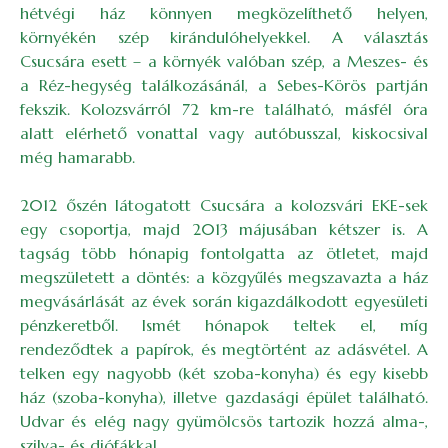
hétvégi ház könnyen megközelíthető helyen,
környékén szép kirándulóhelyekkel. A választás
Csucsára esett – a környék valóban szép, a Meszes- és
a Réz-hegység találkozásánál, a Sebes-Körös partján
fekszik. Kolozsvárról 72 km-re található, másfél óra
alatt elérhető vonattal vagy autóbusszal, kiskocsival
még hamarabb.
2012 őszén látogatott Csucsára a kolozsvári EKE-sek
egy csoportja, majd 2013 májusában kétszer is. A
tagság több hónapig fontolgatta az ötletet, majd
megszületett a döntés: a közgyűlés megszavazta a ház
megvásárlását az évek során kigazdálkodott egyesületi
pénzkeretből. Ismét hónapok teltek el, míg
rendeződtek a papírok, és megtörtént az adásvétel. A
telken egy nagyobb (két szoba-konyha) és egy kisebb
ház (szoba-konyha), illetve gazdasági épület található.
Udvar és elég nagy gyümölcsös tartozik hozzá alma-,
szilva- és diófákkal.