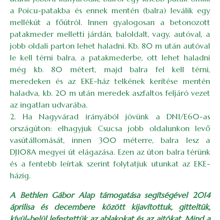
a Poicu-patakba és ennek mentén (balra) leválik egy
mellékút a főútról. Innen gyalogosan a betonozott
patakmeder melletti járdán, baloldalt, vagy, autóval, a
jobb oldali parton lehet haladni. Kb. 80 m után autóval
le kell térni balra, a patakmederbe, ott lehet haladni
még kb. 80 métert, majd balra fel kell térni,
meredeken és az EKE-ház telkének kerítése mentén
haladva, kb. 20 m után meredek aszfaltos feljáró vezet
az ingatlan udvarába.
2. Ha Nagyvárad irányából jövünk a DN1/E60-as
országúton: elhagyjuk Csucsa jobb oldalunkon levő
vasútállomását, innen 300 méterre, balra lesz a
DJ108A megyei út elágazása. Ezen az úton balra térünk
és a fentebb leírtak szerint folytatjuk utunkat az EKE-
házig.
A Bethlen Gábor Alap támogatása segítségével 2014
áprilisa és decembere között kijavítottuk, gitteltük,
kívül-belül lefestettük az ablakokat és az ajtókat. Mind a