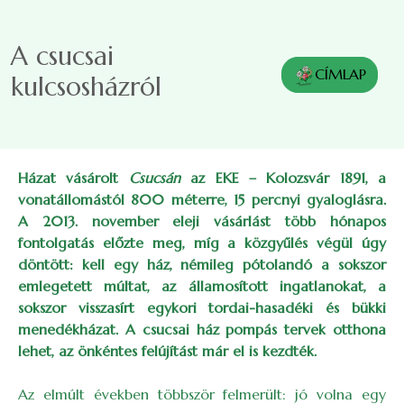
Ugrás a tartalomra
A csucsai
CÍMLAP
kulcsosházról
Házat vásárolt
Csucsán
az EKE
–
Kolozsvár 1891, a
vonatállomástól 800 méterre, 15 percnyi gyaloglásra.
A 2013. november eleji vásárlást több hónapos
fontolgatás előzte meg, míg a közgyűlés végül úgy
döntött: kell egy ház, némileg pótolandó a sokszor
emlegetett múltat, az államosított ingatlanokat, a
sokszor visszasírt egykori tordai-hasadéki és bükki
menedékházat. A csucsai ház pompás tervek otthona
lehet, az önkéntes felújítást már el is kezdték.
Az elmúlt években többször felmerült: jó volna egy