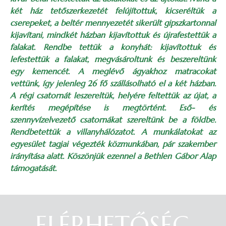
két ház tetőszerkezetét felújítottuk, kicseréltük a
cserepeket, a beltér mennyezetét sikerült gipszkartonnal
kijavítani, mindkét házban kijavítottuk és újrafestettük a
falakat. Rendbe tettük a konyhát: kijavítottuk és
lefestettük a falakat, megvásároltunk és beszereltünk
egy kemencét. A meglévő ágyakhoz matracokat
vettünk, így jelenleg 26 fő szállásolható el a két házban.
A régi csatornát leszereltük, helyére feltettük az újat, a
kerítés megépítése is megtörtént. Eső- és
szennyvízelvezető csatornákat szereltünk be a földbe.
Rendbetettük a villanyhálózatot. A munkálatokat az
egyesület tagjai végezték közmunkában, pár szakember
irányítása alatt. Köszönjük ezennel a Bethlen Gábor Alap
támogatását.
ELÉRHETŐSÉG
Belépés