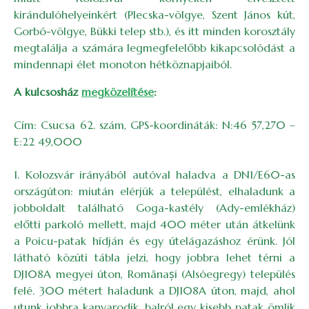
kirándulóhelyeinkért (Plecska-völgye, Szent János kút,
Gorbó-völgye, Bükki telep stb.), és itt minden korosztály
megtalálja a számára legmegfelelőbb kikapcsolódást a
mindennapi élet monoton hétköznapjaiból.
A kulcsosház
megközelítése
:
Cím: Csucsa 62. szám, GPS-koordináták: N:46 57,270 –
E:22 49,000
1. Kolozsvár irányából autóval haladva a DN1/E60-as
országúton: miután elérjük a települést, elhaladunk a
jobboldalt található Goga-kastély (Ady-emlékház)
előtti parkoló mellett, majd 400 méter után átkelünk
a Poicu-patak hídján és egy útelágazáshoz érünk. Jól
látható közúti tábla jelzi, hogy jobbra lehet térni a
DJ108A megyei úton, Românași (Alsóegregy) település
felé. 300 métert haladunk a DJ108A úton, majd, ahol
utunk jobbra kanyarodik, balról egy kisebb patak ömlik