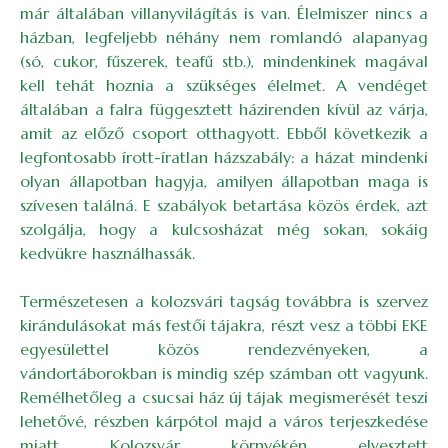
már általában villanyvilágítás is van. Élelmiszer nincs a
házban, legfeljebb néhány nem romlandó alapanyag
(só, cukor, fűszerek, teafű stb.), mindenkinek magával
kell tehát hoznia a szükséges élelmet. A vendéget
általában a falra függesztett házirenden kívül az várja,
amit az előző csoport otthagyott. Ebből következik a
legfontosabb írott-íratlan házszabály: a házat mindenki
olyan állapotban hagyja, amilyen állapotban maga is
szívesen találná. E szabályok betartása közös érdek, azt
szolgálja, hogy a kulcsosházat még sokan, sokáig
kedvükre használhassák.
Természetesen a kolozsvári tagság továbbra is szervez
kirándulásokat más festői tájakra, részt vesz a többi EKE
egyesülettel közös rendezvényeken, a
vándortáborokban is mindig szép számban ott vagyunk.
Remélhetőleg a csucsai ház új tájak megismerését teszi
lehetővé, részben kárpótol majd a város terjeszkedése
miatt Kolozsvár környékén elvesztett