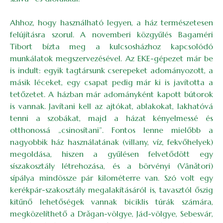
Ahhoz, hogy használható legyen, a ház természetesen
felújításra szorul. A novemberi közgyűlés Bagaméri
Tibort bízta meg a kulcsosházhoz kapcsolódó
munkálatok megszervezésével. Az EKE-gépezet már be
is indult: egyik tagtársunk cserepeket adományozott, a
másik léceket, egy csapat pedig már ki is javította a
tetőzetet. A házban már adományként kapott bútorok
is vannak. Javítani kell az ajtókat, ablakokat, lakhatóvá
tenni a szobákat, majd a házat kényelmessé és
otthonossá „csinosítani”. Fontos lenne mielőbb a
nagyobbik ház használatának (villany, víz, fekvőhelyek)
megoldása, hiszen a gyűlésen felvetődött egy
síszakosztály létrehozása, és a börvényi (Vânători)
sípálya mindössze pár kilométerre van. Szó volt egy
kerékpár-szakosztály megalakításáról is, tavasztól őszig
kitűnő lehetőségek vannak biciklis túrák számára,
megközelíthető a Drăgan-völgye, Jád-völgye, Sebesvár,