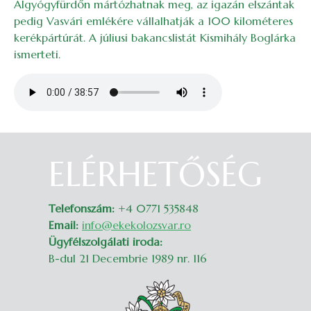
Algyógyfürdőn mártózhatnak meg, az igazán elszántak
pedig Vasvári emlékére vállalhatják a 100 kilométeres
kerékpártúrát. A júliusi bakancslistát Kismihály Boglárka
ismerteti.
Audio file
ELÉRHETŐSÉG
Belépés
Telefonszám:
+4 0771 535848
Email:
info@ekekolozsvar.ro
Ügyfélszolgálati iroda:
B-dul 21 Decembrie 1989 nr. 116