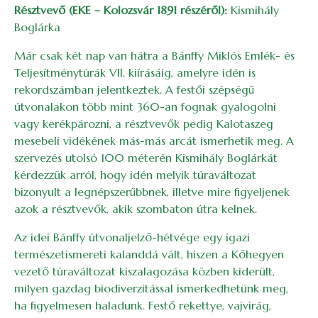
Résztvevő (EKE – Kolozsvár 1891 részéről):
Kismihály
Boglárka
Már csak két nap van hátra a Bánffy Miklós Emlék- és
Teljesítménytúrák VII. kiírásáig, amelyre idén is
rekordszámban jelentkeztek. A festői szépségű
útvonalakon több mint 360-an fognak gyalogolni
vagy kerékpározni, a résztvevők pedig Kalotaszeg
mesebeli vidékének más-más arcát ismerhetik meg. A
szervezés utolsó 100 méterén Kismihály Boglárkát
kérdezzük arról, hogy idén melyik túraváltozat
bizonyult a legnépszerűbbnek, illetve mire figyeljenek
azok a résztvevők, akik szombaton útra kelnek.
Az idei Bánffy útvonaljelző-hétvége egy igazi
természetismereti kalanddá vált, hiszen a Kőhegyen
vezető túraváltozat kiszalagozása közben kiderült,
milyen gazdag biodiverzitással ismerkedhetünk meg,
ha figyelmesen haladunk. Festő rekettye, vajvirág,