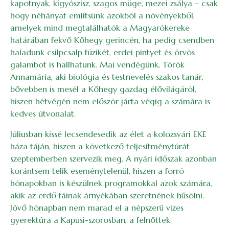
kapotnyak, kígyószisz, szagos müge, mezei zsálya – csak
hogy néhányat említsünk azokból a növényekből,
amelyek mind megtalálhatók a Magyarókereke
határában fekvő Kőhegy gerincén, ha pedig csendben
haladunk csilpcsalp füzikét, erdei pintyet és örvös
galambot is hallhatunk. Mai vendégünk, Török
Annamária, aki biológia és testnevelés szakos tanár,
bővebben is mesél a Kőhegy gazdag élővilágáról,
hiszen hétvégén nem először járta végig a számára is
kedves útvonalat.
Júliusban kissé lecsendesedik az élet a kolozsvári EKE
háza táján, hiszen a következő teljesítménytúrát
szeptemberben szervezik meg. A nyári időszak azonban
korántsem telik eseménytelenül, hiszen a forró
hónapokban is készülnek programokkal azok számára,
akik az erdő fáinak árnyékában szeretnének hűsölni.
Jövő hónapban nem marad el a népszerű vizes
gyerektúra a Kapusi-szorosban, a felnőttek