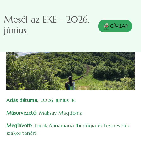
Ugrás a tartalomra
Mesél az EKE - 2026.
CÍMLAP
június
Adás dátuma:
2026. június 18.
Műsorvezető:
Maksay Magdolna
Meghívott:
Török Annamária (biológia és testnevelés
szakos tanár)