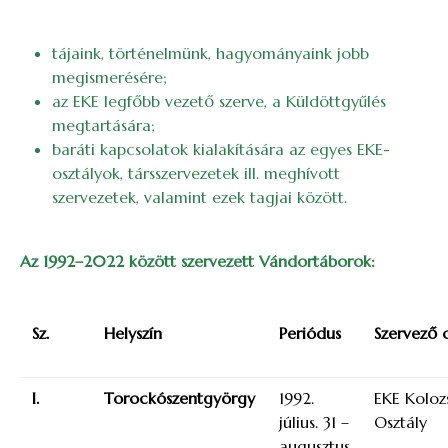
tájaink, történelmünk, hagyományaink jobb
megismerésére;
az EKE legfőbb vezető szerve, a Küldöttgyűlés
megtartására;
baráti kapcsolatok kialakítására az egyes EKE-
osztályok, társszervezetek ill. meghívott
szervezetek, valamint ezek tagjai között.
Az 1992–2022 között szervezett Vándortáborok:
Sz.
Helyszín
Periódus
Szervező o
I.
Torockószentgyörgy
1992.
EKE Koloz
július. 31 –
Osztály
augusztus