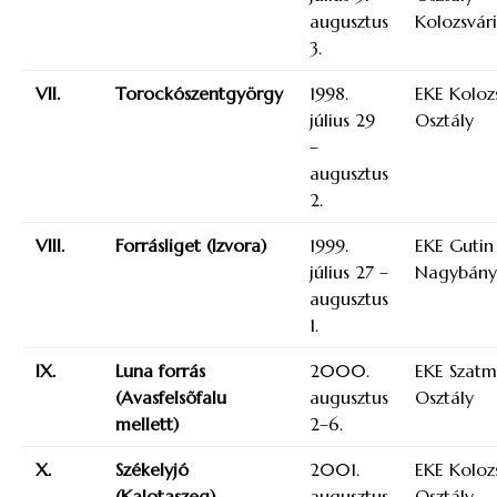
augusztus
Kolozsvári
3.
VII.
Torockószentgyörgy
1998.
EKE Koloz
július 29
Osztály
–
augusztus
2.
VIII.
Forrásliget (Izvora)
1999.
EKE Gutin
július 27 –
Nagybány
augusztus
1.
IX.
Luna forrás
2000.
EKE Szat
(Avasfelsõfalu
augusztus
Osztály
mellett)
2–6.
X.
Székelyjó
2001.
EKE Koloz
(Kalotaszeg)
augusztus
Osztály