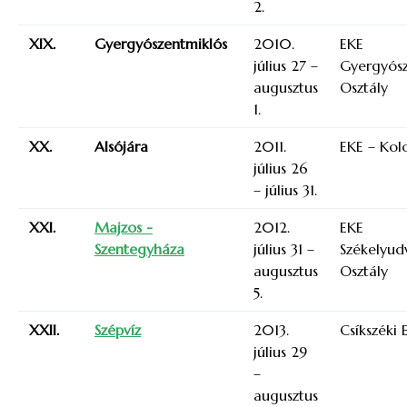
2.
XIX.
Gyergyószentmiklós
2010.
EKE
július 27 –
Gyergyósz
augusztus
Osztály
1.
XX.
Alsójára
2011.
EKE – Kolo
július 26
– július 31.
XXI.
Majzos -
2012.
EKE
Szentegyháza
július 31 –
Székelyud
augusztus
Osztály
5.
XXII.
Szépvíz
2013.
Csíkszéki 
július 29
–
augusztus