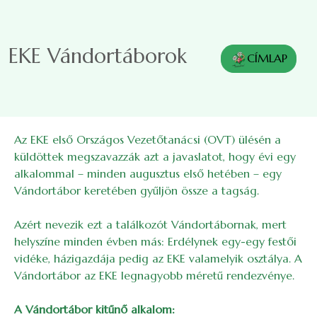
Ugrás a tartalomra
EKE Vándortáborok
CÍMLAP
Az EKE első Országos Vezetőtanácsi (OVT) ülésén a
küldöttek megszavazzák azt a javaslatot, hogy évi egy
alkalommal – minden augusztus első hetében – egy
Vándortábor keretében gyűljön össze a tagság.
Azért nevezik ezt a találkozót Vándortábornak, mert
helyszíne minden évben más: Erdélynek egy-egy festői
vidéke, házigazdája pedig az EKE valamelyik osztálya. A
Vándortábor az EKE legnagyobb méretű rendezvénye.
A Vándortábor kitűnő alkalom: