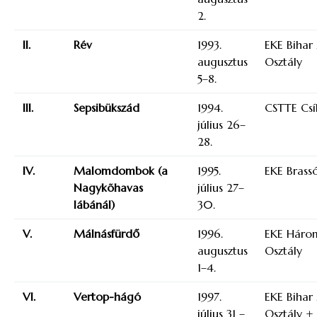
2.
II.
Rév
1993.
EKE Bihar
augusztus
Osztály
5–8.
III.
Sepsibükszád
1994.
CSTTE Csí
július 26–
28.
IV.
Malomdombok (a
1995.
EKE Brassó
Nagykõhavas
július 27–
lábánál)
30.
V.
Málnásfürdő
1996.
EKE Három
augusztus
Osztály
1–4.
VI.
Vertop-hágó
1997.
EKE Bihar
július 31 –
Osztály +