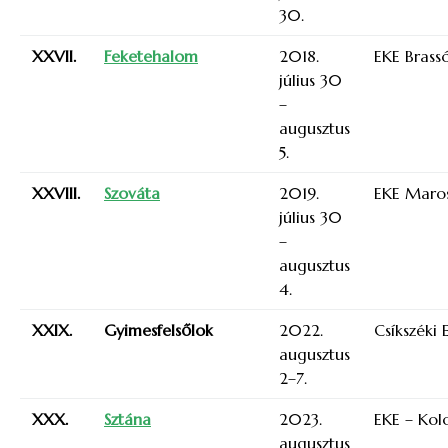
30.
XXVII.
Feketehalom
2018.
EKE Brass
július 30
–
augusztus
5.
XXVIII.
Szováta
2019.
EKE Maros
július 30
–
augusztus
4.
XXIX.
Gyimesfelsőlok
2022.
Csíkszéki 
augusztus
2–7.
XXX.
Sztána
2023.
EKE – Kolo
augusztus