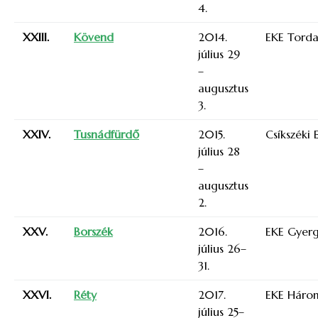
4.
XXIII.
Kövend
2014.
EKE Torda
július 29
–
augusztus
3.
XXIV.
Tusnádfürdő
2015.
Csíkszéki 
július 28
–
augusztus
2.
XXV.
Borszék
2016.
EKE Gyer
július 26–
31.
XXVI.
Réty
2017.
EKE Háro
július 25–