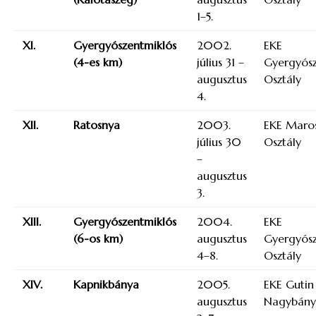
1–5.
XI.
Gyergyószentmiklós
2002.
EKE
(4-es km)
július 31 –
Gyergyósz
augusztus
Osztály
4.
XII.
Ratosnya
2003.
EKE Maros
július 30
Osztály
–
augusztus
3.
XIII.
Gyergyószentmiklós
2004.
EKE
(6-os km)
augusztus
Gyergyósz
4–8.
Osztály
XIV.
Kapnikbánya
2005.
EKE Gutin
augusztus
Nagybány