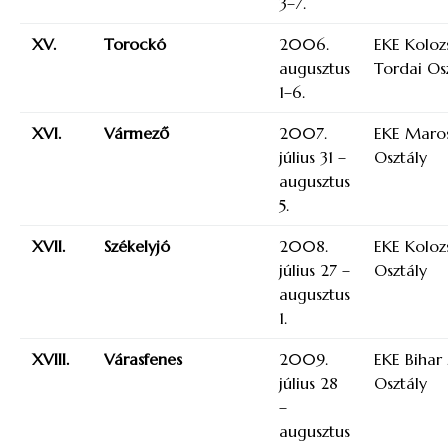
3–7.
XV.
Torockó
2006.
EKE Kolozs
augusztus
Tordai Os
1–6.
XVI.
Vármező
2007.
EKE Maros
július 31 –
Osztály
augusztus
5.
XVII.
Székelyjó
2008.
EKE Koloz
július 27 –
Osztály
augusztus
1.
XVIII.
Várasfenes
2009.
EKE Bihar
július 28
Osztály
–
augusztus