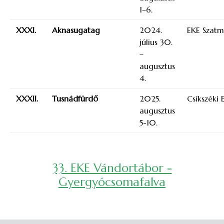
1–6.
XXXI.
Aknasugatag
2024.
EKE Szat
július 30.
–
augusztus
4.
XXXII.
Tusnádfürdő
2025.
Csíkszéki 
augusztus
5-10.
33. EKE Vándortábor -
Gyergyócsomafalva