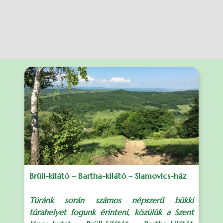
Brüll-kilátó – Bartha-kilátó – Slamovics-ház
Túránk során számos népszerű bükki
túrahelyet fogunk érinteni, közülük a Szent