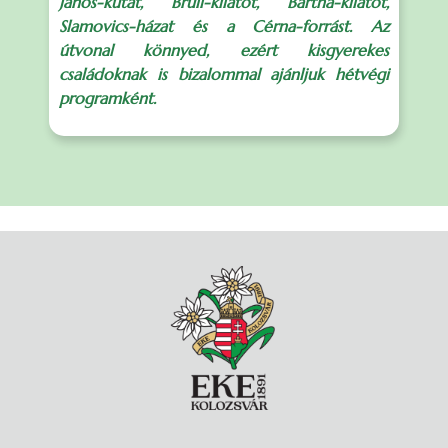
János-kutat, Brüll-kilátót, Bartha-kilátót,
Slamovics-házat és a Cérna-forrást. Az
útvonal könnyed, ezért kisgyerekes
családoknak is bizalommal ajánljuk hétvégi
programként.