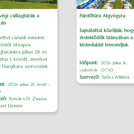
 végi csillagtúrák a
Fürdőtúra Algyógyra
tán
Sajnálattal közöljük, hog
tettel várunk minden
érdeklődők hiányában a
lődőt ötnapos
kirándulást lemondjuk.
túránkra július 28. és
tus 1. között, amelyet
Időpont
2026. július 16.,
 Hargitára szervezünk.
csütörtök - 07:30
Szervező
Szőcs Miklós
nt
2026. július 28., kedd -
0
ező
Kovács D. Zsuzsa
zei Elemér