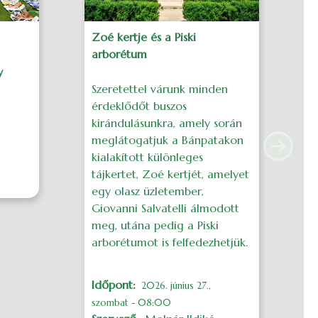
Zoé kertje és a Piski
H
arborétum
N
y
Szeretettel várunk minden
S
érdeklődőt buszos
é
kirándulásunkra, amely során
k
meglátogatjuk a Bánpatakon
a
Next
kialakított különleges
c
tájkertet, Zoé kertjét, amelyet
v
egy olasz üzletember,
m
Giovanni Salvatelli álmodott
z
meg, utána pedig a Piski
k
arborétumot is felfedezhetjük.
h
E
z
Időpont
2026. június 27.,
szombat - 08:00