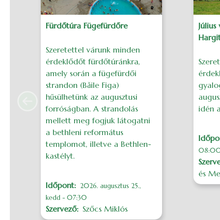
Fürdőtúra Fügefürdőre
Július
Hargi
Szeretettel várunk minden
érdeklődőt fürdőtúránkra,
Szere
amely során a fügefürdői
érdek
strandon (Băile Figa)
gyalog
hűsülhetünk az augusztusi
augusz
Previous
forróságban. A strandolás
idén a
mellett meg fogjuk látogatni
a bethleni református
Időpo
templomot, illetve a Bethlen-
08:0
kastélyt.
Szerv
és Me
Időpont
2026. augusztus 25.,
kedd - 07:30
Szervező
Szőcs Miklós