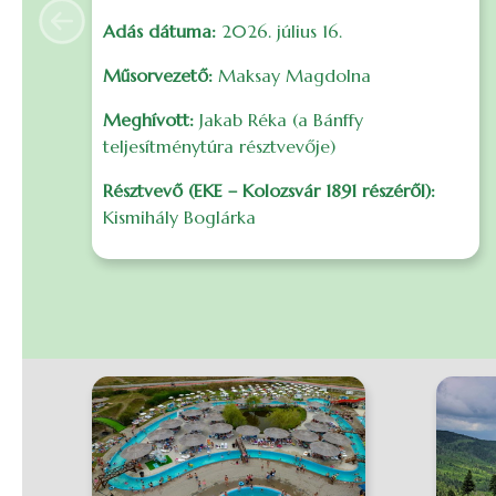
Adás dátuma:
2026. július 16.
Previous
Műsorvezető:
Maksay Magdolna
Meghívott:
Jakab Réka (a Bánffy
teljesítménytúra résztvevője)
Résztvevő (EKE – Kolozsvár 1891 részéről):
Kismihály Boglárka