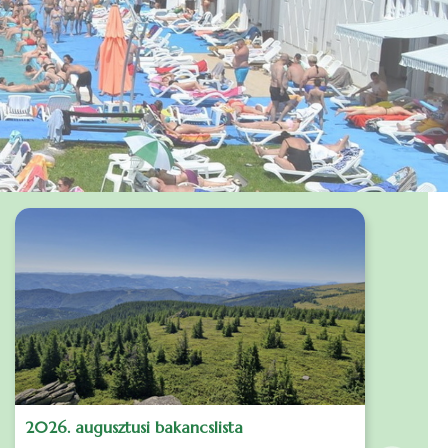
2026. augusztusi bakancslista
J