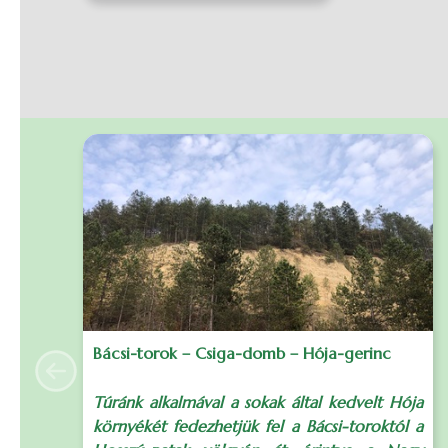
Bácsi-torok – Csiga-domb – Hója-gerinc
Previous
Túránk alkalmával a sokak által kedvelt Hója
környékét fedezhetjük fel a Bácsi-toroktól a