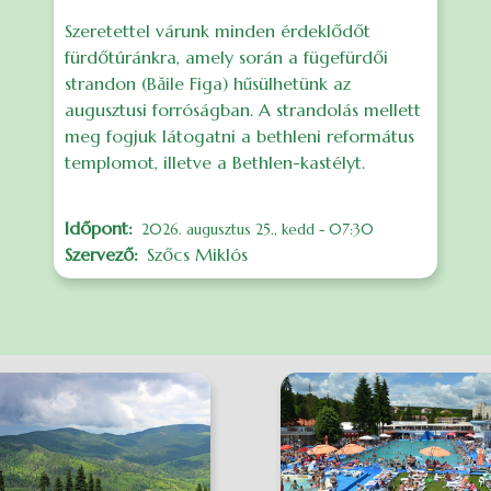
Szeretettel várunk minden érdeklődőt
fürdőtúránkra, amely során a fügefürdői
strandon (Băile Figa) hűsülhetünk az
augusztusi forróságban. A strandolás mellett
meg fogjuk látogatni a bethleni református
templomot, illetve a Bethlen-kastélyt.
Időpont
2026. augusztus 25., kedd - 07:30
Szervező
Szőcs Miklós