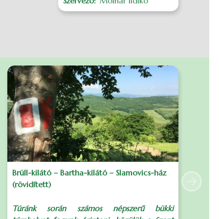
Szervező
Molnár Ildikó
I
s
S
Brüll-kilátó – Bartha-kilátó – Slamovics-ház
D
(rövidített)
Next
S
Túránk során számos népszerű bükki