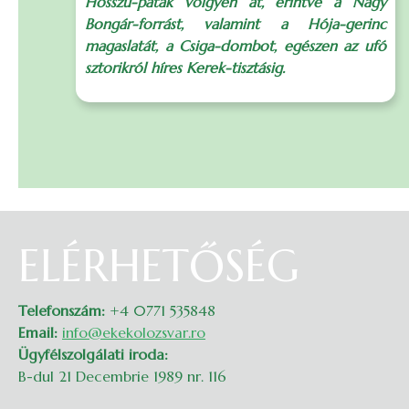
Hosszú-patak völgyén át, érintve a Nagy
Bongár-forrást, valamint a Hója-gerinc
magaslatát, a Csiga-dombot, egészen az ufó
sztorikról híres Kerek-tisztásig.
ELÉRHETŐSÉG
Telefonszám:
+4 0771 535848
Email:
info@ekekolozsvar.ro
Ügyfélszolgálati iroda:
B-dul 21 Decembrie 1989 nr. 116