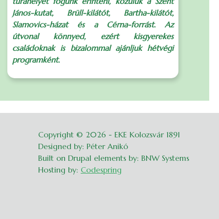
túrahelyet fogunk érinteni, közülük a Szent
János-kutat, Brüll-kilátót, Bartha-kilátót,
Slamovics-házat és a Cérna-forrást. Az
S
útvonal könnyed, ezért kisgyerekes
családoknak is bizalommal ajánljuk hétvégi
programként.
Copyright © 2026 - EKE Kolozsvár 1891
Belépés
Designed by: Péter Anikó
Built on Drupal elements by: BNW Systems
Hosting by:
Codespring