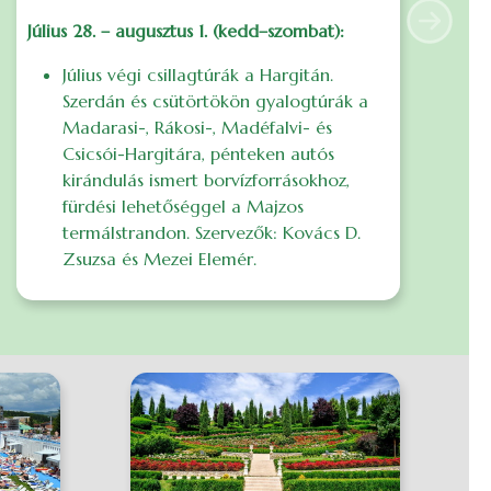
Július 28. – augusztus 1. (kedd–szombat):
S
Next
ö
Július végi csillagtúrák a Hargitán.
a
Szerdán és csütörtökön gyalogtúrák a
s
Madarasi-, Rákosi-, Madéfalvi- és
Csicsói-Hargitára, pénteken autós
I
kirándulás ismert borvízforrásokhoz,
S
fürdési lehetőséggel a Majzos
E
termálstrandon. Szervezők: Kovács D.
Zsuzsa és Mezei Elemér.