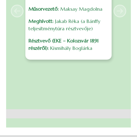
é
Műsorvezető:
Maksay Magdolna
s
Anterior
Următo
F
Meghívott:
Jakab Réka (a Bánffy
f
teljesítménytúra résztvevője)
m
Résztvevő (EKE – Kolozsvár 1891
r
részéről):
Kismihály Boglárka
B
I
0
S