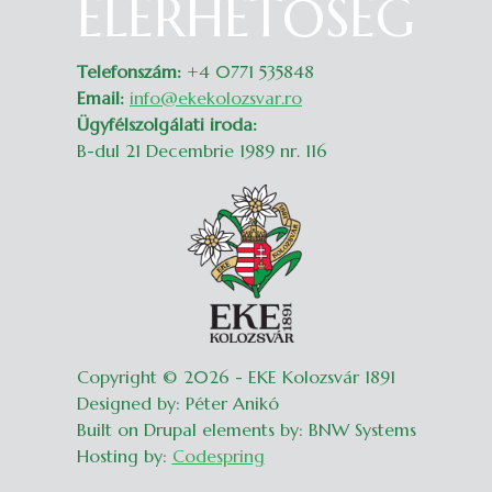
ELÉRHETŐSÉG
Belépés
Telefonszám:
+4 0771 535848
Email:
info@ekekolozsvar.ro
Ügyfélszolgálati iroda:
B-dul 21 Decembrie 1989 nr. 116
Copyright © 2026 - EKE Kolozsvár 1891
Designed by: Péter Anikó
Built on Drupal elements by: BNW Systems
Hosting by:
Codespring