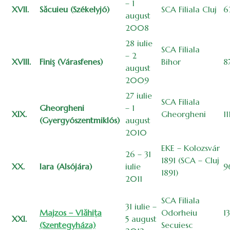
– 1
XVII.
Săcuieu (Székelyjó)
SCA Filiala Cluj
6
august
2008
28 iulie
SCA Filiala
– 2
XVIII.
Finiş (Várasfenes)
Bihor
8
august
2009
27 iulie
SCA Filiala
Gheorgheni
– 1
XIX.
Gheorgheni
11
(Gyergyószentmiklós)
august
2010
EKE – Kolozsvár
26 – 31
1891 (SCA – Cluj
XX.
Iara (Alsójára)
iulie
9
1891)
2011
SCA Filiala
31 iulie –
Majzos – Vlăhiţa
Odorheiu
1
XXI.
5 august
(Szentegyháza)
Secuiesc