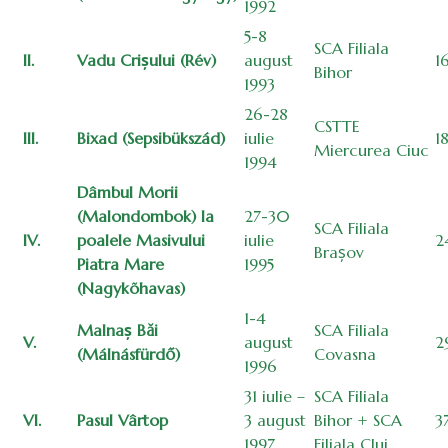
1992
5-8
SCA Filiala
II.
Vadu Crișului (Rév)
august
1
Bihor
1993
26-28
CSTTE
III.
Bixad (Sepsibükszád)
iulie
1
Miercurea Ciuc
1994
Dâmbul Morii
(Malondombok) la
27-30
SCA Filiala
IV.
poalele Masivului
iulie
2
Brașov
Piatra Mare
1995
(Nagykõhavas)
1-4
Malnaș Băi
SCA Filiala
V.
august
2
(Málnásfürdő)
Covasna
1996
31 iulie –
SCA Filiala
VI.
Pasul Vârtop
3 august
Bihor + SCA
3
1997
Filiala Cluj