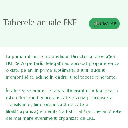
Sari la conținutul principal
Taberele anuale EKE
CÍMLAP
La prima întrunire a Consiliului Director al asociației
EKE (SCA) pe țară, delegații au aprobat propunerea ca
o dată pe an, în prima săptămână a lunii august,
membrii să se adune în cadrul unei tabere itinerante.
Întâlnirea se numește tabără itinerantă fiindcă locația
este diferită în fiecare an: câte o zonă pitorească a
Transilvaniei, fiind organizată de câte o
filială/organizație membră a EKE. Tabăra itinerantă este
cel mai mare eveniment organizat de EKE.