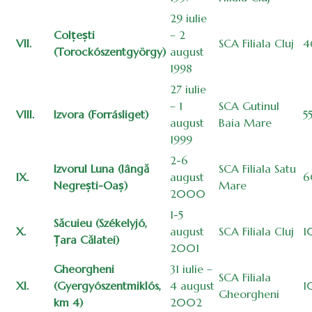
29 iulie
Colțești
– 2
VII.
SCA Filiala Cluj
4
(Torockószentgyörgy)
august
1998
27 iulie
– 1
SCA Gutinul
VIII.
Izvora (Forrásliget)
5
august
Baia Mare
1999
2-6
Izvorul Luna (lângă
SCA Filiala Satu
IX.
august
6
Negrești-Oaș)
Mare
2000
1-5
Săcuieu (Székelyjó,
X.
august
SCA Filiala Cluj
1
Țara Călatei)
2001
Gheorgheni
31 iulie –
SCA Filiala
XI.
(Gyergyószentmiklós,
4 august
1
Gheorgheni
km 4)
2002