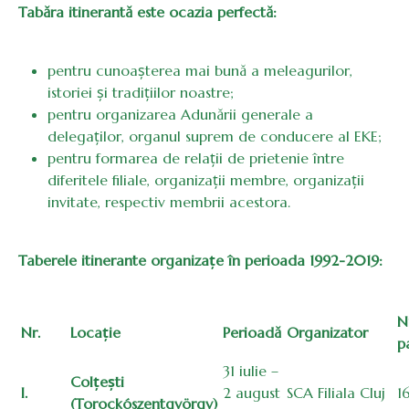
Tabăra itinerantă este ocazia perfectă:
pentru cunoașterea mai bună a meleagurilor,
istoriei și tradițiilor noastre;
pentru organizarea Adunării generale a
delegaților, organul suprem de conducere al EKE;
pentru formarea de relații de prietenie între
diferitele filiale, organizații membre, organizații
invitate, respectiv membrii acestora.
Taberele itinerante organizațe în perioada 1992-2019:
N
Nr.
Locație
Perioadă
Organizator
p
31 iulie –
Colțești
I.
2 august
SCA Filiala Cluj
1
(Torockószentgyörgy)