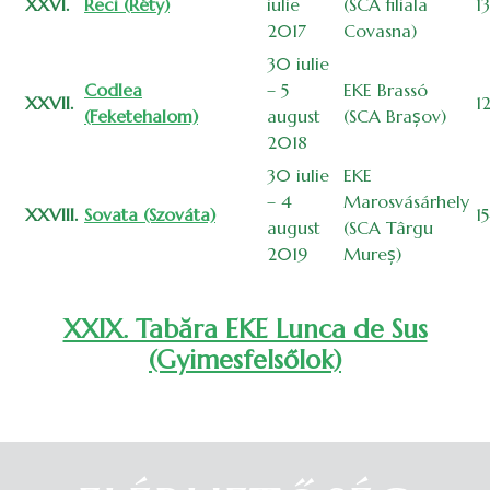
XXVI.
Reci (Réty)
iulie
(SCA filiala
1
2017
Covasna)
30 iulie
Codlea
– 5
EKE Brassó
XXVII.
1
(Feketehalom)
august
(SCA Brașov)
2018
30 iulie
EKE
– 4
Marosvásárhely
XXVIII.
Sovata (Szováta)
1
august
(SCA Târgu
2019
Mureș)
XXIX. Tabăra EKE Lunca de Sus
(Gyimesfelsőlok)