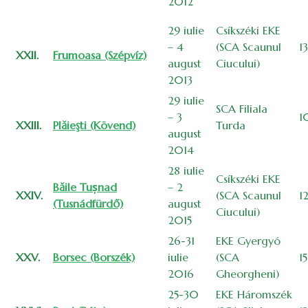
2012
29 iulie
Csíkszéki EKE
– 4
(SCA Scaunul
1
XXII.
Frumoasa (Szépvíz)
august
Ciucului)
2013
29 iulie
SCA Filiala
– 3
1
XXIII.
Plăieşti (Kövend)
Turda
august
2014
28 iulie
Csíkszéki EKE
Băile Tușnad
– 2
XXIV.
(SCA Scaunul
1
(Tusnádfürdő)
august
Ciucului)
2015
26-31
EKE Gyergyó
XXV.
Borsec (Borszék)
iulie
(SCA
1
2016
Gheorgheni)
25-30
EKE Háromszék