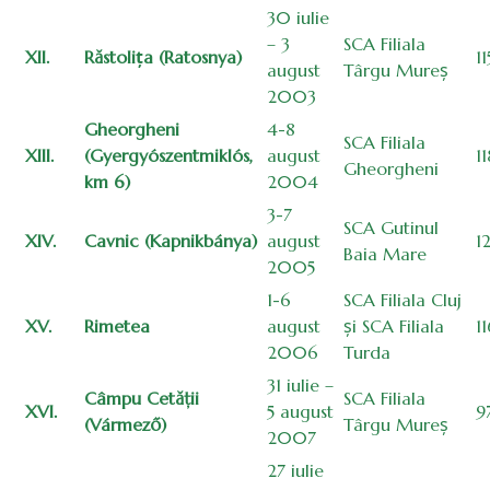
30 iulie
– 3
SCA Filiala
XII.
Răstolița (Ratosnya)
11
august
Târgu Mureș
2003
Gheorgheni
4-8
SCA Filiala
XIII.
(Gyergyószentmiklós,
august
1
Gheorgheni
km 6)
2004
3-7
SCA Gutinul
XIV.
Cavnic (Kapnikbánya)
august
1
Baia Mare
2005
1-6
SCA Filiala Cluj
XV.
Rimetea
august
și SCA Filiala
1
2006
Turda
31 iulie –
Câmpu Cetăţii
SCA Filiala
XVI.
5 august
9
(Vármező)
Târgu Mureș
2007
27 iulie