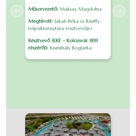
é
Műsorvezető:
Maksay Magdolna
s
Previous
Next
F
Meghívott:
Jakab Réka (a Bánffy
f
teljesítménytúra résztvevője)
m
Résztvevő (EKE – Kolozsvár 1891
r
részéről):
Kismihály Boglárka
B
I
0
S