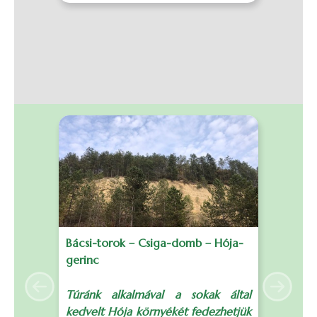
Bácsi-torok – Csiga-domb – Hója-
B
gerinc
S
Previous
Next
Túránk alkalmával a sokak által
T
kedvelt Hója környékét fedezhetjük
t