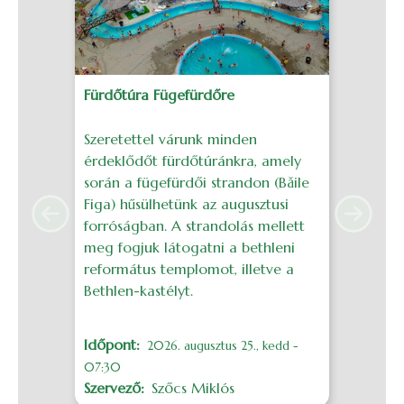
Fürdőtúra Fügefürdőre
J
Szeretettel várunk minden
S
érdeklődőt fürdőtúránkra, amely
é
során a fügefürdői strandon (Băile
g
Figa) hűsülhetünk az augusztusi
a
Previous
Next
forróságban. A strandolás mellett
H
meg fogjuk látogatni a bethleni
református templomot, illetve a
I
Bethlen-kastélyt.
S
Időpont
M
2026. augusztus 25., kedd -
07:30
Szervező
Szőcs Miklós