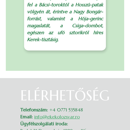
fel a Bácsi-toroktól a Hosszú-patak
a
völgyén át, érintve a Nagy Bongár-
B
forrást, valamint a Hója-gerinc
C
magaslatát, a Csiga-dombot,
e
egészen az ufó sztorikról híres
Kerek-tisztásig.
p
ELÉRHETŐSÉG
Belépés
Telefonszám:
+4 0771 535848
Email:
info@ekekolozsvar.ro
Ügyfélszolgálati iroda: