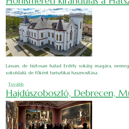
Honismereti kirándulás a Há
Lassan, de biztosan halad Erdély sokáig magára, nemegy
sokoldalú, de főként turisztikai hasznosítása.
(Honismereti kirándulás a Hátszegi-medencébe)
Tovább
Hajdúszoboszló, Debrecen, M