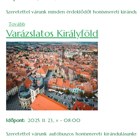
Szeretettel várunk minden érdeklődőt honismereti kirándu
(Honismereti kirándulás Tövishátra)
Tovább
Varázslatos Királyföld
Időpont
2025. 11. 23., v - 08:00
Szeretettel várunk autóbuszos honismereti kirándulásunkr