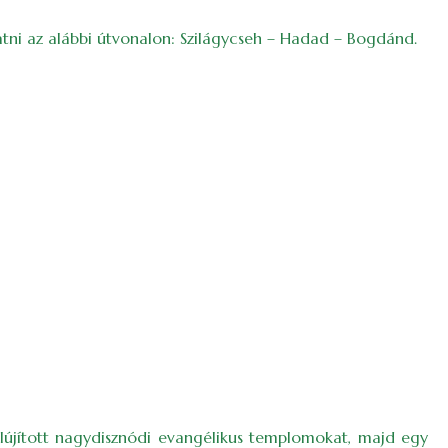
atni az alábbi útvonalon: Szilágycseh – Hadad – Bogdánd.
felújított nagydisznódi evangélikus templomokat, majd egy