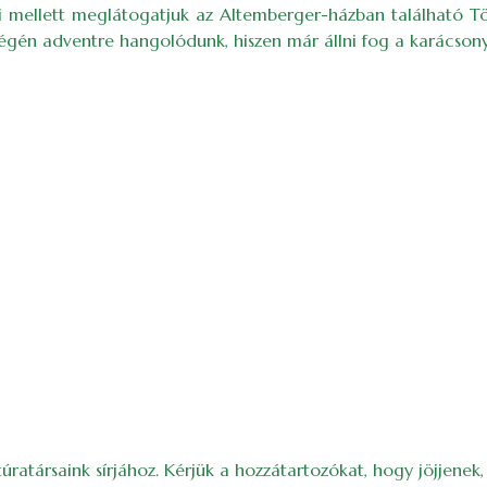
i mellett meglátogatjuk az Altemberger-házban található T
gén adventre hangolódunk, hiszen már állni fog a karácsonyi
társaink sírjához. Kérjük a hozzátartozókat, hogy jöjjenek, s