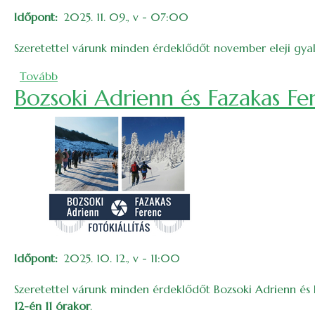
Időpont
2025. 11. 09., v - 07:00
Szeretettel várunk minden érdeklődőt november eleji gyal
(Gyalogtúra a Tolvajkőre)
Tovább
Bozsoki Adrienn és Fazakas Fer
Időpont
2025. 10. 12., v - 11:00
Szeretettel várunk minden érdeklődőt Bozsoki Adrienn és F
12-én 11 órakor
.