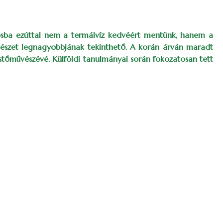
rosba ezúttal nem a termálvíz kedvéért mentünk, hanem a
stészet legnagyobbjának tekinthető. A korán árván maradt
estőművészévé. Külföldi tanulmányai során fokozatosan tett