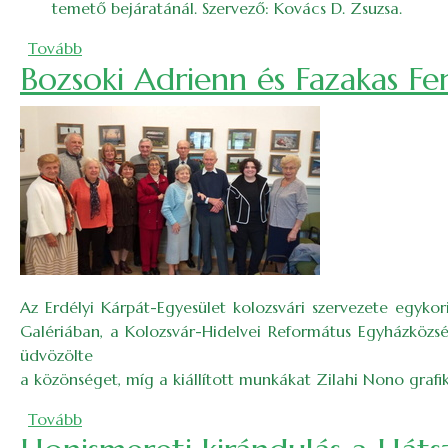
temető bejáratánál. Szervező: Kovács D. Zsuzsa.
(2025. novemberi bakancslista)
Tovább
Bozsoki Adrienn és Fazakas Fe
Az Erdélyi Kárpát-Egyesület kolozsvári szervezete egykor
Galériában, a Kolozsvár-Hidelvei Református Egyházközsé
üdvözölte
a közönséget, míg a kiállított munkákat Zilahi Nono grafi
(Bozsoki Adrienn és Fazakas Ferenc közös fotótárl
Tovább