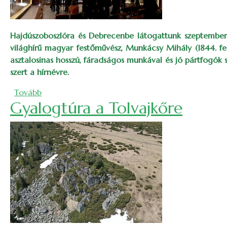
Hajdúszoboszlóra és Debrecenbe látogattunk szeptember 
világhírű magyar festőművész, Munkácsy Mihály (1844. fe
asztalosinas hosszú, fáradságos munkával és jó pártfogók 
szert a hírnévre.
(Hajdúszoboszló, Debrecen, Munkácsy)
Tovább
Gyalogtúra a Tolvajkőre