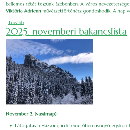
kellemes sétát teszünk Szebenben. A város nevezetessége
Viktória Adrienn
művészettörténész gondoskodik. A nap vé
(Varázslatos Királyföld)
Tovább
2025. novemberi bakancslista
November 2. (vasárnap):
Látogatás a Házsongárdi temetőben nyugvó egykori túra