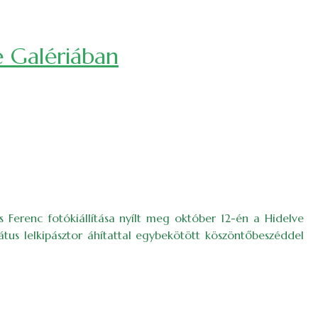
e Galériában
s Ferenc fotókiállítása nyílt meg október 12-én a Hidelve
tus lelkipásztor áhítattal egybekötött köszöntőbeszéddel