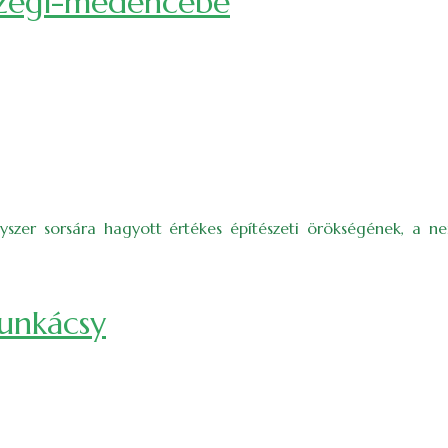
tszegi-medencébe
szer sorsára hagyott értékes építészeti örökségének, a nem
unkácsy