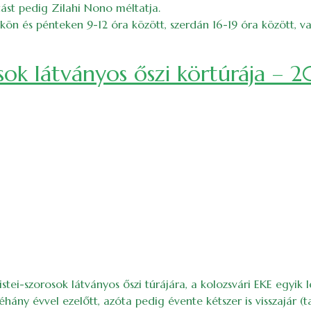
tást pedig Zilahi Nono méltatja.
kön és pénteken 9-12 óra között, szerdán 16-19 óra között, val
sok látványos őszi körtúrája – 
stei-szorosok látványos őszi túrájára, a kolozsvári EKE egyik
ány évvel ezelőtt, azóta pedig évente kétszer is visszajár (t