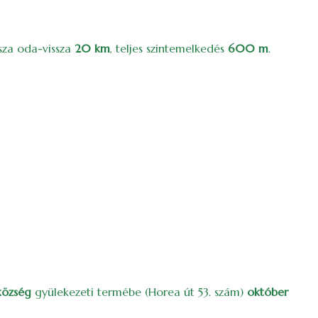
sza oda-vissza
20 km
, teljes szintemelkedés
600 m
.
község
gyülekezeti termébe (Horea út 53. szám)
október