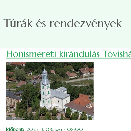
Ugrás a tartalomra
Túrák és rendezvények
Honismereti kirándulás Tövish
Időpont
2025. 11. 08., szo - 08:00