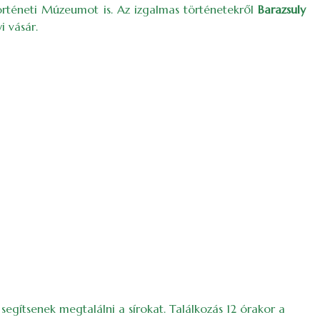
örténeti Múzeumot is. Az izgalmas történetekről
Barazsuly
 vásár.
egítsenek megtalálni a sírokat. Találkozás 12 órakor a