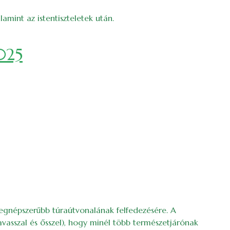
amint az istentiszteletek után.
2025
 legnépszerűbb túraútvonalának felfedezésére. A
avasszal és ősszel), hogy minél több természetjárónak