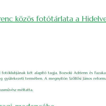
renc közös fotótárlata a Hidelv
i fotóklubjának két alapító tagja, Bozsoki Adrienn és Fazaka
g gyülekezeti termében. A megnyitón Szőllősi János reformá
kusművész méltatta.
ata a Hidelve Galériában)