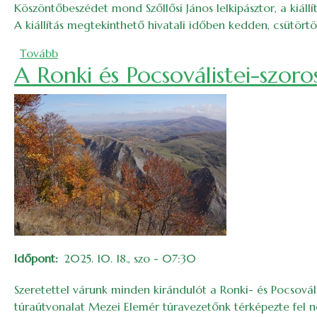
Köszöntőbeszédet mond Szőllősi János lelkipásztor, a kiállí
A kiállítás megtekinthető hivatali időben kedden, csütörtö
(Bozsoki Adrienn és Fazakas Ferenc fotókiállítása)
Tovább
A Ronki és Pocsoválistei-szoro
Időpont
2025. 10. 18., szo - 07:30
Szeretettel várunk minden kirándulót a Ronki- és Pocsováli
túraútvonalat Mezei Elemér túravezetőnk térképezte fel néh