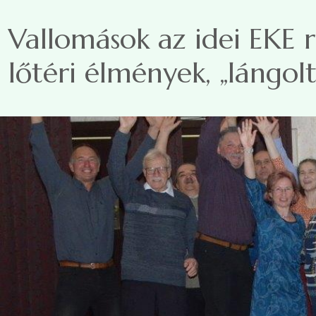
Ugrás a tartalomra
Vallomások az idei EKE r
lőtéri élmények, „lángol