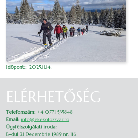
Időpont:
2025.11.14.
ELÉRHETŐSÉG
Telefonszám:
+4 0771 535848
Email:
info@ekekolozsvar.ro
Ügyfélszolgálati iroda:
B-dul 21 Decembrie 1989 nr. 116