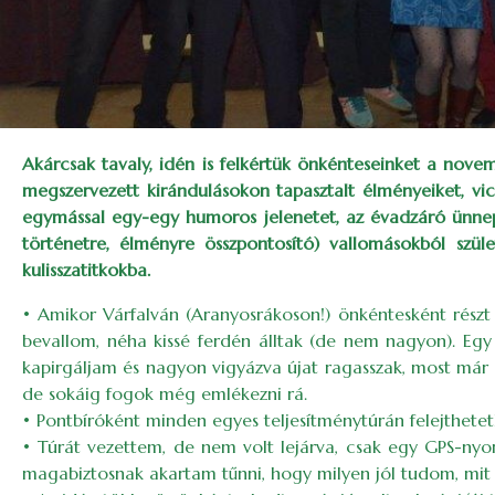
Akárcsak tavaly, idén is felkértük önkénteseinket a nov
megszervezett kirándulásokon tapasztalt élményeiket, vi
egymással egy-egy humoros jelenetet, az évadzáró ünneps
történetre, élményre összpontosító) vallomásokból szül
kulisszatitkokba.
• Amikor Várfalván (Aranyosrákoson!) önkéntesként részt v
bevallom, néha kissé ferdén álltak (de nem nagyon). Eg
kapirgáljam és nagyon vigyázva újat ragasszak, most már 
de sokáig fogok még emlékezni rá.
• Pontbíróként minden egyes teljesítménytúrán felejthetet
• Túrát vezettem, de nem volt lejárva, csak egy GPS-nyo
magabiztosnak akartam tűnni, hogy milyen jól tudom, mit 