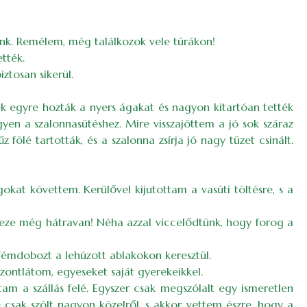
ztunk. Remélem, még találkozok vele túrákon!
tték.
ztosan sikerül.
k egyre hozták a nyers ágakat és nagyon kitartóan tették
gyen a szalonnasütéshez. Mire visszajöttem a jó sok száraz
z fölé tartották, és a szalonna zsírja jó nagy tüzet csinált.
kat követtem. Kerülővel kijutottam a vasúti töltésre, s a
eheze még hátravan! Néha azzal viccelődtünk, hogy forog a
fémdobozt a lehúzott ablakokon keresztül.
zontlátom, egyeseket saját gyerekeikkel.
am a szállás felé. Egyszer csak megszólalt egy ismeretlen
 csak szólt nagyon közelről, s akkor vettem észre, hogy a