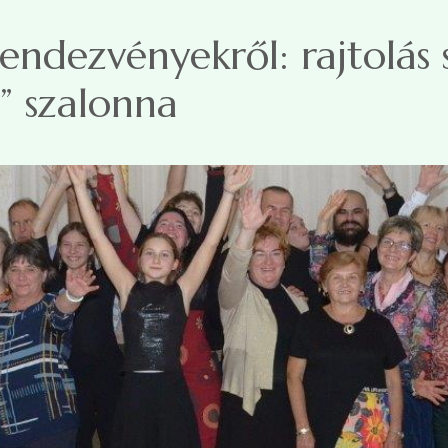
endezvényekről: rajtolás 
t” szalonna