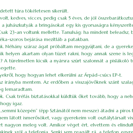
etett túra tökéletesen sikerült.
 volt, kedves, vicces, pedig csak 5 éves, de jól összebarátko
 a juhászkutyák a bringásokat egy kis gyorsaságra kényszeríte
sak 23-an voltunk mellette. Tanulság: ha mindent beleadsz, bi
Véka-szoros bejárása mezítláb a patakban.
nk. Néhány száraz ágat próbáltam meggyújtani, de a gyereke
sik helyen akartam olyan tüzet rakni, hogy annak szene is le
 A türelmetlen kicsik a nyársra szúrt szalonnát a pislákoló tű
megette.
ekről, hogy hogyan lehet elkerülni az Árpád-csúcs EP-t.
sz irányba mentem. Az erdőben a visszajövőknek szánt szalago
eg lemaradtam.
vők. Csak tréfás biztatásokkal küldtük őket tovább, hogy a n
, hogy igaz.
a „semmi közepén” (épp Sztánától nem messze) átadni a piros 
m látott ismerősöket, vagy gyerekeim volt osztálytársait vis
t nagyon meleg volt. Amikor véget ért, elvettem és elindult
ek szól a telefonja. Senki sem reagált rá, a telefon egyre