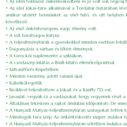
• Az idén többször önkénteskedtem és jó volt sok régi/új tú
• Az idei Jókai-túra alkalmával a Tordatúr határában lé
amikor utolért bennünket az első futó, és ott helyben 
következő.
• Az első önkéntességem, nagy élmény volt.
• A sok barátságos kutyus.
• A teljesítménytúrák a gyerekekkel minden esetben felej
• Dagonyázás a sárban és lőtéri élmények.
• A torockói naplemente a sziklákon.
• A csodaszép kilátás a Brüll-kilátó ellenőrzőpontnál.
• Szilvaízfőzés Kispetriben.
• Minden esemény adott valami újat.
• Kábelkötegelők.
• Biciklivel teljesítettem a Jókait és a Bánffy 70-est.
• Javaslat: vegyük rá a vadászokat, hogy vegyenek részt a
• Általában lekéstem a rajtot (indulási időpontot). De min
• A Hunyadi Mátyás-teljesítménytúrán szalagokat tettek ki, 
• Mindegyik túra szép. Az önkénteskedés szuper, máskor is 
• A Hunyadi Mátyás-teljesítménytúrán sötétben indulva az 