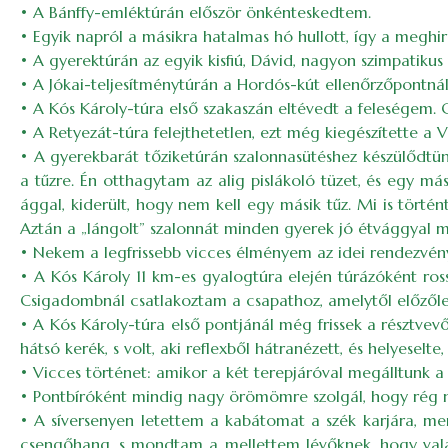
• A Bánffy-emléktúrán először önkénteskedtem.
• Egyik napról a másikra hatalmas hó hullott, így a meghird
• A gyerektúrán az egyik kisfiú, Dávid, nagyon szimpatikus
• A Jókai-teljesítménytúrán a Hordós-kút ellenőrzőpontnál
• A Kós Károly-túra első szakaszán eltévedt a feleségem. C
• A Retyezát-túra felejthetetlen, ezt még kiegészítette a 
• A gyerekbarát tőziketúrán szalonnasütéshez készülődtü
a tűzre. Én otthagytam az alig pislákoló tüzet, és egy má
ággal, kiderült, hogy nem kell egy másik tűz. Mi is történt?
Aztán a „lángolt” szalonnát minden gyerek jó étvággyal 
• Nekem a legfrissebb vicces élményem az idei rendezvény
• A Kós Károly 11 km-es gyalogtúra elején túrázóként ros
Csigadombnál csatlakoztam a csapathoz, amelytől előzől
• A Kós Károly-túra első pontjánál még frissek a résztve
hátsó kerék, s volt, aki reflexből hátranézett, és helyeselte
• Vicces történet: amikor a két terepjáróval megálltunk 
• Pontbíróként mindig nagy örömömre szolgál, hogy rég ne
• A síversenyen letettem a kabátomat a szék karjára, mer
csengőhang, s mondtam a mellettem lévőknek, hogy valakin