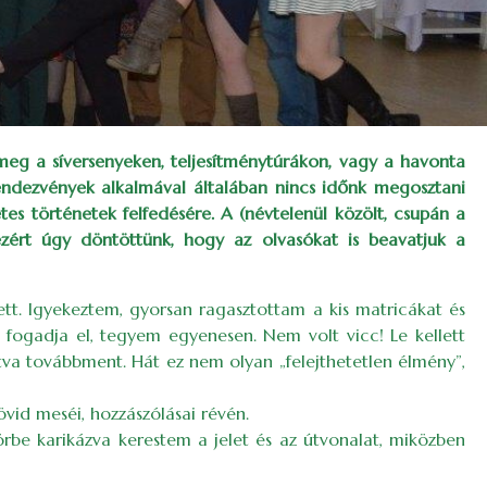
meg a síversenyeken, teljesítménytúrákon, vagy a havonta
rendezvények alkalmával általában nincs időnk megosztani
s történetek felfedésére. A (névtelenül közölt, csupán a
 ezért úgy döntöttünk, hogy az olvasókat is beavatjuk a
lett. Igyekeztem, gyorsan ragasztottam a kis matricákat és
fogadja el, tegyem egyenesen. Nem volt vicc! Le kellett
tva továbbment. Hát ez nem olyan „felejthetetlen élmény”,
vid meséi, hozzászólásai révén.
rbe karikázva kerestem a jelet és az útvonalat, miközben