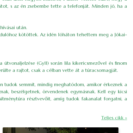
bátot, s az én zsebembe tette a telefonját. Minden jó, ha a
hívásai után.
rdulóhoz kötöttek. Az idén lóháton tehettem meg a Jókai-
tvonaljelzése (Gy11) során lila kikericsmezővel és finom
ülte a rajtot, csak a célban vette át a túracsomagját.
yon tudok semmit, mindig meghatódom, amikor érkeznek a
oznak, beszélgetnek, örvendenek egymásnak. Kell egy kicsi
ítménytúra résztvevőit, amíg tudok fakanalat forgatni, a
Teljes cikk »