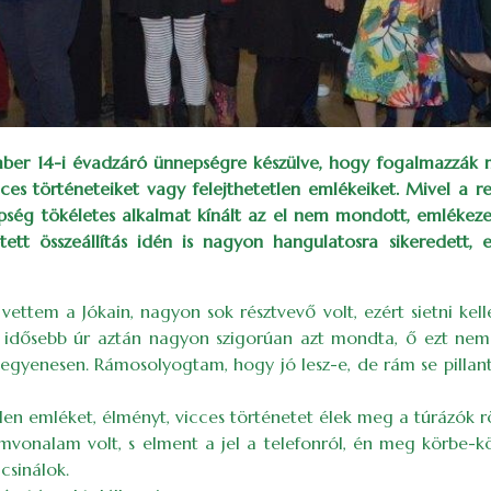
ember 14-i évadzáró ünnepségre készülve, hogy fogalmazzák 
cces történeteiket vagy felejthetetlen emlékeiket. Mivel a 
ég tökéletes alkalmat kínált az el nem mondott, emlékezete
etett összeállítás idén is nagyon hangulatosra sikeredett,
ettem a Jókain, nagyon sok résztvevő volt, ezért sietni kel
y idősebb úr aztán nagyon szigorúan azt mondta, ő ezt nem 
egyenesen. Rámosolyogtam, hogy jó lesz-e, de rám se pillan
len emléket, élményt, vicces történetet élek meg a túrázók rö
mvonalam volt, s elment a jel a telefonról, én meg körbe-kö
csinálok.