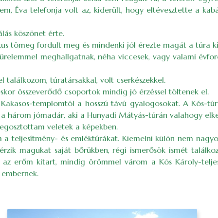
em, Éva telefonja volt az, kiderült, hogy eltévesztette a ka
lás köszönet érte.
ikus tömeg fordult meg és mindenki jól érezte magát a túra ki
 türelemmel meghallgatnak, néha viccesek, vagy valami évfo
 találkozom, túratársakkal, volt cserkészekkel.
skor összeverődő csoportok mindig jó érzéssel töltenek el.
Kakasos-templomtól a hosszú távú gyalogosokat. A Kós-túra ú
s: a három jómadár, aki a Hunyadi Mátyás-túrán valahogy elker
 megosztottam veletek a képekben.
 a teljesítmény- és emléktúrákat. Kiemelni külön nem nag
 érzik magukat saját bőrükben, régi ismerősök ismét találk
íg az erőm kitart, mindig örömmel várom a Kós Károly-teljes
er embernek.