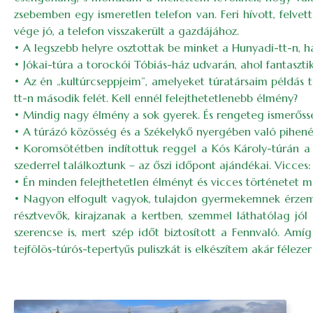
zsebemben egy ismeretlen telefon van. Feri hívott, felvett
vége jó, a telefon visszakerült a gazdájához.
• A legszebb helyre osztottak be minket a Hunyadi-tt-n, há
• Jókai-túra a torockói Tóbiás-ház udvarán, ahol fantaszt
• Az én „kultúrcseppjeim”, amelyeket túratársaim példás
tt-n második felét. Kell ennél felejthetetlenebb élmény?
• Mindig nagy élmény a sok gyerek. És rengeteg ismerőssel
• A túrázó közösség és a Székelykő nyergében való pihené
• Koromsötétben indítottuk reggel a Kós Károly-túrán a 
szederrel találkoztunk – az őszi időpont ajándékai. Vicce
• Én minden felejthetetlen élményt és vicces történetet
• Nagyon elfogult vagyok, tulajdon gyermekemnek érzem
résztvevők, kirajzanak a kertben, szemmel láthatólag jól
szerencse is, mert szép időt biztosított a Fennvaló. Am
tejfölös-túrós-tepertyűs puliszkát is elkészítem akár félez