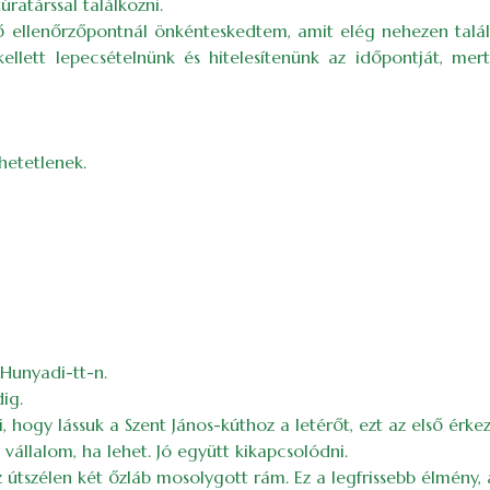
ratárssal találkozni.
vő ellenőrzőpontnál önkénteskedtem, amit elég nehezen tal
kellett lepecsételnünk és hitelesítenünk az időpontját, me
thetetlenek.
 Hunyadi-tt-n.
dig.
hogy lássuk a Szent János-kúthoz a letérőt, ezt az első érkező 
vállalom, ha lehet. Jó együtt kikapcsolódni.
útszélen két őzláb mosolygott rám. Ez a legfrissebb élmény, 