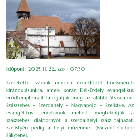
Időpont
2025. 11. 22., szo - 07:30
Szeretettel várunk minden érdeklődőt honismereti
kirándulásunkra, amely során Dél-Erdély evangélikus
erődtemplomait látogatjuk meg az alábbi útvonalon:
Szászsebes – Szerdahely – Nagyapold – Szelistye. Az
evangélikus templomok mellett megtekintjük a
szászsebesi diáktornyot, a szerdaihelyi szász tájházat,
Szelistyén pedig a helyi múzeumot (Muzeul Culturii
Săliştene).