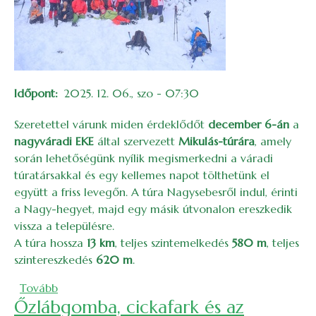
Időpont
2025. 12. 06., szo - 07:30
Szeretettel várunk miden érdeklődőt
december 6-án
a
nagyváradi EKE
által szervezett
Mikulás-túrára
, amely
során lehetőségünk nyílik megismerkedni a váradi
túratársakkal és egy kellemes napot tölthetünk el
együtt a friss levegőn. A túra Nagysebesről indul, érinti
a Nagy-hegyet, majd egy másik útvonalon ereszkedik
vissza a településre.
A túra hossza
13 km
, teljes szintemelkedés
580 m
, teljes
szintereszkedés
620 m
.
(Mikulás-túra a Nagy-hegyre a nagyváradi EKE-ve
Tovább
Őzlábgomba, cickafark és az