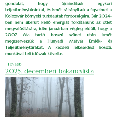
gondolat, hogy újraindítsuk egykori
teljesítménytúránkat, és ismét ráirányítsuk a figyelmet a
Kolozsvár környéki turistautak fontosságára. Bár 2024-
ben nem sikerült kellő energiát fordítanunk az ötlet
megvalósítására, idén januárban végleg eldőlt, hogy a
2007 óta tartó hosszú szünet után ismét
megszervezzük a Hunyadi Mátyás Emlék- és
Teljesítménytúrákat. A kezdeti lelkesedést hosszú,
munkával teli időszak követte.
(Újrastartolt a Hunyadi-teljesítménytúra)
Tovább
2025. decemberi bakancslista