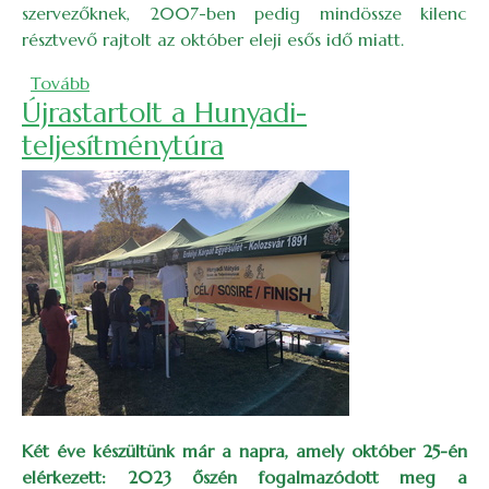
szervezőknek, 2007-ben pedig mindössze kilenc
résztvevő rajtolt az október eleji esős idő miatt.
(263 túrázó a Bükk-erdő színkavalkádjában)
Tovább
Újrastartolt a Hunyadi-
teljesítménytúra
Két éve készültünk már a napra, amely október 25-én
elérkezett: 2023 őszén fogalmazódott meg a