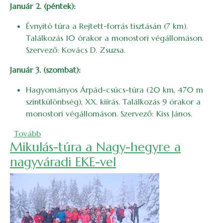
Január 2. (péntek):
Évnyitó túra a Rejtett-forrás tisztásán (7 km).
Találkozás 10 órakor a monostori végállomáson.
Szervező: Kovács D. Zsuzsa.
Január 3. (szombat):
Hagyományos Árpád-csúcs-túra (20 km, 470 m
szintkülönbség), XX. kiírás. Találkozás 9 órakor a
monostori végállomáson. Szervező: Kiss János.
(2026. januári bakancslista)
Tovább
Mikulás-túra a Nagy-hegyre a
nagyváradi EKE-vel