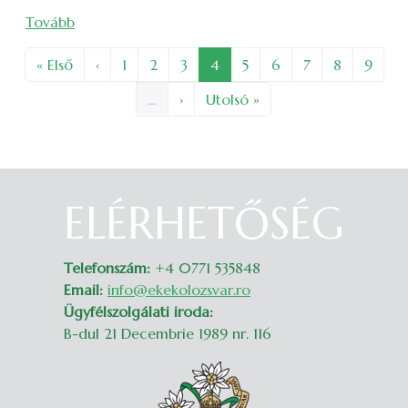
(Dél-erdélyi evangélikus erődtemplomok nyomáb
Tovább
Oldalszámozás
Első oldal
Előző oldal
Oldal
Oldal
Oldal
Oldal
Oldal
Oldal
Oldal
Oldal
Oldal
« Első
‹
1
2
3
4
5
6
7
8
9
Következő oldal
Utolsó oldal
…
›
Utolsó »
ELÉRHETŐSÉG
Belépés
Telefonszám:
+4 0771 535848
Email:
info@ekekolozsvar.ro
Ügyfélszolgálati iroda:
B-dul 21 Decembrie 1989 nr. 116