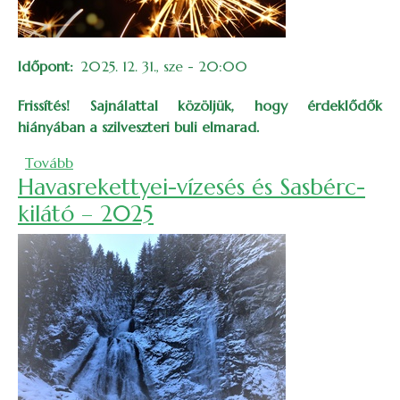
Időpont
2025. 12. 31., sze - 20:00
Frissítés! Sajnálattal közöljük, hogy érdeklődők
hiányában a szilveszteri buli elmarad.
(Búcsúztassuk együtt az óévet!)
Tovább
Havasrekettyei-vízesés és Sasbérc-
kilátó – 2025