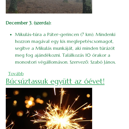
December 3. (szerda):
Mikulás-túra a Páter-gerincen (7 km). Mindenki
hozzon magával egy kis meglepetéscsomagot,
segítve a Mikulás munkáját, aki minden túrázót
meg fog ajándékozni. Találkozás 10 órakor a
monostori végállomáson. Szervező: Szabó János.
(2025. decemberi bakancslista)
Tovább
Búcsúztassuk együtt az óévet!