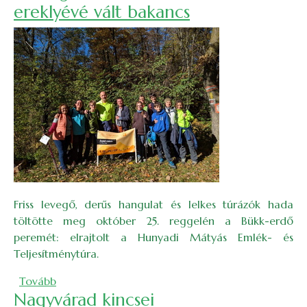
ereklyévé vált bakancs
Friss levegő, derűs hangulat és lelkes túrázók hada
töltötte meg október 25. reggelén a Bükk-erdő
peremét: elrajtolt a Hunyadi Mátyás Emlék- és
Teljesítménytúra.
(Őzlábgomba, cickafark és az ereklyévé vált baka
Tovább
Nagyvárad kincsei