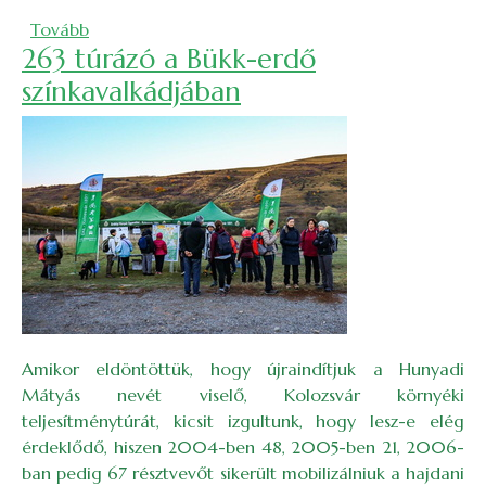
(Nagyvárad kincsei )
Tovább
263 túrázó a Bükk-erdő
színkavalkádjában
Amikor eldöntöttük, hogy újraindítjuk a Hunyadi
Mátyás nevét viselő, Kolozsvár környéki
teljesítménytúrát, kicsit izgultunk, hogy lesz-e elég
érdeklődő, hiszen 2004-ben 48, 2005-ben 21, 2006-
ban pedig 67 résztvevőt sikerült mobilizálniuk a hajdani