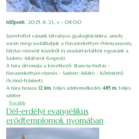
Időpont
2025. 11. 23., v - 08:00
Szeretettel várunk látványos gyalogtúránkra, amely
során megcsodálhatjuk a Havasrekettyei (Menyasszony
fátyla)-vízesést közelről és madártávlatból egyaránt a
Sasbérc-kilátóról (Lespezi).
A túra útvonala a következő: Stanciu-tisztás –
Havasrekettyei-vízesés – Sasbérc-kilátó – Kőrizstető
(Scrind-Frăsinet).
A túra hossza
12 km
, teljes szintemelkedés
485 m
, teljes
szinter
(Havasrekettyei-vízesés és Sasbérc-kilátó – 2025)
Tovább
Dél-erdélyi evangélikus
erődtemplomok nyomában