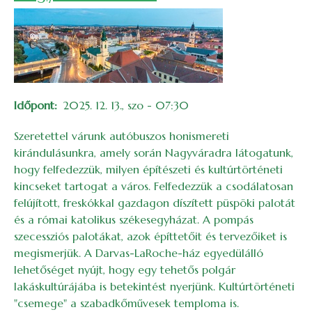
Időpont
2025. 12. 13., szo - 07:30
Szeretettel várunk autóbuszos honismereti
kirándulásunkra, amely során Nagyváradra látogatunk,
hogy felfedezzük, milyen építészeti és kultúrtörténeti
kincseket tartogat a város. Felfedezzük a csodálatosan
felújított, freskókkal gazdagon díszített püspöki palotát
és a római katolikus székesegyházat. A pompás
szecessziós palotákat, azok építtetőit és tervezőiket is
megismerjük. A Darvas-LaRoche-ház egyedülálló
lehetőséget nyújt, hogy egy tehetős polgár
lakáskultúrájába is betekintést nyerjünk. Kultúrtörténeti
"csemege" a szabadkőművesek temploma is.