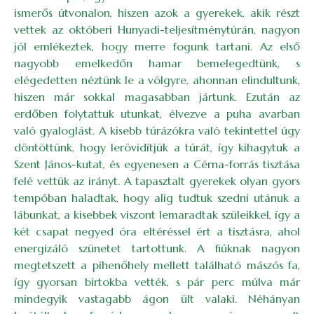
ismerős útvonalon, hiszen azok a gyerekek, akik részt
vettek az októberi Hunyadi-teljesítménytúrán, nagyon
jól emlékeztek, hogy merre fogunk tartani. Az első
nagyobb emelkedőn hamar bemelegedtünk, s
elégedetten néztünk le a völgyre, ahonnan elindultunk,
hiszen már sokkal magasabban jártunk. Ezután az
erdőben folytattuk utunkat, élvezve a puha avarban
való gyaloglást. A kisebb túrázókra való tekintettel úgy
döntöttünk, hogy lerövidítjük a túrát, így kihagytuk a
Szent János-kutat, és egyenesen a Cérna-forrás tisztása
felé vettük az irányt. A tapasztalt gyerekek olyan gyors
tempóban haladtak, hogy alig tudtuk szedni utánuk a
lábunkat, a kisebbek viszont lemaradtak szüleikkel, így a
két csapat negyed óra eltéréssel ért a tisztásra, ahol
energizáló szünetet tartottunk. A fiúknak nagyon
megtetszett a pihenőhely mellett található mászós fa,
így gyorsan birtokba vették, s pár perc múlva már
mindegyik vastagabb ágon ült valaki. Néhányan