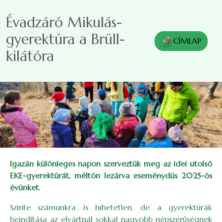
Ugrás a tartalomra
Évadzáró Mikulás-
gyerektúra a Brüll-
CÍMLAP
kilátóra
Igazán különleges napon szerveztük meg az idei utolsó
EKE-gyerektúrát, méltón lezárva eseménydús 2025-ös
évünket.
Szinte számunkra is hihetetlen, de a gyerektúrák
beindítása az elvártnál sokkal nagyobb népszerűségnek