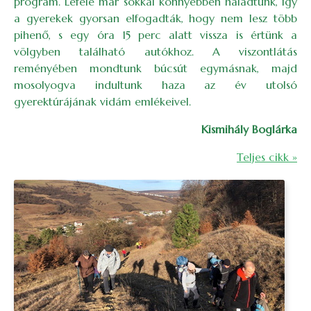
program. Lefele már sokkal könnyebben haladtunk, így
a gyerekek gyorsan elfogadták, hogy nem lesz több
pihenő, s egy óra 15 perc alatt vissza is értünk a
völgyben található autókhoz. A viszontlátás
reményében mondtunk búcsút egymásnak, majd
mosolyogva indultunk haza az év utolsó
gyerektúrájának vidám emlékeivel.
Kismihály Boglárka
Teljes cikk »