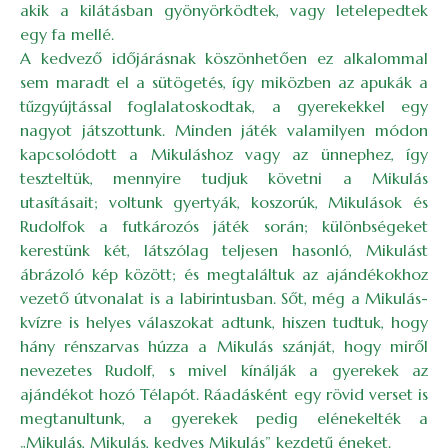
akik a kilátásban gyönyörködtek, vagy letelepedtek
egy fa mellé.
A kedvező időjárásnak köszönhetően ez alkalommal
sem maradt el a sütögetés, így miközben az apukák a
tűzgyújtással foglalatoskodtak, a gyerekekkel egy
nagyot játszottunk. Minden játék valamilyen módon
kapcsolódott a Mikuláshoz vagy az ünnephez, így
teszteltük, mennyire tudjuk követni a Mikulás
utasításait; voltunk gyertyák, koszorúk, Mikulások és
Rudolfok a futkározós játék során; különbségeket
kerestünk két, látszólag teljesen hasonló, Mikulást
ábrázoló kép között; és megtaláltuk az ajándékokhoz
vezető útvonalat is a labirintusban. Sőt, még a Mikulás-
kvízre is helyes válaszokat adtunk, hiszen tudtuk, hogy
hány rénszarvas húzza a Mikulás szánját, hogy miről
nevezetes Rudolf, s mivel kínálják a gyerekek az
ajándékot hozó Télapót. Ráadásként egy rövid verset is
megtanultunk, a gyerekek pedig elénekelték a
„Mikulás, Mikulás, kedves Mikulás” kezdetű éneket.