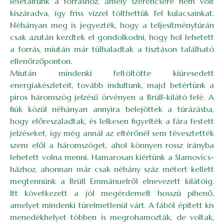
lesétáltunk a forráshoz, amely szerencsére nem volt
kiszáradva, így friss vízzel tölthettük fel kulacsainkat.
Néhányan meg is jegyezték, hogy a teljesítménytúrán
csak azután kezdtek el gondolkodni, hogy hol lehetett
a forrás, miután már túlhaladtak a tisztáson található
ellenőrzőponton.
Miután mindenki feltöltötte kiüresedett
energiakészleteit, tovább indultunk, majd betértünk a
piros háromszög jelzésű örvényen a Brüll-kilátó felé. A
fiúk közül néhányan annyira belejöttek a túrázásba,
hogy előreszaladtak, és lelkesen figyelték a fára festett
jelzéseket, így még annál az eltérőnél sem tévesztették
szem elől a háromszöget, ahol könnyen rossz irányba
lehetett volna menni. Hamarosan kiértünk a Slamovics-
házhoz, ahonnan már csak néhány száz métert kellett
megtennünk a Brüll Emmánuelről elnevezett kilátóig.
Itt következett a jól megérdemelt hosszú pihenő,
amelyet mindenki türelmetlenül várt. A fából épített kis
menedékhelyet többen is megrohamozták, de voltak,