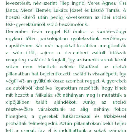
levezetését, név szerint Filep Ingrid, Veres Ágnes, Kiss
János, Mezei Elemér, Lukács József és László Tamás. A
hosszú kitérő után pedig következzen az idei utolsó
EKE-gyerektúráról szóló beszámolónk.
December 6-án reggel 10 órakor a Gorbó-völgyi
egykori lőtér parkolójában gyülekeztünk verőfényes
napsütésben. Bár már napokkal korábban megjósolták
a szép időt, sajnos a decemberi zsúfolt időszak
rengeteg családot lefoglalt, így az ismerős arcok közül
sokan nem lehettek velünk. Ráadásul az utolsó
pillanatban hat bejelentkezett család is visszalépett, így
végül 43-an gyűltünk össze szombat reggel. A gyerekek
az autókból kiszállva izgatottan mesélték, hogy kinek
mit hozott a Mikulás, sőt néhányan meg is mutatták a
cipőjükben talált ajándékot. Amíg az utolsó
résztvevőkre várakoztunk az alig néhány fokos
hidegben, a gyerekek futkározással és frizbizéssel
próbáltak felmelegedni. Aztán pillanatokon belül teljes
lett a csapat, így el is indulhattunk a sokak számára