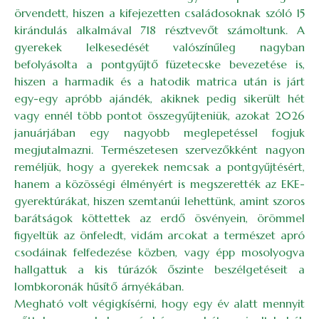
örvendett, hiszen a kifejezetten családosoknak szóló 15
kirándulás alkalmával 718 résztvevőt számoltunk. A
gyerekek lelkesedését valószínűleg nagyban
befolyásolta a pontgyűjtő füzetecske bevezetése is,
hiszen a harmadik és a hatodik matrica után is járt
egy-egy apróbb ajándék, akiknek pedig sikerült hét
vagy ennél több pontot összegyűjteniük, azokat 2026
januárjában egy nagyobb meglepetéssel fogjuk
megjutalmazni. Természetesen szervezőkként nagyon
reméljük, hogy a gyerekek nemcsak a pontgyűjtésért,
hanem a közösségi élményért is megszerették az EKE-
gyerektúrákat, hiszen szemtanúi lehettünk, amint szoros
barátságok köttettek az erdő ösvényein, örömmel
figyeltük az önfeledt, vidám arcokat a természet apró
csodáinak felfedezése közben, vagy épp mosolyogva
hallgattuk a kis túrázók őszinte beszélgetéseit a
lombkoronák hűsítő árnyékában.
Megható volt végigkísérni, hogy egy év alatt mennyit