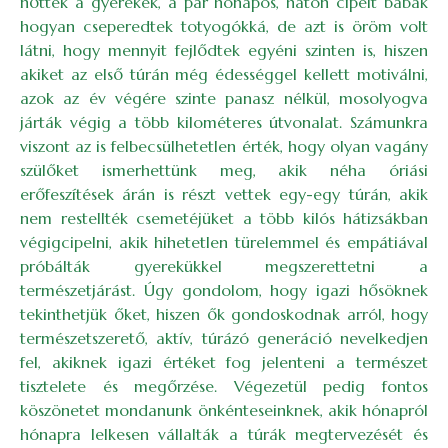
nőttek a gyerekek, a pár hónapos, háton cipelt babák
hogyan cseperedtek totyogókká, de azt is öröm volt
látni, hogy mennyit fejlődtek egyéni szinten is, hiszen
akiket az első túrán még édességgel kellett motiválni,
azok az év végére szinte panasz nélkül, mosolyogva
járták végig a több kilométeres útvonalat. Számunkra
viszont az is felbecsülhetetlen érték, hogy olyan vagány
szülőket ismerhettünk meg, akik néha óriási
erőfeszítések árán is részt vettek egy-egy túrán, akik
nem restellték csemetéjüket a több kilós hátizsákban
végigcipelni, akik hihetetlen türelemmel és empátiával
próbálták gyerekükkel megszerettetni a
természetjárást. Úgy gondolom, hogy igazi hősöknek
tekinthetjük őket, hiszen ők gondoskodnak arról, hogy
természetszerető, aktív, túrázó generáció nevelkedjen
fel, akiknek igazi értéket fog jelenteni a természet
tisztelete és megőrzése. Végezetül pedig fontos
köszönetet mondanunk önkénteseinknek, akik hónapról
hónapra lelkesen vállalták a túrák megtervezését és