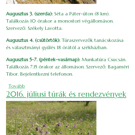
Augusztus 3. (szerda):
Séta a Páter-úton (8 km).
Találkozás 10 órakor a monostori végállomáson.
Szervező: Székely Lavotta.
Augusztus 4. (csütörtök):
Túraszervezők tanácskozása
és választmányi gyűlés 18 órától a székházban.
Augusztus 5–7. (péntek–vasárnap):
Munkatúra Csucsán.
Találkozás 7.15 órakor az állomáson. Szervező: Bagaméri
Tibor. Bejelentkezni telefonon.
(2016. augusztusi túrák és rendezvények)
Tovább
2016. júliusi túrák és rendezvények