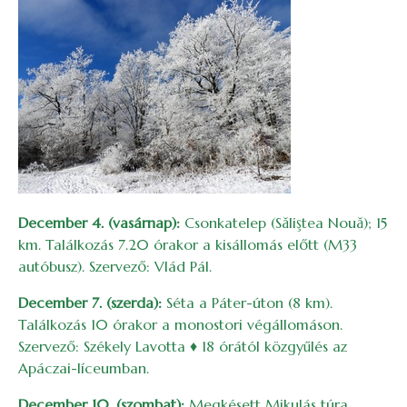
December 4. (vasárnap):
Csonkatelep (Săliştea Nouă); 15
km. Találkozás 7.20 órakor a kisállomás előtt (M33
autóbusz). Szervező: Vlád Pál.
December 7. (szerda):
Séta a Páter-úton (8 km).
Találkozás 10 órakor a monostori végállomáson.
Szervező: Székely Lavotta ♦ 18 órától közgyűlés az
Apáczai-líceumban.
December 10. (szombat):
Megkésett Mikulás túra