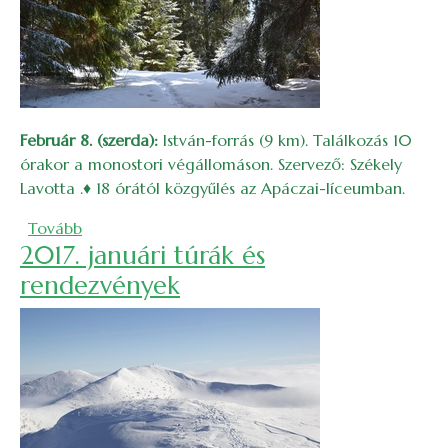
Február
8. (szerda):
István-forrás (9 km). Találkozás 10
órakor a monostori végállomáson. Szervező: Székely
Lavotta .
♦
18 órától közgyűlés az Apáczai-líceumban.
(2017. februári túrák és rendezvények )
Tovább
2017. januári túrák és
rendezvények