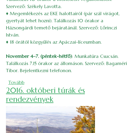
Szervező: Székely Lavotta.
♦ Megemlékezés az EKE halottairól (pár szál virágot,
gyertyát lehet hozni). Találkozás 10 órakor a
Házsongárdi temető bejáratánál. Szervező: Lőrinczi
István.
♦ 18 órától közgyűlés az Apáczai-líceumban.
November 4–7. (péntek-hétfő)
: Munkatúra Csucsán.
Találkozás 7.15 órakor az állomáson. Szervező: Bagaméri
Tibor. Bejelentkezni telefonon.
(2016. novemberi túrák és rendezvények)
Tovább
2016. októberi túrák és
rendezvények