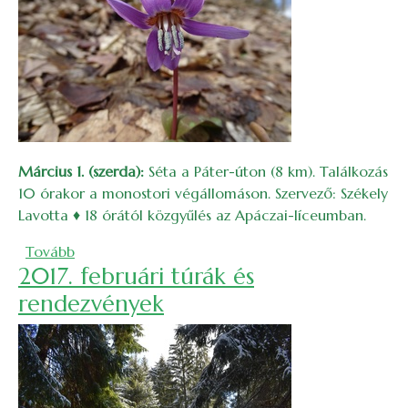
Március 1. (szerda):
Séta a Páter-úton (8 km). Találkozás
10 órakor a monostori végállomáson. Szervező: Székely
Lavotta
♦
18 órától közgyűlés az Apáczai-líceumban.
(2017. márciusi túrák és rendezvények)
Tovább
2017. februári túrák és
rendezvények