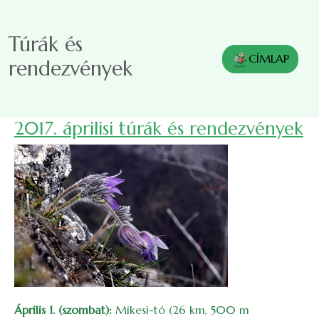
Ugrás a tartalomra
Túrák és
CÍMLAP
rendezvények
2017. áprilisi túrák és rendezvények
Április 1. (szombat):
Mikesi-tó (26 km, 500 m