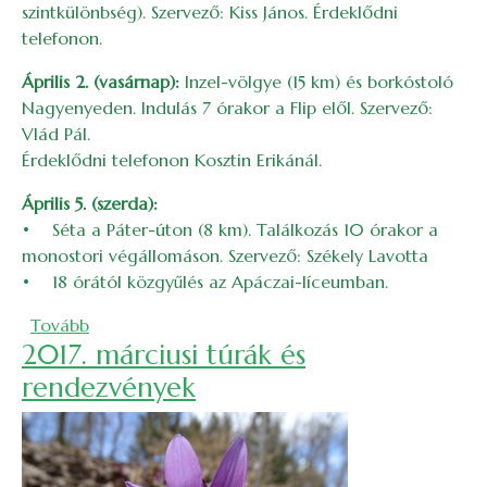
szintkülönbség). Szervező: Kiss János. Érdeklődni
telefonon.
Április 2. (vasárnap):
Inzel-völgye (15 km) és borkóstoló
Nagyenyeden. Indulás 7 órakor a Flip elől. Szervező:
Vlád Pál.
Érdeklődni telefonon Kosztin Erikánál.
Április 5. (szerda):
• Séta a Páter-úton (8 km). Találkozás 10 órakor a
monostori végállomáson. Szervező: Székely Lavotta
• 18 órától közgyűlés az Apáczai-líceumban.
(2017. áprilisi túrák és rendezvények)
Tovább
2017. márciusi túrák és
rendezvények