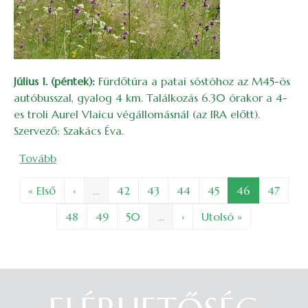
Július 1. (péntek):
Fürdőtúra a patai sóstóhoz az M45-ös
autóbusszal, gyalog 4 km. Találkozás 6.30 órakor a 4-
es troli Aurel Vlaicu végállomásnál (az IRA előtt).
Szervező: Szakács Éva.
(2016. júliusi túrák és rendezvények)
Tovább
Oldalszámozás
Első oldal
Előző oldal
Oldal
Oldal
Oldal
Oldal
Oldal
Oldal
« Első
‹
…
42
43
44
45
46
47
Oldal
Oldal
Oldal
Következő oldal
Utolsó oldal
48
49
50
…
›
Utolsó »
Belépés