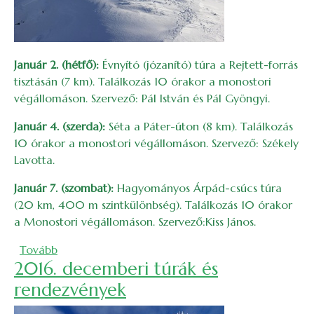
Január 2. (hétfő):
Évnyító (józanító) túra a Rejtett-forrás
tisztásán (7 km). Találkozás 10 órakor a monostori
végállomáson. Szervező: Pál István és Pál Gyöngyi.
Január 4. (szerda):
Séta a Páter-úton (8 km). Találkozás
10 órakor a monostori végállomáson. Szervező: Székely
Lavotta.
Január 7. (szombat):
Hagyományos Árpád-csúcs túra
(20 km, 400 m szintkülönbség). Találkozás 10 órakor
a Monostori végállomáson. Szervező:Kiss János.
(2017. januári túrák és rendezvények )
Tovább
2016. decemberi túrák és
rendezvények