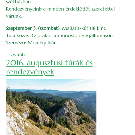
székházban.
Rendezvényeinkre minden érdeklődőt szeretettel
várunk.
Szeptember 3. (szombat):
Majláth-kút (18 km).
Találkozás 10 órakor a monostori végállomáson.
Szervező: Monoky Iván.
(2016. szeptemberi túrák és rendezvények)
Tovább
2016. augusztusi túrák és
rendezvények