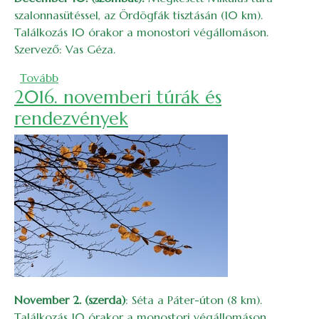
szalonnasütéssel, az Ördögfák tisztásán (10 km).
Találkozás 10 órakor a monostori végállomáson.
Szervező: Vas Géza.
(2016. decemberi túrák és rendezvények)
Tovább
2016. novemberi túrák és
rendezvények
November 2. (szerda)
: Séta a Páter-úton (8 km).
Találkozás 10 órakor a monostori végállomáson.