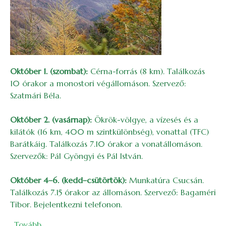
Október 1. (szombat):
Cérna-forrás (8 km). Találkozás
10 órakor a monostori végállomáson. Szervező:
Szatmári Béla.
Október 2. (vasárnap):
Ökrök-völgye, a vízesés és a
kilátók (16 km, 400 m szintkülönbség), vonattal (TFC)
Barátkáig. Találkozás 7.10 órakor a vonatállomáson.
Szervezők: Pál Gyöngyi és Pál István.
Október 4–6. (kedd–csütörtök):
Munkatúra Csucsán.
Találkozás 7.15 órakor az állomáson. Szervező: Bagaméri
Tibor. Bejelentkezni telefonon.
(2016. októberi túrák és rendezvények)
Tovább