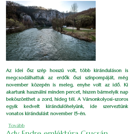
Az idei ősz szép hosszú volt, több kiránduláson is
megcsodálhattuk az erdők őszi színpompáját, még
november közepén is meleg, enyhe volt az idő. Ki
akartunk használni minden percet, hiszen bármelyik nap
beköszönthet a zord, hideg tél. A Vársonkolyosi-szoros
egyik kedvelt kirándulóhelyünk, ide szerveztünk
vonatos kirándulást november 15-én.
(Őszbúcsúztató a Sebes-Körös szurdokvölgyében sz
Tovább
Ady Endre emléktúra Csucsán