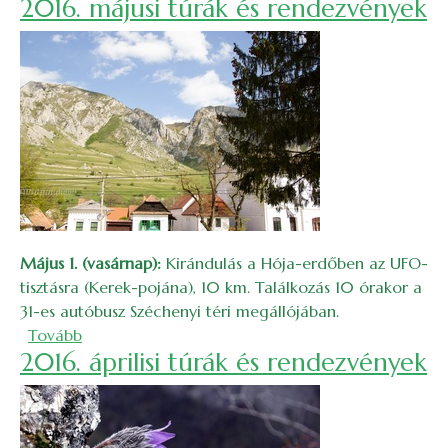
2016. májusi túrák és rendezvények
Május 1. (vasárnap):
Kirándulás a Hója-erdőben az UFO-
tisztásra (Kerek-pojána), 10 km. Találkozás 10 órakor a
31-es autóbusz Széchenyi téri megállójában.
(2016. májusi túrák és rendezvények)
Tovább
2016. áprilisi túrák és rendezvények