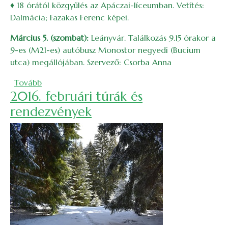
♦ 18 órától közgyűlés az Apáczai-líceumban. Vetítés:
Dalmácia; Fazakas Ferenc képei.
Március 5. (szombat):
Leányvár. Találkozás 9.15 órakor a
9-es (M21-es) autóbusz Monostor negyedi (Bucium
utca) megállójában. Szervező: Csorba Anna
(2016. márciusi túrák és rendezvények)
Tovább
2016. februári túrák és
rendezvények