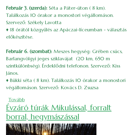
Február 3. (szerda):
Séta a Páter-úton ( 8 km).
Találkozás 10 órakor a monostori végállomáson.
Szervező: Székely Lavotta
♦ 18 órától közgyűlés az Apáczai-líceumban - választás
előkészítése.
Február 6. (szombat):
Meszes hegység: Grében csúcs,
Barlangvölgyi jeges sziklavájat (20 km, 650 m
szintkülönbség). Érdeklődni telefonon. Szervező: Kiss
János.
♦ Bükki séta ( 8 km). Találkozás 10 órakor a monostori
végállomáson. Szervező: Kovács D. Zsuzsa
(2016. februári túrák és rendezvények)
Tovább
Évzáró túrák Mikulással, forralt
borral, hegymászással