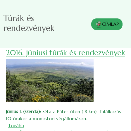
Ugrás a tartalomra
Túrák és
CÍMLAP
rendezvények
2016. júniusi túrák és rendezvények
Június 1. (szerda):
Séta a Páter-úton ( 8 km). Találkozás
10 órakor a monostori végállomáson.
(2016. júniusi túrák és rendezvények)
Tovább