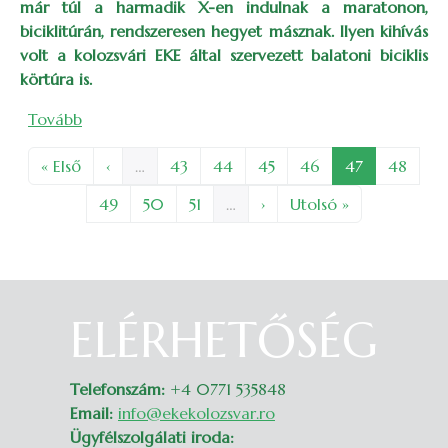
már túl a harmadik X-en indulnak a maratonon,
biciklitúrán, rendszeresen hegyet másznak. Ilyen kihívás
volt a kolozsvári EKE által szervezett balatoni biciklis
körtúra is.
(Kerékpáros Balaton körtúra)
Tovább
Oldalszámozás
Első oldal
Előző oldal
Oldal
Oldal
Oldal
Oldal
Oldal
Oldal
« Első
‹
…
43
44
45
46
47
48
Oldal
Oldal
Oldal
Következő oldal
Utolsó oldal
49
50
51
…
›
Utolsó »
ELÉRHETŐSÉG
Belépés
Telefonszám:
+4 0771 535848
Email:
info@ekekolozsvar.ro
Ügyfélszolgálati iroda: