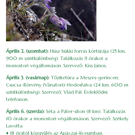
Április 2. (szombat):
Húsz bükki forrás körtúrája (25 km,
900 m szintkülönbség). Találkozás 9 órakor a
monostori végállomáson. Szervező: Kiss János.
Április 3. (vasárnap):
Tőziketúra a Meszes-gerincen;
Csucsa–Börvény (Vânatori)–Hodosfalva (24 km, 600 m
szintkülönbség). Szervező: Vlád Pál. Érdeklődni
telefonon.
Április 6. (szerda):
Séta a Páter-úton (8 km). Találkozás
10 órakor a monostori végállomáson. Szervező: Székely
Lavotta
♦ 18 órától közgyűlés az Apáczai-líceumban.