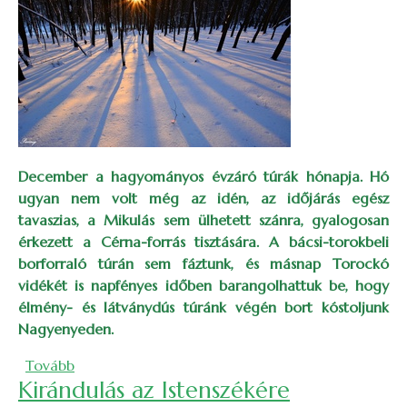
December a hagyományos évzáró túrák hónapja. Hó
ugyan nem volt még az idén, az időjárás egész
tavaszias, a Mikulás sem ülhetett szánra, gyalogosan
érkezett a Cérna-forrás tisztására. A bácsi-torokbeli
borforraló túrán sem fáztunk, és másnap Torockó
vidékét is napfényes időben barangolhattuk be, hogy
élmény- és látványdús túránk végén bort kóstoljunk
Nagyenyeden.
(Évzáró túrák Mikulással, forralt borral, hegymászá
Tovább
Kirándulás az Istenszékére