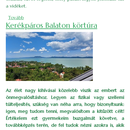
a vidéket.
(Ady Endre emléktúra Csucsán tintahalgombával)
Tovább
Kerékpáros Balaton körtúra
Az élet nagy kihívásai közelebb viszik az embert az
önmegvalósításhoz. Legyen az fizikai vagy szellemi
túlteljesítés, szükség van néha arra, hogy bizonyítsunk:
igen, meg tudom tenni, megvalósítom a kitűzött célt!
Értékelem ezt gyermekeim buzgalmát követve, a
továbbképzés terén, de fel tudok nézni azokra is, akik