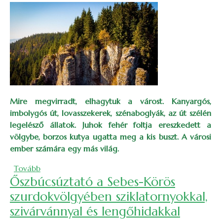
Mire megvirradt, elhagytuk a várost. Kanyargós,
imbolygós út, lovasszekerek, szénaboglyák, az út szélén
legelésző állatok. Juhok fehér foltja ereszkedett a
völgybe, borzos kutya ugatta meg a kis buszt. A városi
ember számára egy más világ.
(Kirándulás az Istenszékére)
Tovább
Őszbúcsúztató a Sebes-Körös
szurdokvölgyében sziklatornyokkal,
szivárvánnyal és lengőhidakkal