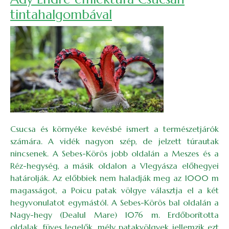
tintahalgombával
Csucsa és környéke kevésbé ismert a természetjárók
számára. A vidék nagyon szép, de jelzett túrautak
nincsenek. A Sebes-Körös jobb oldalán a Meszes és a
Réz-hegység, a másik oldalon a Vlegyásza előhegyei
határolják. Az előbbiek nem haladják meg az 1000 m
magasságot, a Poicu patak völgye választja el a két
hegyvonulatot egymástól. A Sebes-Körös bal oldalán a
Nagy-hegy (Dealul Mare) 1076 m. Erdőborította
oldalak, füves legelők, mély patakvölgyek jellemzik ezt