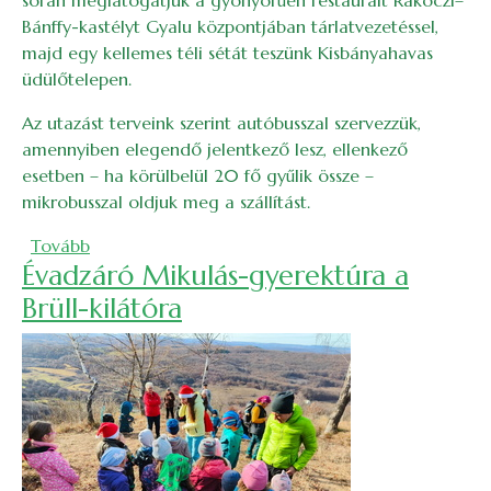
során meglátogatjuk a gyönyörűen restaurált Rákóczi–
Bánffy-kastélyt Gyalu központjában tárlatvezetéssel,
majd egy kellemes téli sétát teszünk Kisbányahavas
üdülőtelepen.
Az utazást terveink szerint autóbusszal szervezzük,
amennyiben elegendő jelentkező lesz, ellenkező
esetben – ha körülbelül 20 fő gyűlik össze –
mikrobusszal oldjuk meg a szállítást.
(A gyalui Rákóczi–Bánffy-kastély és Kisbányahavas
Tovább
Évadzáró Mikulás-gyerektúra a
Brüll-kilátóra