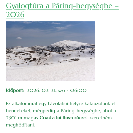
Gyalogtúra a Páring-hegységbe –
2026
Időpont
2026. 02. 21., szo - 06:00
Ez alkalommal egy távolabbi helyre kalauzolunk el
benneteket, mégpedig a Páring-hegységbe, ahol a
2301 m magas
Coasta lui Rus-csúcs
ot szeretnénk
meghódítani.