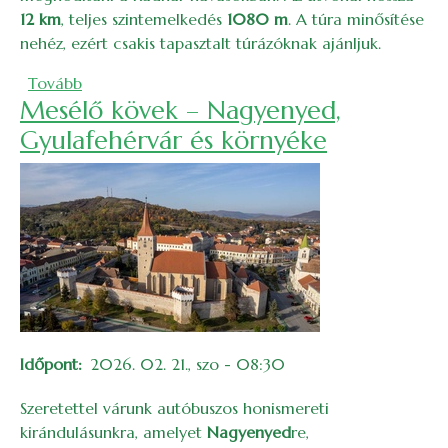
12 km
, teljes szintemelkedés
1080 m
. A túra minősítése
nehéz, ezért csakis tapasztalt túrázóknak ajánljuk.
(Gyalogtúra a Radnai-havasokba (Vörös-csúcs) –
Tovább
Mesélő kövek – Nagyenyed,
Gyulafehérvár és környéke
Időpont
2026. 02. 21., szo - 08:30
Szeretettel várunk autóbuszos honismereti
kirándulásunkra, amelyet
Nagyenyed
re,