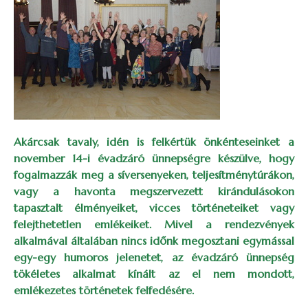
Akárcsak tavaly, idén is felkértük önkénteseinket a
november 14-i évadzáró ünnepségre készülve, hogy
fogalmazzák meg a síversenyeken, teljesítménytúrákon,
vagy a havonta megszervezett kirándulásokon
tapasztalt élményeiket, vicces történeteiket vagy
felejthetetlen emlékeiket. Mivel a rendezvények
alkalmával általában nincs időnk megosztani egymással
egy-egy humoros jelenetet, az évadzáró ünnepség
tökéletes alkalmat kínált az el nem mondott,
emlékezetes történetek felfedésére.