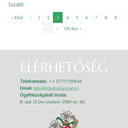
(Vallomások az idei EKE rendezvényekről: rajtolás 
Tovább
Oldalszámozás
Első oldal
Előző oldal
Oldal
Oldal
Oldal
Oldal
Oldal
Oldal
Oldal
Oldal
Oldal
« Első
‹
1
2
3
4
5
6
7
8
9
Következő oldal
Utolsó oldal
…
›
Utolsó »
ELÉRHETŐSÉG
Belépés
Telefonszám:
+4 0771 535848
Email:
info@ekekolozsvar.ro
Ügyfélszolgálati iroda:
B-dul 21 Decembrie 1989 nr. 116