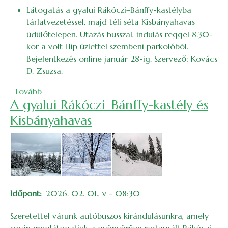
Látogatás a gyalui Rákóczi–Bánffy-kastélyba
tárlatvezetéssel, majd téli séta Kisbányahavas
üdülőtelepen. Utazás busszal, indulás reggel 8.30-
kor a volt Flip üzlettel szembeni parkolóból.
Bejelentkezés online január 28-ig. Szervező: Kovács
D. Zsuzsa.
(2026. februári bakancslista)
Tovább
A gyalui Rákóczi–Bánffy-kastély és
Kisbányahavas
Időpont
2026. 02. 01., v - 08:30
Szeretettel várunk autóbuszos kirándulásunkra, amely