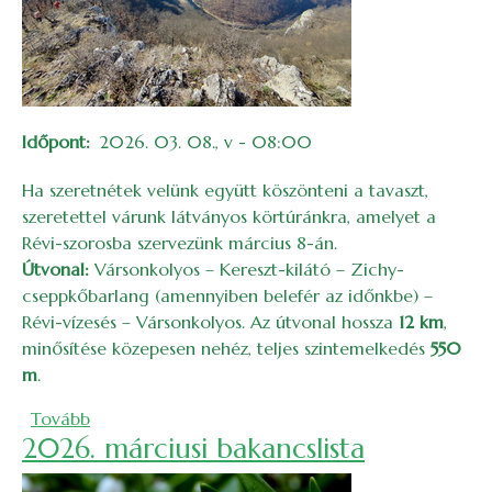
Időpont
2026. 03. 08., v - 08:00
Ha szeretnétek velünk együtt köszönteni a tavaszt,
szeretettel várunk látványos körtúránkra, amelyet a
Révi-szorosba szervezünk március 8-án.
Útvonal:
Vársonkolyos – Kereszt-kilátó – Zichy-
cseppkőbarlang (amennyiben belefér az időnkbe) –
Révi-vízesés – Vársonkolyos. Az útvonal hossza
12 km
,
minősítése közepesen nehéz, teljes szintemelkedés
550
m
.
(Tavaszköszöntő a Révi-szorosban)
Tovább
2026. márciusi bakancslista