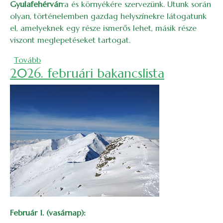
Gyulafehérvár
ra és környékére szervezünk. Utunk során
olyan, történelemben gazdag helyszínekre látogatunk
el, amelyeknek egy része ismerős lehet, másik része
viszont meglepetéseket tartogat.
(Mesélő kövek – Nagyenyed, Gyulafehérvár és kö
Tovább
2026. februári bakancslista
Február 1. (vasárnap):