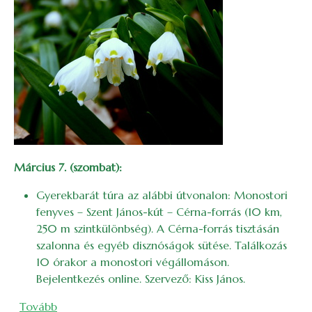
Március 7. (szombat):
Gyerekbarát túra az alábbi útvonalon: Monostori
fenyves – Szent János-kút – Cérna-forrás (10 km,
250 m szintkülönbség). A Cérna-forrás tisztásán
szalonna és egyéb disznóságok sütése. Találkozás
10 órakor a monostori végállomáson.
Bejelentkezés online. Szervező: Kiss János.
(2026. márciusi bakancslista)
Tovább