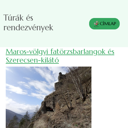
Ugrás a tartalomra
Túrák és
CÍMLAP
rendezvények
Maros-völgyi fatörzsbarlangok és
Szerecsen-kilátó