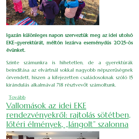
Igazán különleges napon szerveztük meg az idei utolsó
EKE-gyerektúrát, méltón lezárva eseménydús 2025-ös
évünket.
Szinte számunkra is hihetetlen, de a gyerektúrák
beindítása az elvártnál sokkal nagyobb népszerűségnek
örvendett, hiszen a kifejezetten családosoknak szóló 15
kirándulás alkalmával 718 résztvevőt számoltunk.
(Évadzáró Mikulás-gyerektúra a Brüll-kilátóra )
Tovább
Vallomások az idei EKE
rendezvényekről: rajtolás sötétben,
lőtéri élmények, „lángolt” szalonna