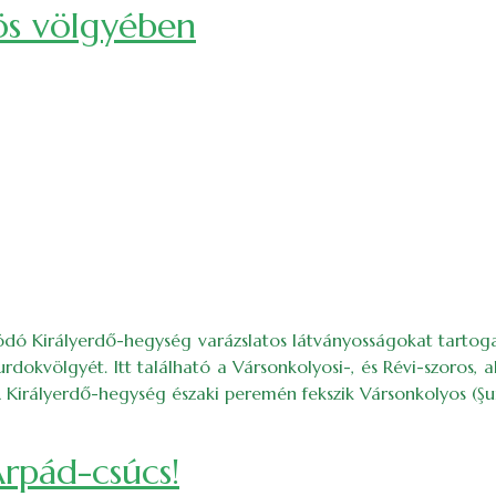
ös völgyében
ó Királyerdő-hegység varázslatos látványosságokat tartoga
rdokvölgyét. Itt található a Vársonkolyosi-, és Révi-szoros, 
 Királyerdő-hegység északi peremén fekszik Vársonkolyos (Şu
Árpád-csúcs!