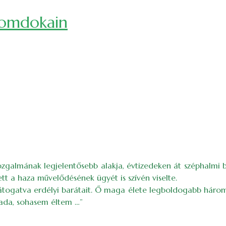
yomdokain
 mozgalmának legjelentősebb alakja, évtizedeken át széphalmi 
t a haza művelődésének ügyét is szívén viselte.
togatva erdélyi barátait. Ő maga élete legboldogabb három hó
ada, sohasem éltem …”