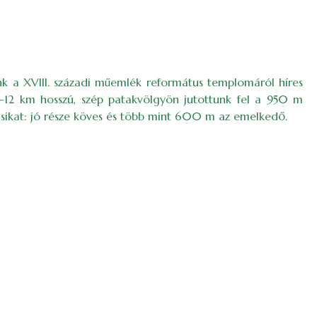
unk a XVIII. századi műemlék református templomáról híres
10–12 km hosszú, szép patakvölgyön jutottunk fel a 950 m
ocsikat: jó része köves és több mint 600 m az emelkedő.