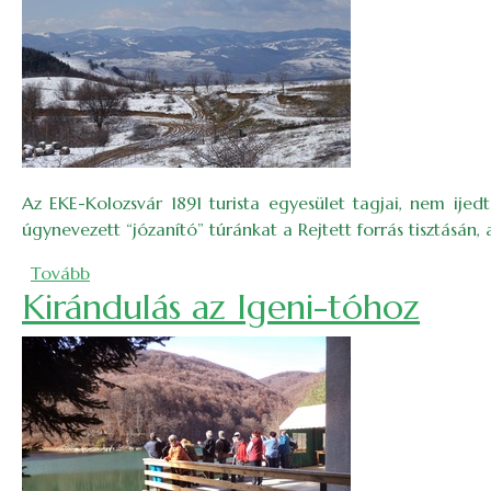
Az EKE-Kolozsvár 1891 turista egyesület tagjai, nem ijed
úgynevezett
“józan
ító
”
túránkat a Rejtett forrás tisztásá
(Az újév első túrái – irány az Árpád-csúcs)
Tovább
Kirándulás az Igeni-tóhoz