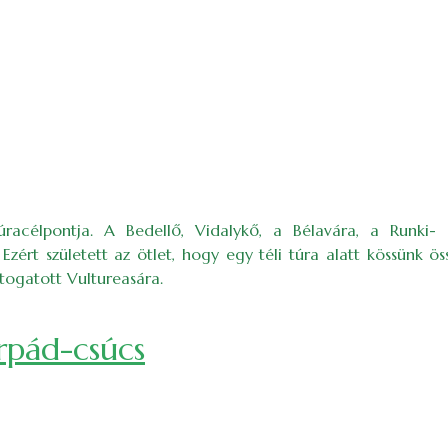
acélpontja. A Bedellő, Vidalykő, a Bélavára, a Runki- 
Ezért született az ötlet, hogy egy téli túra alatt kössünk ös
togatott Vultureasára.
Árpád-csúcs