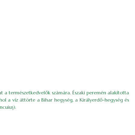
t a természetkedvelők számára. Északi peremén alakította
ahol a víz áttörte a Bihar hegység, a Királyerdő-hegység és
ncuiuş).