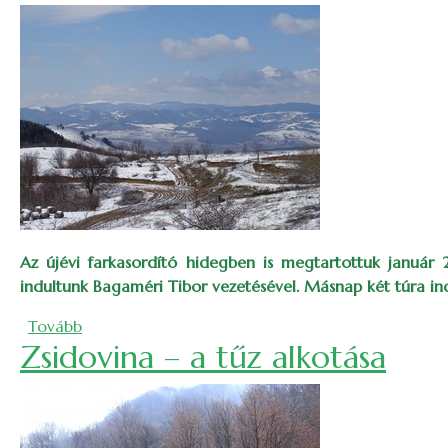
Az újévi farkasordító hidegben is megtartottuk január 
indultunk Bagaméri Tibor vezetésével. Másnap két túra in
(Az új év első túrái – irány az Árpád-csúcs!)
Tovább
Zsidovina – a tűz alkotása