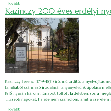
(Erdély keleti határán: a Csalhón)
Tovább
Kazinczy 200 éves erdélyi n
Kazinczy Ferenc (1759–1831) író, műfordító, a nyelvújítás
famíliából származó irodalmár anyanyelvünk ápolása mellet
1816 nyarán három hónapot töltött Erdélyben, sorra meglá
„…szebb napokat, ha ide nem számolom, amit a szerelem 
(Kazinczy 200 éves erdélyi nyomdokain)
Tovább