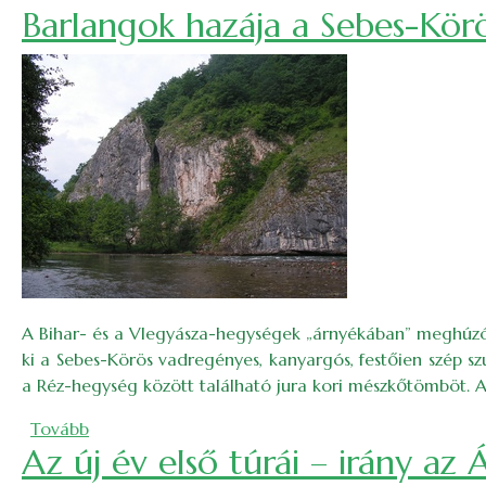
Barlangok hazája a Sebes-Kör
A Bihar- és a Vlegyásza-hegységek „árnyékában” meghúzód
ki a Sebes-Körös vadregényes, kanyargós, festőien szép szu
a Réz-hegység között található jura kori mészkőtömböt. A
(Barlangok hazája a Sebes-Körös völgyében)
Tovább
Az új év első túrái – irány az 