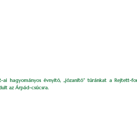
2-ai hagyományos évnyitó, „józanító” túránkat a Rejtett-f
dult az Árpád-csúcsra.