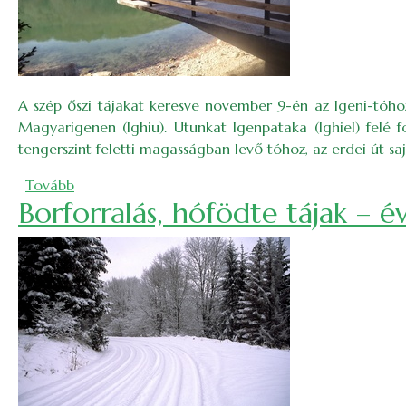
A szép őszi tájakat keresve november 9-én az Igeni-tóhoz
Magyarigenen (Ighiu). Utunkat Igenpataka (Ighiel) felé 
tengerszint feletti magasságban levő tóhoz, az erdei út s
(Kirándulás az Igeni-tóhoz)
Tovább
Borforralás, hófödte tájak –