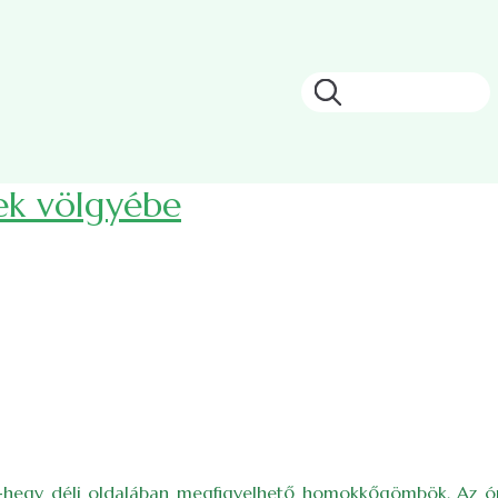
Keresés
zek völgyébe
ki-hegy déli oldalában megfigyelhető homokkőgömbök. Az ór