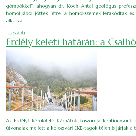
gömbökkel”, ahogyan dr. Koch Antal geológus professz
homokjából jöttek létre, a homokszemek lerakódtak és
alkotva.
(Szokatlan márciusi túra az Őzek völgyébe)
Tovább
Erdély keleti határán: a Csalh
Az Erdélyt körülölelő Kárpátok koszorúja kontinensünk 
útvonalak mellett a kolozsvári EKE-tagok télen is járják a 