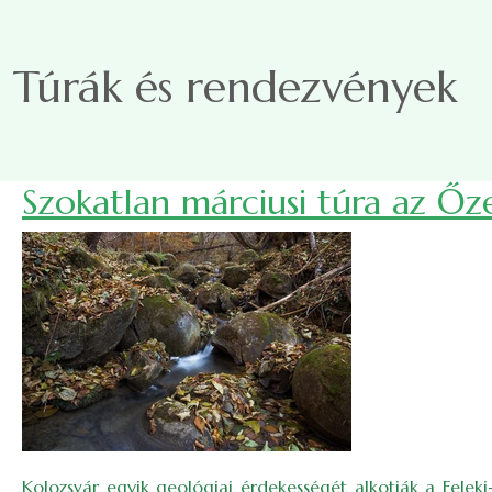
Ugrás a tartalomra
Túrák és rendezvények
Szokatlan márciusi túra az Ő
Kolozsvár egyik geológiai érdekességét alkotják a Fele