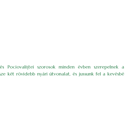
és Pocio­valiştei szorosok minden évben szerepelnek a
sze két rövidebb nyári útvonalat, és jussunk fel a kevésbé