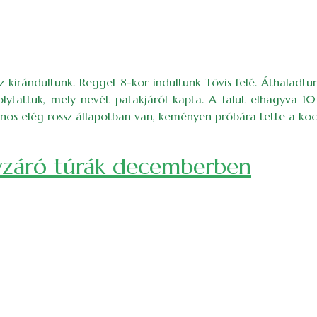
 kirándultunk. Reggel 8-kor indultunk Tövis felé. Áthaladt
folytattuk, mely nevét patakjáról kapta. A falut elhagyva 
ajnos elég rossz állapotban van, keményen próbára tette a k
 évzáró túrák decemberben