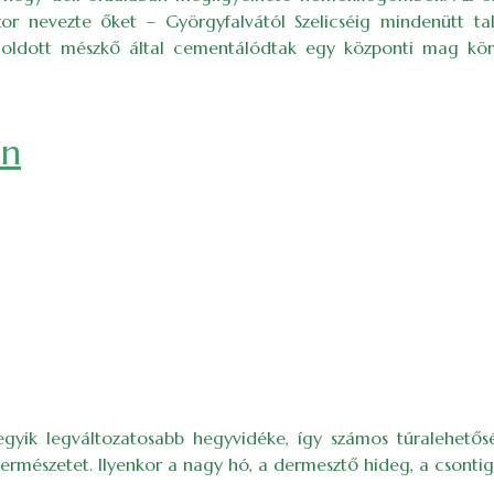
or nevezte őket – Györgyfalvától Szelicséig mindenütt 
 oldott mészkő által cementálódtak egy központi mag kö
ón
egyik legváltozatosabb hegyvidéke, így számos túralehetős
természetet. Ilyenkor a nagy hó, a dermesztő hideg, a csontig h