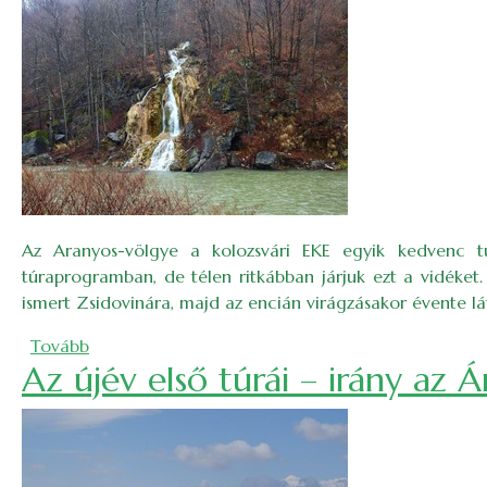
Az Aranyos-völgye a kolozsvári EKE egyik kedvenc túr
túraprogramban, de télen ritkábban járjuk ezt a vidéket. 
ismert Zsidovinára, majd az encián virágzásakor évente lá
(Zsidovina – a tűz alkotása)
Tovább
Az újév első túrái – irány az 