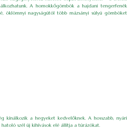
találkozhatunk. A homokkőgömbök a hajdani tengerfenék
ré, öklömnyi nagyságútól több mázsányi súlyú gömböket
ég kínálkozik a hegyeket kedvelőknek. A hosszabb, nyári
atoló szél új kihívások elé állítja a túrázókat.