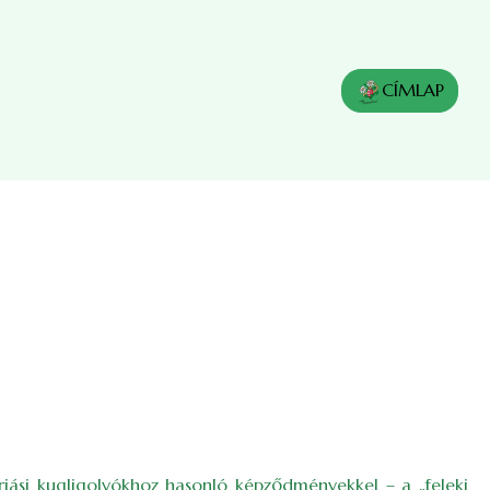
CÍMLAP
iási kugligolyókhoz hasonló képződményekkel – a „feleki