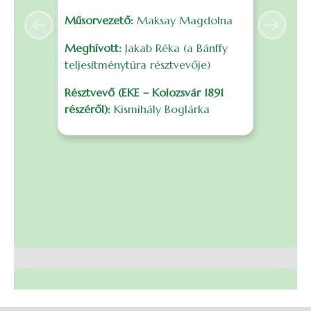
é
Műsorvezető:
Maksay Magdolna
s
Previous
Next
F
Meghívott:
Jakab Réka (a Bánffy
f
teljesítménytúra résztvevője)
m
Résztvevő (EKE – Kolozsvár 1891
r
részéről):
Kismihály Boglárka
B
I
0
S