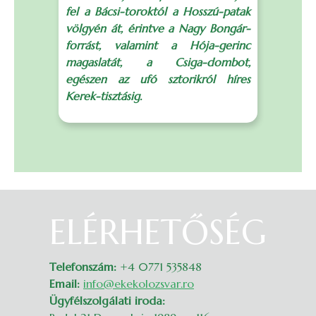
fel a Bácsi-toroktól a Hosszú-patak
a
völgyén át, érintve a Nagy Bongár-
B
forrást, valamint a Hója-gerinc
C
magaslatát, a Csiga-dombot,
e
egészen az ufó sztorikról híres
Kerek-tisztásig.
p
ELÉRHETŐSÉG
Belépés
Telefonszám:
+4 0771 535848
Email:
info@ekekolozsvar.ro
Ügyfélszolgálati iroda: