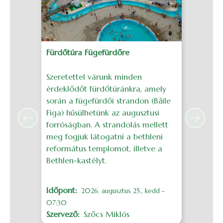
Fürdőtúra Fügefürdőre
J
Szeretettel várunk minden
S
érdeklődőt fürdőtúránkra, amely
é
során a fügefürdői strandon (Băile
g
Figa) hűsülhetünk az augusztusi
a
Previous
Next
forróságban. A strandolás mellett
H
meg fogjuk látogatni a bethleni
református templomot, illetve a
I
Bethlen-kastélyt.
S
Időpont
M
2026. augusztus 25., kedd -
07:30
Szervező
Szőcs Miklós