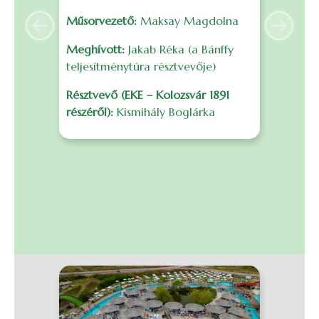
é
Műsorvezető:
Maksay Magdolna
s
Previous
Next
F
Meghívott:
Jakab Réka (a Bánffy
f
teljesítménytúra résztvevője)
m
Résztvevő (EKE – Kolozsvár 1891
r
részéről):
Kismihály Boglárka
B
I
0
S