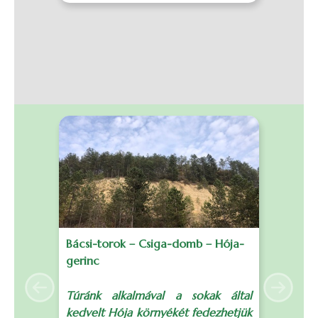
Bácsi-torok – Csiga-domb – Hója-
B
gerinc
S
Previous
Next
Túránk alkalmával a sokak által
T
kedvelt Hója környékét fedezhetjük
t