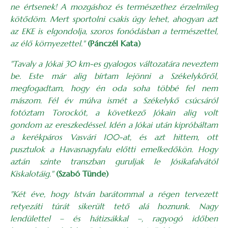
ne értsenek! A mozgáshoz és természethez érzelmileg
kötődöm. Mert sportolni csakis úgy lehet, ahogyan azt
az EKE is elgondolja, szoros fonódásban a természettel,
az élő környezettel."
(Pánczél Kata)
"Tavaly a Jókai 30 km-es gyalogos változatára neveztem
be. Este már alig bírtam lejönni a Székelykőről,
megfogadtam, hogy én oda soha többé fel nem
mászom. Fél év múlva ismét a Székelykő csúcsáról
fotóztam Torockót, a következő Jókain alig volt
gondom az ereszkedéssel. Idén a Jókai után kipróbáltam
a kerékpáros Vasvári 100-at, és azt hittem, ott
pusztulok a Havasnagyfalu előtti emelkedőkön. Hogy
aztán szinte transzban guruljak le Jósikafalvától
Kiskalotáig."
(Szabó Tünde)
"Két éve, hogy István barátommal a régen tervezett
retyezáti túrát sikerült tető alá hoznunk. Nagy
lendülettel – és hátizsákkal –, ragyogó időben