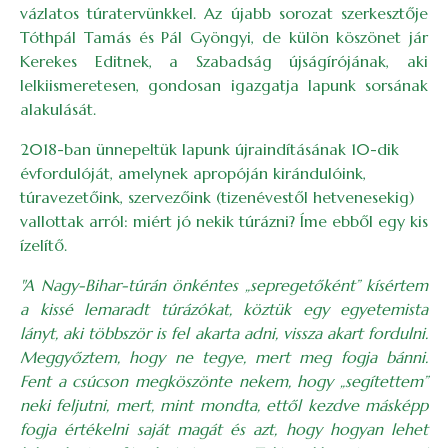
vázlatos túratervünkkel. Az újabb sorozat szerkesztője
Tóthpál Tamás és Pál Gyöngyi, de külön köszönet jár
Kerekes Editnek, a Szabadság újságírójának, aki
lelkiismeretesen, gondosan igazgatja lapunk sorsának
alakulását.
2018-ban ünnepeltük lapunk újraindításának 10-dik
évfordulóját, amelynek apropóján kirándulóink,
túravezetőink, szervezőink (tizenévestől hetvenesekig)
vallottak arról: miért jó nekik túrázni? Íme ebből egy kis
ízelítő.
"A Nagy-Bihar-túrán önkéntes „sepregetőként” kísértem
a kissé lemaradt túrázókat, köztük egy egyetemista
lányt, aki többször is fel akarta adni, vissza akart fordulni.
Meggyőztem, hogy ne tegye, mert meg fogja bánni.
Fent a csúcson megköszönte nekem, hogy „segítettem”
neki feljutni, mert, mint mondta, ettől kezdve másképp
fogja értékelni saját magát és azt, hogy hogyan lehet