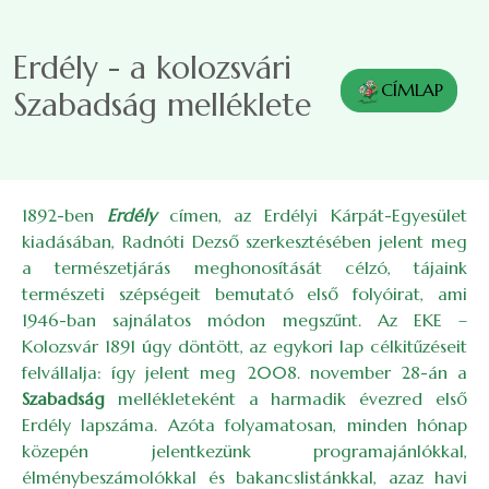
Ugrás a tartalomra
Erdély - a kolozsvári
CÍMLAP
Szabadság melléklete
1892-ben
Erdély
címen, az Erdélyi Kárpát-Egyesület
kiadásában, Radnóti Dezső szerkesztésében jelent meg
a természetjárás meghonosítását célzó, tájaink
természeti szépségeit bemutató első folyóirat, ami
1946-ban sajnálatos módon megszűnt. Az EKE –
Kolozsvár 1891 úgy döntött, az egykori lap célkitűzéseit
felvállalja: így jelent meg 2008. november 28-án a
Szabadság
mellékleteként a harmadik évezred első
Erdély lapszáma. Azóta folyamatosan, minden hónap
közepén jelentkezünk programajánlókkal,
élménybeszámolókkal és bakancslistánkkal, azaz havi