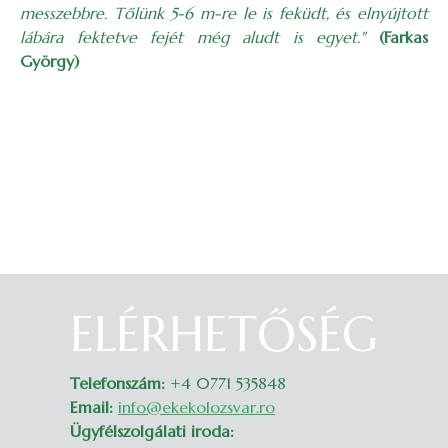
messzebbre. Tőlünk 5-6 m-re le is feküdt, és elnyújtott
lábára fektetve fejét még aludt is egyet."
(Farkas
György)
ELÉRHETŐSÉG
Belépés
Telefonszám:
+4 0771 535848
Email:
info@ekekolozsvar.ro
Ügyfélszolgálati iroda: