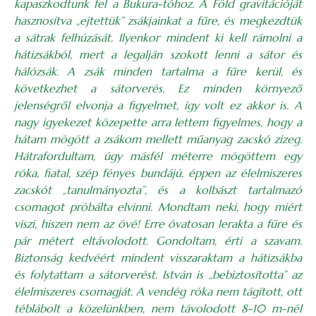
kapaszkodtunk fel a Bukura-tóhoz. A Föld gravitációját
hasznosítva „ejtettük” zsákjainkat a fűre, és megkezdtük
a sátrak felhúzását. Ilyenkor mindent ki kell rámolni a
hátizsákból, mert a legalján szokott lenni a sátor és
hálózsák. A zsák minden tartalma a fűre kerül, és
következhet a sátorverés. Ez minden környező
jelenségről elvonja a figyelmet, így volt ez akkor is. A
nagy igyekezet közepette arra lettem figyelmes, hogy a
hátam mögött a zsákom mellett műanyag zacskó zizeg.
Hátrafordultam, úgy másfél méterre mögöttem egy
róka, fiatal, szép fényes bundájú, éppen az élelmiszeres
zacskót „tanulmányozta”, és a kolbászt tartalmazó
csomagot próbálta elvinni. Mondtam neki, hogy miért
viszi, hiszen nem az övé! Erre óvatosan lerakta a fűre és
pár métert eltávolodott. Gondoltam, érti a szavam.
Biztonság kedvéért mindent visszaraktam a hátizsákba
és folytattam a sátorverést. István is „bebiztosította” az
élelmiszeres csomagját. A vendég róka nem tágított, ott
téblábolt a közelünkben, nem távolodott 8-10 m-nél