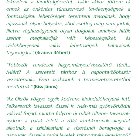
leküzdeni a fáradtságérzetet. Talán akkor jöttem rá
ennek az önkéntes túraszervező tevékenységnek a
fontosságára: lehetőséget teremteni másoknak, hogy
eljussanak olyan helyekre, ahol esetleg még nem jártak,
illetve véghezvigyenek olyan dolgokat, amelyek hitük
szerint meghaladják vélt képességeiket, és
rádöbbenjenek valós lehetőségeik határainak
tágasságára."
(Branea Róbert)
"Többször rendezek hagyományos/visszatérő túrát...
Miért? A szeretett társhoz is naponta/többször
visszatérünk... Ezen szokásunk a természetszeretetből
merítettük."
(Kiss János)
"Az ­Ökrök völgye egyik kedvenc kirándulóhelyünk lett.
Felkeressük tavasszal, ősszel is. Más-más gyönyörködni
valóval fogad, mintha folyton új ruhát öltene: tavasszal-
nyáron a patak felett a zöld lombkoronák alagutat
alkotnak, a sziklakatlant a vízesésnél beragyogja a
napsugár, ősszel a tarka levelek színpompája lenyűgöző."