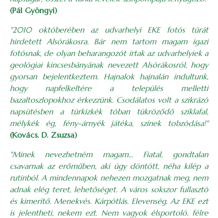
(Pál Gyöngyi)
"2010 októberében az udvarhelyi EKE fotós túrát
hirdetett Alsórákosra. Bár nem tartom magam igazi
fotósnak, de olyan beharangozót írtak az udvarhelyiek a
geológiai kincsesbányának nevezett Alsórákosról, hogy
gyorsan bejelentkeztem. Hajnalok hajnalán indultunk,
hogy napfelkeltére a település melletti
bazaltoszlopokhoz érkezzünk. Csodálatos volt a szikrázó
napsütésben a türkizkék tóban tükröződő sziklafal,
mélykék ég, fény-árnyék játéka, színek tobzódása!"
(Kovács. D. Zsuzsa)
"Minek nevezhetném magam... Fiatal, gondtalan
csavarnak az erőműben, aki úgy döntött, néha kilép a
rutinból. A mindennapok nehezen mozgatnak meg, nem
adnak elég teret, lehetőséget. A város sokszor fullasztó
és kimerítő. Menekvés. Kárpótlás. Elevenség. Az EKE ezt
is jelentheti, nekem ezt. Nem vagyok élsportoló, félre