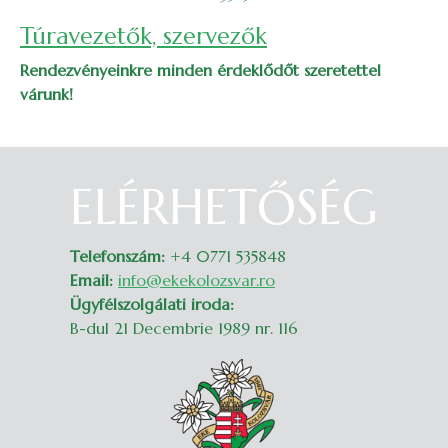
Túravezetők, szervezők
Rendezvényeinkre minden érdeklődőt szeretettel
várunk!
ELÉRHETŐSÉG
Belépés
Telefonszám:
+4 0771 535848
Email:
info@ekekolozsvar.ro
Ügyfélszolgálati iroda:
B-dul 21 Decembrie 1989 nr. 116