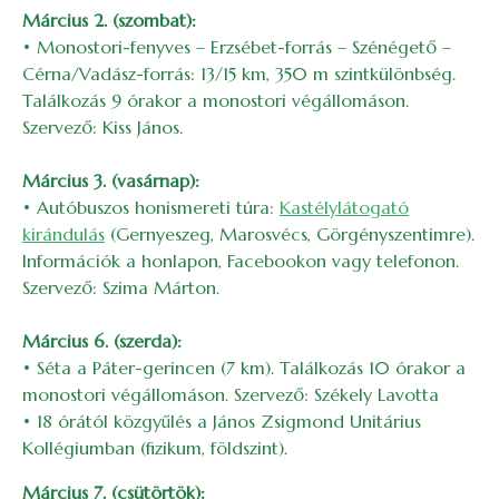
Március 2. (szombat):
• Monostori-fenyves – Erzsébet-forrás – Szénégető –
Cérna/Vadász-forrás: 13/15 km, 350 m szintkülönbség.
Találkozás 9 órakor a monostori végállomáson.
Szervező: Kiss János.
Március 3. (vasárnap):
• Autóbuszos honismereti túra:
Kastélylátogató
kirándulás
(Gernyeszeg, Marosvécs, Görgényszentimre).
Információk a honlapon, Facebookon vagy telefonon.
Szervező: Szima Márton.
Március 6. (szerda):
• Séta a Páter-gerincen (7 km). Találkozás 10 órakor a
monostori végállomáson. Szervező: Székely Lavotta
• 18 órától közgyűlés a János Zsigmond Unitárius
Kollégiumban (fizikum, földszint).
Március 7. (csütörtök):