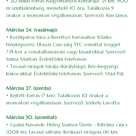
• 20 bükki forrás hagyományos körtúrája: 25 km, 900
m szintkülönbség, menetidő 10 óra. Találkozás 9
órakor a monostori végállomáson. Szervező: Kiss János.
Március 24. (vasárnap):
• Kerékpáros túra a Berettyó forrásához (tőzike
fényképezés). Utazás Csucsáig TFC vonattal (reggel
7.15-kor a vonatállomáson) vagy kisautókkal. Szervező:
Szima Márton. Érdeklődni telefonon.
• Tavaszi virágok túrája (Királyhágó, Réz-hegység),
kiskocsikkal. Érdeklődni telefonon. Szervező: Vlád Pál.
Március 27. (szerda):
• Rejtett-forrás (7 km). Találkozás 10 órakor a
monostori végállomáson. Szervező: Székely Lavotta.
Március 30. (szombat):
• Gyalui-havasok: Hideg Szamos Üzem – Bătrâna csúcs
(1208 m); tavaszi sáfrány (krókusz) virágzás (16 km,