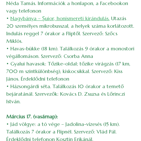
Néda Tamás. Információk a honlapon, a Facebookon
vagy telefonon
•
Nagybánya – Șuior, honismereti kirándulás.
Utazás
20 személyes mikrobusszal, a helyek száma korlátozott.
Indulás reggel 7 órakor a Fliptől. Szervező: Szőcs
Miklós.
• Havas-bükke (18 km). Találkozás 9 órakor a monostori
végállomáson. Szervező: Csorba Anna
• Gyalui havasok: Tőzike-oldal; tőzike virágzás (17 km,
700 m szintkülönbség), kiskocsikkal. Szervező: Kiss
János. Érdeklődni telefonon
• Házsongárdi séta. Találkozás 10 órakor a temető
bejáratánál. Szervezők: Kovács D. Zsuzsa és Lőrinczi
István.
Március 17. (vasárnap):
• Jád völgye: a tó vége – Jadolina-vízesés (15 km).
Találkozás 7 órakor a Flipnél. Szervező: Vlád Pál.
Érdeklődni telefonon Kosztin Erikánál.