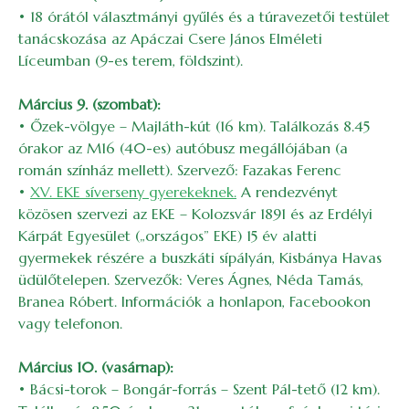
• 18 órától választmányi gyűlés és a túravezetői testület
tanácskozása az Apáczai Csere János Elméleti
Líceumban (9-es terem, földszint).
Március 9. (szombat):
• Őzek-völgye – Majláth-kút (16 km). Találkozás 8.45
órakor az M16 (40-es) autóbusz megállójában (a
román színház mellett). Szervező: Fazakas Ferenc
•
XV. EKE síverseny gyerekeknek.
A rendezvényt
közösen szervezi az EKE – Kolozsvár 1891 és az Erdélyi
Kárpát Egyesület („országos” EKE) 15 év alatti
gyermekek részére a buszkáti sípályán, Kisbánya Havas
üdülőtelepen. Szervezők: Veres Ágnes, Néda Tamás,
Branea Róbert. Információk a honlapon, Facebookon
vagy telefonon.
Március 10. (vasárnap):
• Bácsi-torok – Bongár-forrás – Szent Pál-tető (12 km).