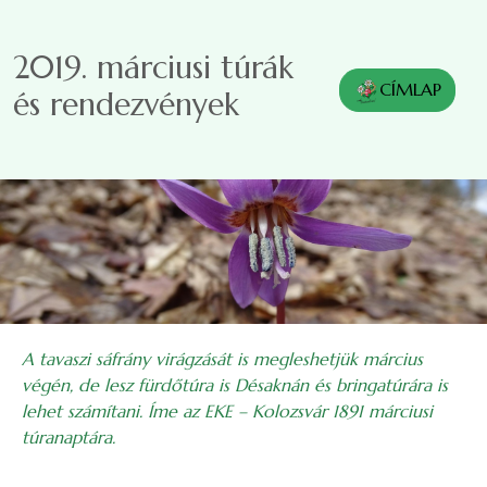
Ugrás a tartalomra
2019. márciusi túrák
CÍMLAP
és rendezvények
A tavaszi sáfrány virágzását is megleshetjük március
végén, de lesz fürdőtúra is Désaknán és bringatúrára is
lehet számítani. Íme az EKE – Kolozsvár 1891 márciusi
túranaptára.