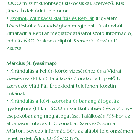
1000 m szintkülönbség) kiskocsikkal. Szervező: Kiss
János. Érdeklődni telefonon
•
Szolnok, Munkácsi kiállítás és RepTár
(Figyelem!
Tévedésből a Szabadságban megjelent túratervből
kimaradt a RepTár meglátogatásáról szóló információ).
Indulás 6.30 órakor a Fliptől. Szervező: Kovács D.
Zsuzsa.
Március 31. (vasárnap):
• Kirándulás a Fehér-Körös vízeséséhez és a Vidrai
vízeséshez (14 km) Találkozás 7 órakor a Flip előtt.
Szervező: Vlád Pál. Érdeklődni telefonon Kosztin
Erikánál.
•
Kirándulás a Révi-szorosba és barlanglátogatás:
gyalogtúra (14 km, 600 m szintkülönbség) és a Zichy-
cseppkőbarlang meglátogatása. Találkozás 7:15-kor az
állomáson, utazás TFC vonattal. Szervező: Szima
Márton. Bővebb információért az alábbi telefonszámon
lehet érdeklődni: 0766-703575.