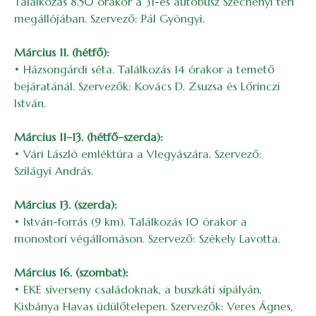
Találkozás 8.50 órakor a 31-es autóbusz Széchenyi téri
megállójában. Szervező: Pál Gyöngyi.
Március 11. (hétfő):
• Házsongárdi séta. Találkozás 14 órakor a temető
bejáratánál. Szervezők: Kovács D. Zsuzsa és Lőrinczi
István.
Március 11–13. (hétfő–szerda):
• Vári László emléktúra a Vlegyászára. Szervező:
Szilágyi András.
Március 13. (szerda):
• István-forrás (9 km). Találkozás 10 órakor a
monostori végállomáson. Szervező: Székely Lavotta.
Március 16. (szombat):
• EKE síverseny családoknak, a buszkáti sípályán,
Kisbánya Havas üdülőtelepen. Szervezők: Veres Ágnes,