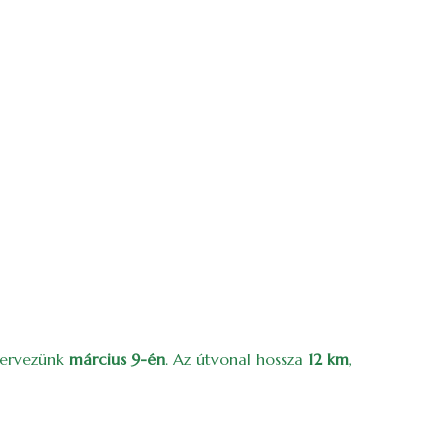
szervezünk
március 9-én
. Az útvonal hossza
12 km
,