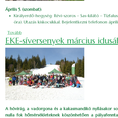
Április 5. (szombat):
Királyerdő-hegység: Révi-szoros – Sas-kilátó – Tízfa
óra). Utazás kiskocsikkal. Bejelentkezni telefonon áprili
(2025. áprilisi bakancslista)
Tovább
EKE-síversenyek március idus
A hóvirág, a vadorgona és a kakasmandikó nyílásakor soka
nulla fok hőmérsékleteknek köszönhetően a pályafennta