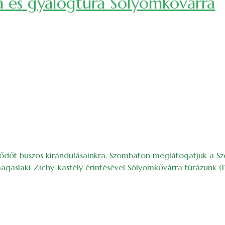
a és gyalogtúra Sólyomkővárra
ődőt buszos kirándulásainkra. Szombaton meglátogatjuk a Sze
agaslaki Zichy-kastély érintésével Sólyomkővárra túrázunk (1
lyomkővárra)