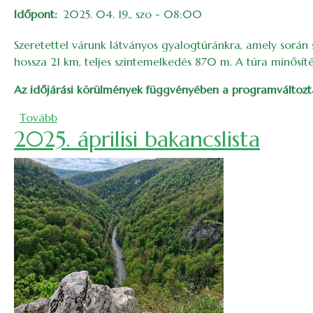
Időpont
2025. 04. 19., szo - 08:00
Szeretettel várunk látványos gyalogtúránkra, amely során 
hossza 21 km, teljes szintemelkedés 870 m. A túra minősít
Az időjárási körülmények függvényében a programváltozta
(Krókuszok kavalkádja a Sík-havason – 2025)
Tovább
2025. áprilisi bakancslista