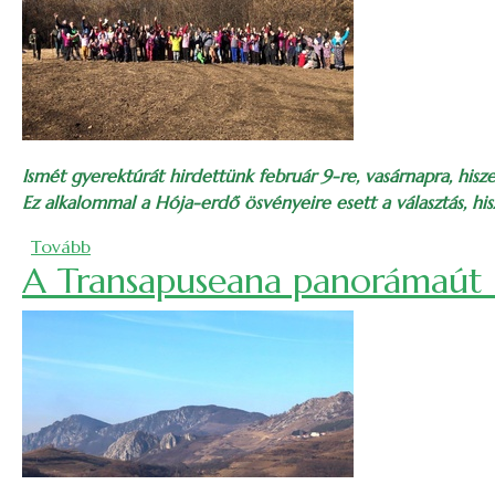
Ismét gyerektúrát hirdettünk február 9-re, vasárnapra, his
Ez alkalommal a Hója-erdő ösvényeire esett a választás, hi
(Gyerektúra megkövesedett csigákkal, angyali túr
Tovább
A Transapuseana panorámaút