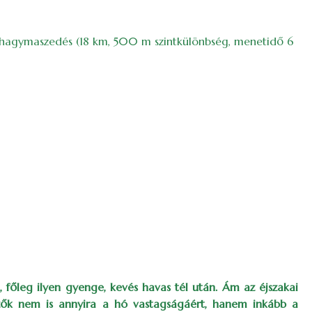
dvehagymaszedés (18 km, 500 m szintkülönbség, menetidő 6
 főleg ilyen gyenge, kevés havas tél után. Ám az éjszakai
ezők nem is annyira a hó vastagságáért, hanem inkább a