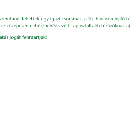
szemtanúi lehettek egy igazi csodának, a Sík-havason nyíló 
ése közepesen nehéz/nehéz, ezért tapasztaltabb túrázóknak aj
tás jogát fenntartjuk!