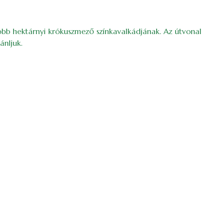
több hektárnyi krókuszmező színkavalkádjának. Az útvonal
ánljuk.