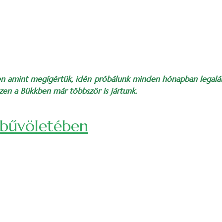
zen amint megígértük, idén próbálunk minden hónapban legalább
szen a Bükkben már többször is jártunk.
avezető-segédekkel és titokzatos meglepetéssel)
 bűvöletében