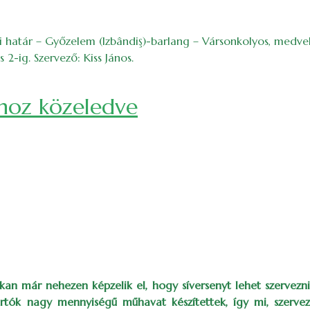
lusi határ – Győzelem (Izbândiş)-barlang – Vársonkolyos, me
s 2-ig. Szervező: Kiss János.
ához közeledve
n már nehezen képzelik el, hogy síversenyt lehet szervezni,
rtók nagy mennyiségű műhavat készítettek, így mi, szerv