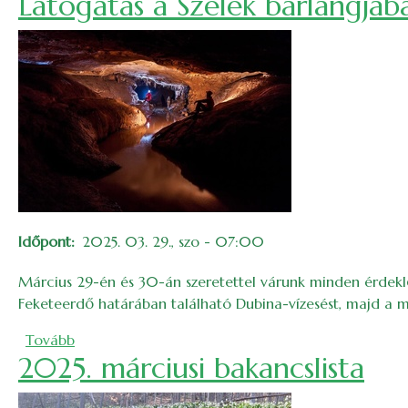
Látogatás a Szelek barlangjáb
Időpont
2025. 03. 29., szo - 07:00
Március 29-én és 30-án szeretettel várunk minden érdekl
Feketeerdő határában található Dubina-vízesést, majd a m
(Látogatás a Szelek barlangjába és gyalogtúra Só
Tovább
2025. márciusi bakancslista