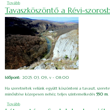
(Vlád Pál-emléktúra: tőzikék a Meszesen – 2025)
Tovább
Tavaszköszöntő a Révi-szoros
Időpont
2025. 03. 09., v - 08:00
Ha szeretnétek velünk együtt köszönteni a tavaszt, szeret
minősítése közepesen nehéz, teljes szintemelkedés
550 m
.
(Tavaszköszöntő a Révi-szorosban – 2025)
Tovább