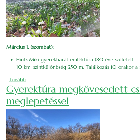
Március 1. (szombat):
Hints Miki gyerekbarát emléktúra (80 éve született – 
10 km, szintkülönbség 250 m. Találkozás 10 órakor a 
(2025. márciusi bakancslista)
Tovább
Gyerektúra megkövesedett csig
meglepetéssel