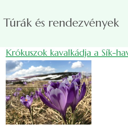
Ugrás a tartalomra
Túrák és rendezvények
Krókuszok kavalkádja a Sík-h