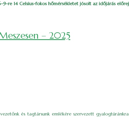
-re 14 Celsius-fokos hőmérsékletet jósolt az időjárás előrej
a Meszesen – 2025
úravezetőnk és tagtársunk emlékére szervezett gyalogtúránk