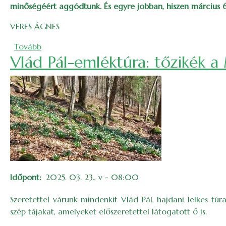
minőségéért aggódtunk. És egyre jobban, hiszen március 6–9
VERES ÁGNES
(EKE-síversenyek március idusához közeledve)
Tovább
Vlád Pál-emléktúra: tőzikék 
Időpont
2025. 03. 23., v - 08:00
Szeretettel várunk mindenkit Vlád Pál, hajdani lelkes t
szép tájakat, amelyeket előszeretettel látogatott ő is.