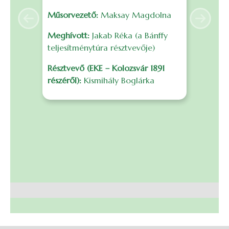
é
Műsorvezető:
Maksay Magdolna
s
Anterior
Următo
F
Meghívott:
Jakab Réka (a Bánffy
f
teljesítménytúra résztvevője)
m
Résztvevő (EKE – Kolozsvár 1891
r
részéről):
Kismihály Boglárka
B
I
0
S