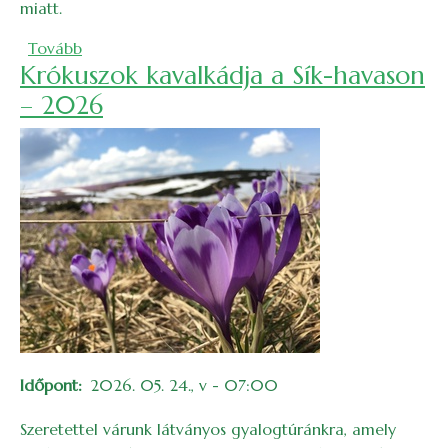
miatt.
(Gyalogtúra a Szolcsvai-búvópatakhoz)
Tovább
Krókuszok kavalkádja a Sík-havason
– 2026
Időpont
2026. 05. 24., v - 07:00
Szeretettel várunk látványos gyalogtúránkra, amely