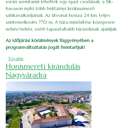
során szemtanúi lehettek egy igazi csodának, a Sík-
havason nyíló több hektárnyi krókuszmező
színkavalkádjának. Az útvonal hossza 24 km, teljes
szintemelkedés 770 m. A túra minősítése közepesen
nehéz/nehéz, ezért tapasztaltabb túrázóknak ajánljuk.
Az időjárási körülmények függvényében a
programváltoztatás jogát fenntartjuk!
(Krókuszok kavalkádja a Sík-havason – 2026)
Tovább
Honismereti kirándulás
Nagyváradra