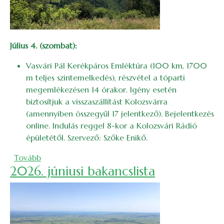
Július 4. (szombat):
Vasvári Pál Kerékpáros Emléktúra (100 km, 1700
m teljes szintemelkedés), részvétel a tóparti
megemlékezésen 14 órakor. Igény esetén
biztosítjuk a visszaszállítást Kolozsvárra
(amennyiben összegyűl 17 jelentkező). Bejelentkezés
online. Indulás reggel 8-kor a Kolozsvári Rádió
épületétől. Szervező: Szőke Enikő.
(2026. júliusi bakancslista)
Tovább
2026. júniusi bakancslista