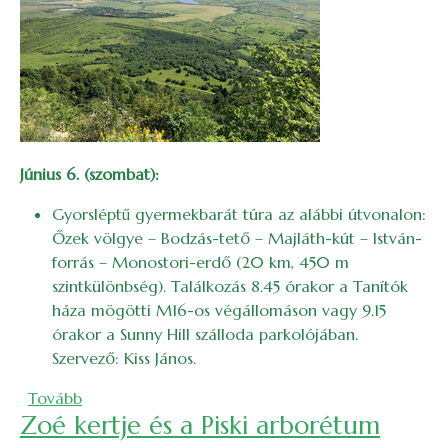
Június 6. (szombat):
Gyorsléptű gyermekbarát túra az alábbi útvonalon:
Őzek völgye – Bodzás-tető – Majláth-kút – István-
forrás – Monostori-erdő (20 km, 450 m
szintkülönbség). Találkozás 8.45 órakor a Tanítók
háza mögötti M16-os végállomáson vagy 9.15
órakor a Sunny Hill szálloda parkolójában.
Szervező: Kiss János.
(2026. júniusi bakancslista)
Tovább
Zoé kertje és a Piski arborétum