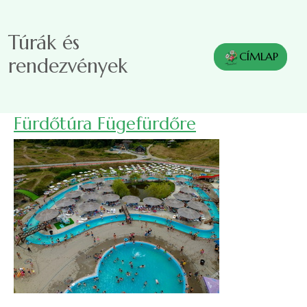
Ugrás a tartalomra
Túrák és
CÍMLAP
rendezvények
Fürdőtúra Fügefürdőre