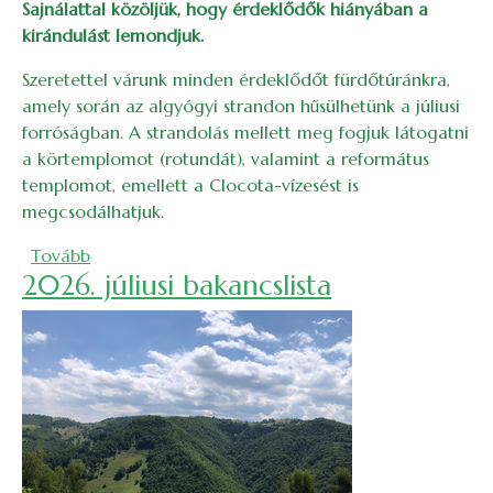
Sajnálattal közöljük, hogy érdeklődők hiányában a
kirándulást lemondjuk.
Szeretettel várunk minden érdeklődőt fürdőtúránkra,
amely során az algyógyi strandon hűsülhetünk a júliusi
forróságban. A strandolás mellett meg fogjuk látogatni
a körtemplomot (rotundát), valamint a református
templomot, emellett a Clocota-vízesést is
megcsodálhatjuk.
(Fürdőtúra Algyógyra)
Tovább
2026. júliusi bakancslista