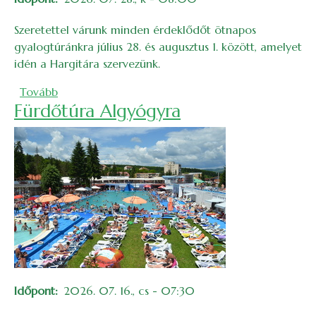
Szeretettel várunk minden érdeklődőt ötnapos
gyalogtúránkra július 28. és augusztus 1. között, amelyet
idén a Hargitára szervezünk.
(Július végi csillagtúrák a Hargitán)
Tovább
Fürdőtúra Algyógyra
Időpont
2026. 07. 16., cs - 07:30