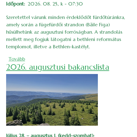
Időpont
2026. 08. 25., k - 07:30
Szeretettel várunk minden érdeklődőt fürdőtúránkra,
amely során a fügefürdői strandon (Băile Figa)
hűsülhetünk az augusztusi forróságban. A strandolás
mellett meg fogjuk látogatni a bethleni református
templomot, illetve a Bethlen-kastélyt.
(Fürdőtúra Fügefürdőre)
Tovább
2026. augusztusi bakancslista
Július 28. – augusztus 1. (kedd–szombat):