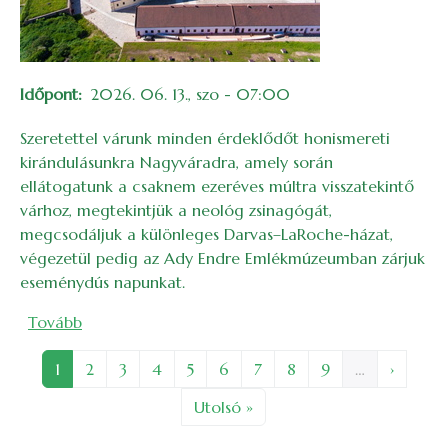
Időpont
2026. 06. 13., szo - 07:00
Szeretettel várunk minden érdeklődőt honismereti
kirándulásunkra Nagyváradra, amely során
ellátogatunk a csaknem ezeréves múltra visszatekintő
várhoz, megtekintjük a neológ zsinagógát,
megcsodáljuk a különleges Darvas–LaRoche-házat,
végezetül pedig az Ady Endre Emlékmúzeumban zárjuk
eseménydús napunkat.
(Honismereti kirándulás Nagyváradra)
Tovább
Oldalszámozás
Oldal
Oldal
Oldal
Oldal
Oldal
Oldal
Oldal
Oldal
Oldal
Követke
1
2
3
4
5
6
7
8
9
…
›
Utolsó oldal
Utolsó »