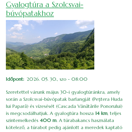
Gyalogtúra a Szolcsvai-
búvópatakhoz
Időpont
2026. 05. 30., szo - 08:00
Szeretettel várunk május 30-i gyalogtúránkra, amely
során a Szolcsvai-búvópatak barlangját (Peștera Huda
lui Papară) és vízesését (Cascada Vânătările Ponorului)
is megcsodálhatjuk. A gyalogtúra hossza
14 km
, teljes
szintemelkedés
400 m
. A túrabakancs használata
kötelező, a túrabot pedig ajánlott a meredek kaptató