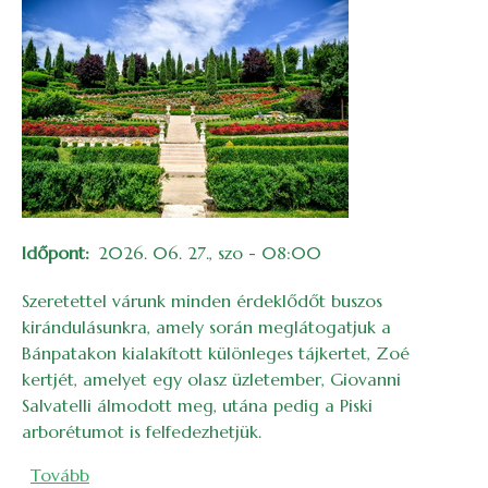
Időpont
2026. 06. 27., szo - 08:00
Szeretettel várunk minden érdeklődőt buszos
kirándulásunkra, amely során meglátogatjuk a
Bánpatakon kialakított különleges tájkertet, Zoé
kertjét, amelyet egy olasz üzletember, Giovanni
Salvatelli álmodott meg, utána pedig a Piski
arborétumot is felfedezhetjük.
(Zoé kertje és a Piski arborétum)
Tovább