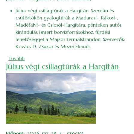
Július végi csillagtúrák a Hargitán. Szerdán és
csütörtökön gyalogtúrák a Madarasi-, Rákosi-,
Madéfalvi- és Csicsói-Hargitára, pénteken autós
kirándulás ismert borvízforrásokhoz, fürdési
lehetőséggel a Majzos termálstrandon. Szervezők:
Kovács D. Zsuzsa és Mezei Elemér.
(2026. augusztusi bakancslista)
Tovább
Július végi csillagtúrák a Hargitán
Időpont
2026. 07. 28., k - 08:00