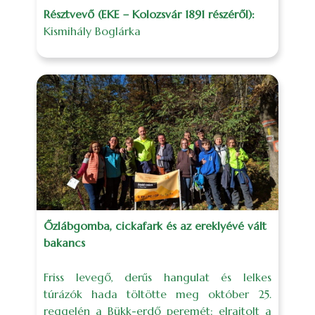
Résztvevő (EKE – Kolozsvár 1891 részéről):
Kismihály Boglárka
Őzlábgomba, cickafark és az ereklyévé vált
bakancs
Friss levegő, derűs hangulat és lelkes
túrázók hada töltötte meg október 25.
reggelén a Bükk-erdő peremét: elrajtolt a