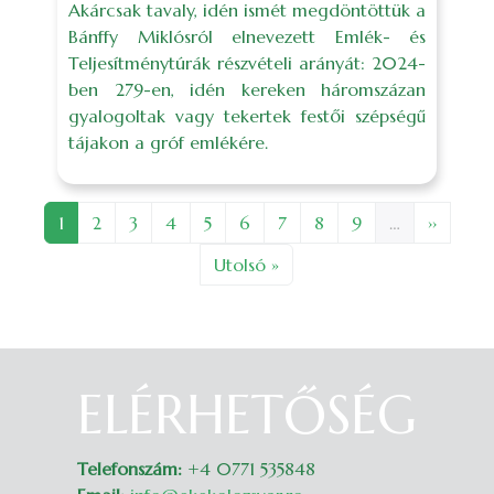
Akárcsak tavaly, idén ismét megdöntöttük a
Bánffy Miklósról elnevezett Emlék- és
Teljesítménytúrák részvételi arányát: 2024-
ben 279-en, idén kereken háromszázan
gyalogoltak vagy tekertek festői szépségű
tájakon a gróf emlékére.
Pagination
Page
Page
Page
Page
Page
Page
Page
Page
Page
Next pa
1
2
3
4
5
6
7
8
9
…
››
Last page
Utolsó »
ELÉRHETŐSÉG
Belépés
Telefonszám:
+4 0771 535848