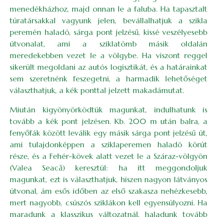
menedékházhoz, majd onnan le a faluba. Ha tapasztalt
túratársakkal vagyunk jelen, bevállalhatjuk a szikla
peremén haladó, sárga pont jelzésű, kissé veszélyesebb
útvonalat, ami a sziklatömb másik oldalán
meredekebben vezet le a völgybe. Ha viszont reggel
sikerült megoldani az autós logisztikát, és a határainkat
sem szeretnénk feszegetni, a harmadik lehetőséget
választhatjuk, a kék ponttal jelzett makadámutat.
Miután kigyönyörködtük magunkat, indulhatunk is
tovább a kék pont jelzésen. Kb. 200 m után balra, a
fenyőfák között leválik egy másik sárga pont jelzésű út,
ami tulajdonképpen a sziklaperemen haladó körút
része, és a Fehér-kövek alatt vezet le a Száraz-völgyön
(Valea Seacă) keresztül: ha itt meggondoljuk
magunkat, ezt is választhatjuk, hiszen nagyon látványos
útvonal, ám esős időben az első szakasza nehézkesebb,
mert nagyobb, csúszós sziklákon kell egyensúlyozni. Ha
maradunk a klasszikus változatnál, haladunk tovább