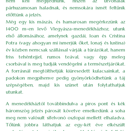
nem kell megijednünk, hiszen az útvonalak
párhuzamosan haladnak, és nemsokára ismét feltűnik
előttünk a jelzés.
Még egy kis mászás, és hamarosan megérkezünk az
1400 m-en levő Vlegyásza-menedékházhoz, utunk
első állomásához, amelynek gazdái, Ioan és Cristina
Potra (vagy ahogyan mi ismerjük őket, Ionaș és Iustina)
év közben nemcsak szállással várják a túrázókat, hanem
friss tehéntejjel, rumos teával, vagy épp meleg
csorbával is meg tudják vendégelni a természetjárókat.
A forrásnál megtölthetjük kiüresedett kulacsainkat, a
padokon megpihenve pedig gyönyörködhetünk a táj
szépségében, majd kis szünet után folytathatjuk
utunkat.
A menedékháztól továbbindulva a piros pont és kék
háromszög jelzés párosát követve emelkedünk a soha
meg nem valósult sífelvonó oszlopai mellett elhaladva.
Tőlünk jobbra láthatjuk az egy-két éve elkészült