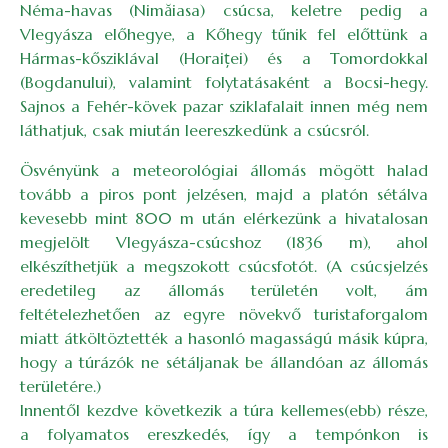
Néma-havas (Nimăiasa) csúcsa, keletre pedig a
Vlegyásza előhegye, a Kőhegy tűnik fel előttünk a
Hármas-kősziklával (Horaiței) és a Tomordokkal
(Bogdanului), valamint folytatásaként a Bocsi-hegy.
Sajnos a Fehér-kövek pazar sziklafalait innen még nem
láthatjuk, csak miután leereszkedünk a csúcsról.
Ösvényünk a meteorológiai állomás mögött halad
tovább a piros pont jelzésen, majd a platón sétálva
kevesebb mint 800 m után elérkezünk a hivatalosan
megjelölt Vlegyásza-csúcshoz (1836 m), ahol
elkészíthetjük a megszokott csúcsfotót. (A csúcsjelzés
eredetileg az állomás területén volt, ám
feltételezhetően az egyre növekvő turistaforgalom
miatt átköltöztették a hasonló magasságú másik kúpra,
hogy a túrázók ne sétáljanak be állandóan az állomás
területére.)
Innentől kezdve következik a túra kellemes(ebb) része,
a folyamatos ereszkedés, így a tempónkon is