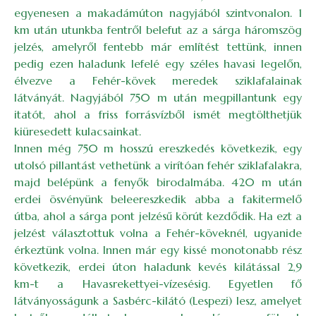
egyenesen a makadámúton nagyjából szintvonalon. 1
km után utunkba fentről belefut az a sárga háromszög
jelzés, amelyről fentebb már említést tettünk, innen
pedig ezen haladunk lefelé egy széles havasi legelőn,
élvezve a Fehér-kövek meredek sziklafalainak
látványát. Nagyjából 750 m után megpillantunk egy
itatót, ahol a friss forrásvízből ismét megtölthetjük
kiüresedett kulacsainkat.
Innen még 750 m hosszú ereszkedés következik, egy
utolsó pillantást vethetünk a virítóan fehér sziklafalakra,
majd belépünk a fenyők birodalmába. 420 m után
erdei ösvényünk beleereszkedik abba a fakitermelő
útba, ahol a sárga pont jelzésű körút kezdődik. Ha ezt a
jelzést választottuk volna a Fehér-köveknél, ugyanide
érkeztünk volna. Innen már egy kissé monotonabb rész
következik, erdei úton haladunk kevés kilátással 2,9
km-t a Havasrekettyei-vízesésig. Egyetlen fő
látványosságunk a Sasbérc-kilátó (Lespezi) lesz, amelyet