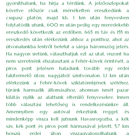
gyorsíthatunk, ha bírja a térdünk. A jelzőoszlopokat
követve először csak mérsékelten ereszkedünk a
csupasz platón, majd kb. 1 km után fenyvesben
folytatódik utunk, 600 m után pedig egy meredekebb
ereszkedő következik az erdőben. 665 m táv és 155 m
ereszkedés után elérkezünk ahhoz a ponthoz, ahol az
útvonalunkba lentről belefut a sárga háromszög jelzés.
Ha nagyon sietünk, választhatjuk ezt az utat, viszont ha
nem szeretnénk elszalasztani a Fehér-kövek érintését, a
piros pont jelzésen haladunk tovább egy erdei
fakitermelő úton, nagyjából szintvonalon. 1,1 km után
elérkezünk a Fehér-kövek sziklatömbjének széléhez,
túránk harmadik állomásához, ahonnan ismét pazar
kilátás nyílik az alattunk elterülő fenyvesekre. Innen
több választási lehetőség is rendelkezésünkre áll.
Amennyiben egy autóval érkeztünk reggel, és
mindenképp vissza kell jutnunk Havasrogozba, a kék
sáv, kék pont és piros pont hármasával jelzett, 5,7 km
hosszú erdei úton visszagyalogolhatunk a