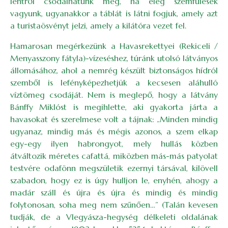
lentről csodálhatunk meg, ha elég szemfülesek
vagyunk, ugyanakkor a táblát is látni fogjuk, amely azt
a turistaösvényt jelzi, amely a kilátóra vezet fel.
Hamarosan megérkezünk a Havasrekettyei (Rekiceli /
Menyasszony fátyla)-vízeséshez, túránk utolsó látványos
állomásához, ahol a nemrég készült biztonságos hídról
szemből is lefényképezhetjük a kecsesen aláhulló
víztömeg csodáját. Nem is meglepő, hogy a látvány
Bánffy Miklóst is megihlette, aki gyakorta járta a
havasokat és szerelmese volt a tájnak: „Minden mindig
ugyanaz, mindig más és mégis azonos, a szem elkap
egy-egy ilyen habrongyot, mely hullás közben
átváltozik méretes cafattá, miközben más-más patyolat
testvére odafönn megszületik ezernyi társával, kilövell
szabadon, hogy ez is úgy hulljon le, enyhén, ahogy a
madár száll és újra és újra és mindig és mindig
folytonosan, soha meg nem szűnően…” (Talán kevesen
tudják, de a Vlegyásza-hegység délkeleti oldalának