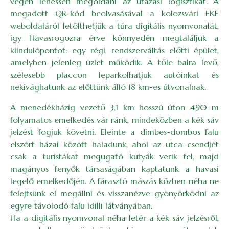
végén lehessen megoldani az utazási logisztikát. A
megadott QR-kód beolvasásával a kolozsvári EKE
weboldaláról letölthetjük a túra digitális nyomvonalát,
így Havasrogozra érve könnyedén megtaláljuk a
kiindulópontot: egy régi, rendszerváltás előtti épület,
amelyben jelenleg üzlet működik. A tőle balra levő,
szélesebb placcon leparkolhatjuk autóinkat és
nekivághatunk az előttünk álló 18 km-es útvonalnak.
A menedékházig vezető 3,1 km hosszú úton 490 m
folyamatos emelkedés vár ránk, mindeközben a kék sáv
jelzést fogjuk követni. Eleinte a dimbes-dombos falu
elszórt házai között haladunk, ahol az utca csendjét
csak a turistákat megugató kutyák verik fel, majd
magányos fenyők társaságában kaptatunk a havasi
legelő emelkedőjén. A fárasztó mászás közben néha ne
felejtsünk el megállni és visszanézve gyönyörködni az
egyre távolodó falu idilli látványában.
Ha a digitális nyomvonal néha letér a kék sáv jelzésről,