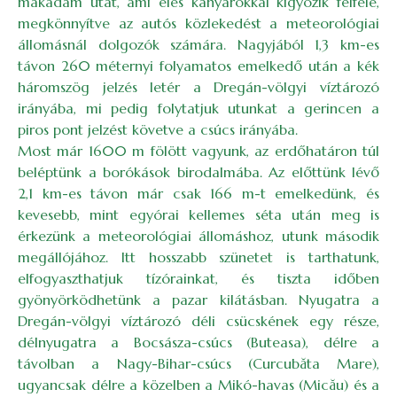
makadám utat, ami éles kanyarokkal kígyózik felfelé,
megkönnyítve az autós közlekedést a meteorológiai
állomásnál dolgozók számára. Nagyjából 1,3 km-es
távon 260 méternyi folyamatos emelkedő után a kék
háromszög jelzés letér a Dregán-völgyi víztározó
irányába, mi pedig folytatjuk utunkat a gerincen a
piros pont jelzést követve a csúcs irányába.
Most már 1600 m fölött vagyunk, az erdőhatáron túl
beléptünk a borókások birodalmába. Az előttünk lévő
2,1 km-es távon már csak 166 m-t emelkedünk, és
kevesebb, mint egyórai kellemes séta után meg is
érkezünk a meteorológiai állomáshoz, utunk második
megállójához. Itt hosszabb szünetet is tarthatunk,
elfogyaszthatjuk tízórainkat, és tiszta időben
gyönyörködhetünk a pazar kilátásban. Nyugatra a
Dregán-völgyi víztározó déli csücskének egy része,
délnyugatra a Bocsásza-csúcs (Buteasa), délre a
távolban a Nagy-Bihar-csúcs (Curcubăta Mare),
ugyancsak délre a közelben a Mikó-havas (Micău) és a