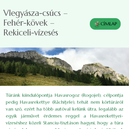
Ugrás a tartalomra
Vlegyásza-csúcs –
Fehér-kövek –
CÍMLAP
Rekiceli-vízesés
Túránk kiindulópontja Havasrogoz (Rogojel), célpontja
pedig Havasrekettye (Răchițele), tehát nem körtúráról
van szó, ezért ha több autóval kelünk útra, legalább az
egyik járművet érdemes reggel a Havasrekettyei-
vízeséshez közeli Stanciu-tisztáson hagyni, hogy a túra