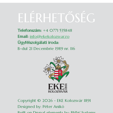
ELÉRHETŐSÉG
Belépés
Telefonszám:
+4 0771 535848
Email:
info@ekekolozsvar.ro
Ügyfélszolgálati iroda:
B-dul 21 Decembrie 1989 nr. 116
Copyright © 2026 - EKE Kolozsvár 1891
Designed by: Péter Anikó
Built on Drupal elements by: BNW Systems