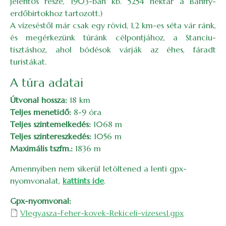
jelentős része, 1903-ban kb. 5254 hektár a Bánffy-
erdőbirtokhoz tartozott.)
A vízeséstől már csak egy rövid, 1,2 km-es séta vár ránk,
és megérkezünk túránk célpontjához, a Stanciu-
tisztáshoz, ahol bódésok várják az éhes, fáradt
turistákat.
A túra adatai
Útvonal hossza:
18 km
Teljes menetidő:
8-9 óra
Teljes szintemelkedés:
1068 m
Teljes szintereszkedés:
1056 m
Maximális tszfm.:
1836 m
Amennyiben nem sikerül letöltened a lenti gpx-
nyomvonalat,
kattints ide
.
Gpx-nyomvonal
Vlegyasza-Feher-kovek-Rekiceli-vizeses1.gpx