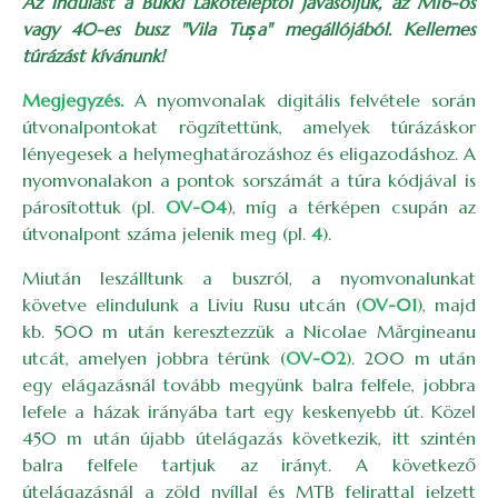
Az indulást a Bükki Lakóteleptől javasoljuk, az M16-os
vagy 40-es busz "Vila Tușa" megállójából. Kellemes
túrázást kívánunk!
Megjegyzés.
A nyomvonalak digitális felvétele során
útvonalpontokat rögzítettünk, amelyek túrázáskor
lényegesek a helymeghatározáshoz és eligazodáshoz. A
nyomvonalakon a pontok sorszámát a túra kódjával is
párosítottuk (pl.
OV-04
), míg a térképen csupán az
útvonalpont száma jelenik meg (pl.
4
).
Miután leszálltunk a buszról, a nyomvonalunkat
követve elindulunk a Liviu Rusu utcán (
OV-01
), majd
kb. 500 m után keresztezzük a Nicolae Mărgineanu
utcát, amelyen jobbra térünk (
OV-02
). 200 m után
egy elágazásnál tovább megyünk balra felfele, jobbra
lefele a házak irányába tart egy keskenyebb út. Közel
450 m után újabb útelágazás következik, itt szintén
balra felfele tartjuk az irányt. A következő
útelágazásnál a zöld nyíllal és MTB felirattal jelzett