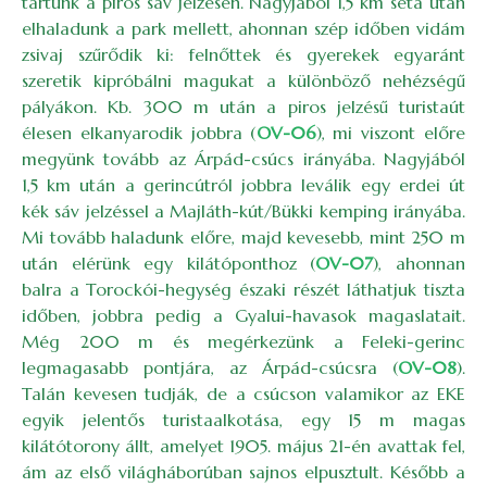
tartunk a piros sáv jelzésen. Nagyjából 1,5 km séta után
elhaladunk a park mellett, ahonnan szép időben vidám
zsivaj szűrődik ki: felnőttek és gyerekek egyaránt
szeretik kipróbálni magukat a különböző nehézségű
pályákon. Kb. 300 m után a piros jelzésű turistaút
élesen elkanyarodik jobbra (
OV-06
), mi viszont előre
megyünk tovább az Árpád-csúcs irányába. Nagyjából
1,5 km után a gerincútról jobbra leválik egy erdei út
kék sáv jelzéssel a Majláth-kút/Bükki kemping irányába.
Mi tovább haladunk előre, majd kevesebb, mint 250 m
után elérünk egy kilátóponthoz (
OV-07
), ahonnan
balra a Torockói-hegység északi részét láthatjuk tiszta
időben, jobbra pedig a Gyalui-havasok magaslatait.
Még 200 m és megérkezünk a Feleki-gerinc
legmagasabb pontjára, az Árpád-csúcsra (
OV-08
).
Talán kevesen tudják, de a csúcson valamikor az EKE
egyik jelentős turistaalkotása, egy 15 m magas
kilátótorony állt, amelyet 1905. május 21-én avattak fel,
ám az első világháborúban sajnos elpusztult. Később a