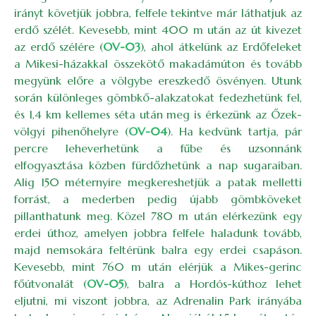
irányt követjük jobbra, felfele tekintve már láthatjuk az
erdő szélét. Kevesebb, mint 400 m után az út kivezet
az erdő szélére (
OV-03
), ahol átkelünk az Erdőfeleket
a Mikesi-házakkal összekötő makadámúton és tovább
megyünk előre a völgybe ereszkedő ösvényen. Utunk
során különleges gömbkő-alakzatokat fedezhetünk fel,
és 1,4 km kellemes séta után meg is érkezünk az Őzek-
völgyi pihenőhelyre (
OV-04
). Ha kedvünk tartja, pár
percre leheverhetünk a fűbe és uzsonnánk
elfogyasztása közben fürdőzhetünk a nap sugaraiban.
Alig 150 méternyire megkereshetjük a patak melletti
forrást, a mederben pedig újabb gömbköveket
pillanthatunk meg. Közel 780 m után elérkezünk egy
erdei úthoz, amelyen jobbra felfele haladunk tovább,
majd nemsokára feltérünk balra egy erdei csapáson.
Kevesebb, mint 760 m után elérjük a Mikes-gerinc
főútvonalát (
OV-05
), balra a Hordós-kúthoz lehet
eljutni, mi viszont jobbra, az Adrenalin Park irányába