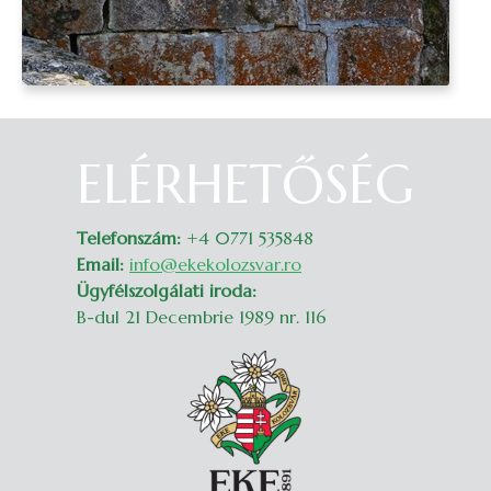
ELÉRHETŐSÉG
Belépés
Telefonszám:
+4 0771 535848
Email:
info@ekekolozsvar.ro
Ügyfélszolgálati iroda:
B-dul 21 Decembrie 1989 nr. 116