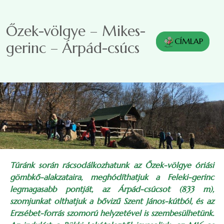
Ugrás a tartalomra
Őzek-völgye – Mikes-
CÍMLAP
gerinc – Árpád-csúcs
Túránk során rácsodálkozhatunk az Őzek-völgye óriási
gömbkő-alakzataira, meghódíthatjuk a Feleki-gerinc
legmagasabb pontját, az Árpád-csúcsot (833 m),
szomjunkat olthatjuk a bővizű Szent János-kútból, és az
Erzsébet-forrás szomorú helyzetével is szembesülhetünk.