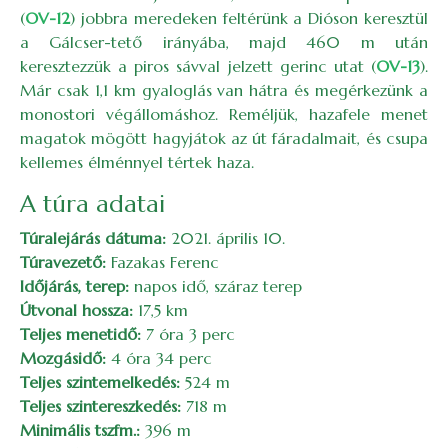
(
OV-12
) jobbra meredeken feltérünk a Dióson keresztül
a Gálcser-tető irányába, majd 460 m után
keresztezzük a piros sávval jelzett gerinc utat (
OV-13
).
Már csak 1,1 km gyaloglás van hátra és megérkezünk a
monostori végállomáshoz. Reméljük, hazafele menet
magatok mögött hagyjátok az út fáradalmait, és csupa
kellemes élménnyel tértek haza.
A túra adatai
Túralejárás dátuma:
2021. április 10.
Túravezető:
Fazakas Ferenc
Időjárás, terep:
napos idő, száraz terep
Útvonal hossza:
17,5 km
Teljes menetidő:
7 óra 3 perc
Mozgásidő:
4 óra 34 perc
Teljes szintemelkedés:
524 m
Teljes szintereszkedés:
718 m
Minimális tszfm.:
396 m