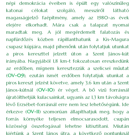
népi demokrácia éveiben is épült egy valószínűleg
katonai célokat szolgáló, messziről látható
magasságjelző faépítmény, amely az 1980-as évek
elejére elkorhadt. Mára csak a talapzat nyomai
maradtak meg. A jól megérdemelt falatozás és
napfürdőzés közben rápillanthatunk a Kis-Magura
csupasz kúpjára, majd pihenőnk után folytatjuk utunkat
a piros kereszttel jelzett úton a Szent János-kút
irányába. Nagyjából 1,8 km-t fokozatosan ereszkedünk
az erdőben, mígnem keresztezzük a szelicsei műutat
(
OV-09
), ezután ismét erdőben folytatjuk utunkat a
piros kereszt jelzést követve, amely 3,6 km után a Szent
János-kútnál (
OV-10
) ér véget. A bő vizű forrásnál
újratölthetjük kulacsainkat, ugyanis az 1,3 km távolságra
lévő Erzsébet-forrásnál erre nem lesz lehetőségünk. Ide
érkezve (
OV-11
) szomorúan állapíthatjuk meg, hogy a
forrás környéke teljesen elmocsarasodott, csupán
közösségi összefogással lehetne kitisztítani. Miután
kiértünk a Szent János útra, a következő pontunknál