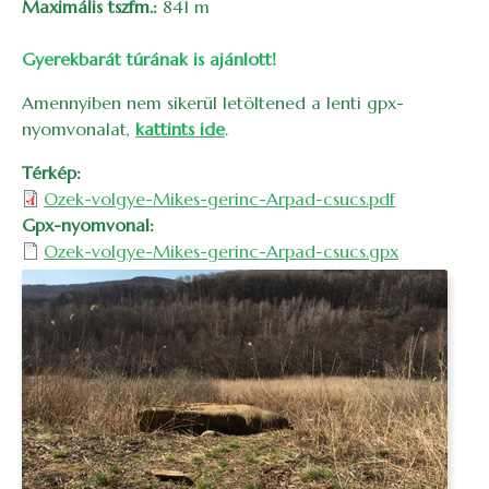
Maximális tszfm.:
841 m
Gyerekbarát túrának is ajánlott!
Amennyiben nem sikerül letöltened a lenti gpx-
nyomvonalat,
kattints ide
.
Térkép
Ozek-volgye-Mikes-gerinc-Arpad-csucs.pdf
Gpx-nyomvonal
Ozek-volgye-Mikes-gerinc-Arpad-csucs.gpx