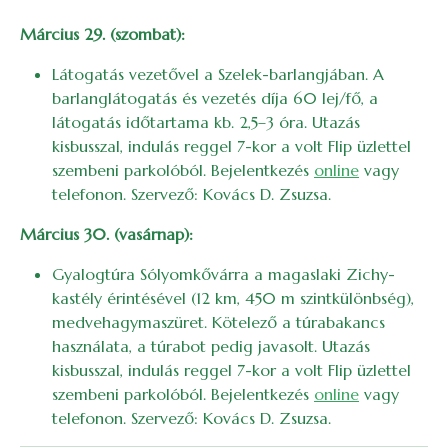
Március 29. (szombat):
Látogatás vezetővel a Szelek-barlangjában. A
barlanglátogatás és vezetés díja 60 lej/fő, a
látogatás időtartama kb. 2,5–3 óra. Utazás
kisbusszal, indulás reggel 7-kor a volt Flip üzlettel
szembeni parkolóból. Bejelentkezés
online
vagy
telefonon. Szervező: Kovács D. Zsuzsa.
Március 30. (vasárnap):
Gyalogtúra Sólyomkővárra a magaslaki Zichy-
kastély érintésével (12 km, 450 m szintkülönbség),
medvehagymaszüret. Kötelező a túrabakancs
használata, a túrabot pedig javasolt. Utazás
kisbusszal, indulás reggel 7-kor a volt Flip üzlettel
szembeni parkolóból. Bejelentkezés
online
vagy
telefonon. Szervező: Kovács D. Zsuzsa.