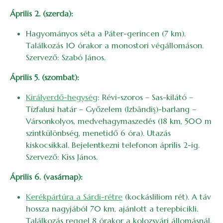
Április 2. (szerda):
Hagyományos séta a Páter-gerincen (7 km).
Találkozás 10 órakor a monostori végállomáson.
Szervező: Szabó János.
Április 5. (szombat):
Királyerdő-hegység
: Révi-szoros – Sas-kilátó –
Tízfalusi határ – Győzelem (Izbândiş)-barlang –
Vársonkolyos, medvehagymaszedés (18 km, 500 m
szintkülönbség, menetidő 6 óra). Utazás
kiskocsikkal. Bejelentkezni telefonon április 2-ig.
Szervező: Kiss János.
Április 6. (vasárnap):
Kerékpártúra a Sárdi-rétre
(kockásliliom rét). A táv
hossza nagyjából 70 km, ajánlott a terepbicikli.
Találkozás reggel 8 órakor a kolozsvári állomásnál.