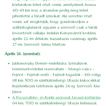
körtúrákon lehet részt venni, amelyeknek hossza
40–65 km lesz, a strandon pedig meg lehet
pihentetni a fáradt izmokat. Aki szeretne részt
venni, azt megkérjük, hogy gondoskodjon a
szállásfoglalásról, ugyanis a szervező csak a túrák
levezetését vállalja. Indulás Kolozsvárról kedden,
április 22-én délután, hazautazás vasárnap, április
27-én. Szervező: Szima Márton.
Április 26. (szombat):
Jablonovszky Elemér-emléktúra: Szénafüvek
természetvédelmi rezervátum – Morgó-csúcs –
Fejérd – Fejérdi-erdő – Fejérdi fogadók – Elő-völgy
(18 km, 500 m szintkülönbség). Utazás kiskocsikkal.
Bejelentkezni telefonon április 24-ig. Szervező: Kiss
János.
A Pocsováliste- és Ronki-szorosok tavaszi körtúrája
(14 km, 700 m szintkülönbség). Utazás kisbusszal,