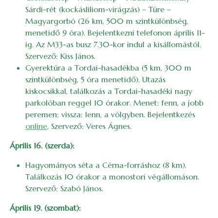
Sárdi-rét (kockásliliom-virágzás) – Türe –
Magyargorbó (26 km, 500 m szintkülönbség,
menetidő 9 óra). Bejelentkezni telefonon április 11-
ig. Az M33-as busz 7.30-kor indul a kisállomástól.
Szervező: Kiss János.
Gyerektúra a Tordai-hasadékba (5 km, 300 m
szintkülönbség, 5 óra menetidő). Utazás
kiskocsikkal, találkozás a Tordai-hasadéki nagy
parkolóban reggel 10 órakor. Menet: fenn, a jobb
peremen; vissza: lenn, a völgyben. Bejelentkezés
online
. Szervező: Veres Ágnes.
Április 16. (szerda):
Hagyományos séta a Cérna-forráshoz (8 km).
Találkozás 10 órakor a monostori végállomáson.
Szervező: Szabó János.
Április 19. (szombat):