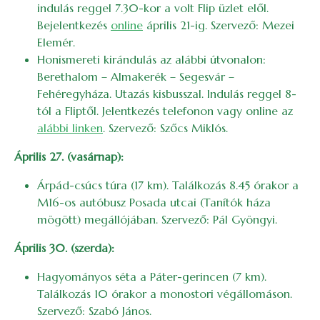
indulás reggel 7.30-kor a volt Flip üzlet elől.
Bejelentkezés
online
április 21-ig. Szervező: Mezei
Elemér.
Honismereti kirándulás az alábbi útvonalon:
Berethalom – Almakerék – Segesvár –
Fehéregyháza. Utazás kisbusszal. Indulás reggel 8-
tól a Fliptől. Jelentkezés telefonon vagy online az
alábbi linken
. Szervező: Szőcs Miklós.
Április 27. (vasárnap):
Árpád-csúcs túra (17 km). Találkozás 8.45 órakor a
M16-os autóbusz Posada utcai (Tanítók háza
mögött) megállójában. Szervező: Pál Gyöngyi.
Április 30. (szerda):
Hagyományos séta a Páter-gerincen (7 km).
Találkozás 10 órakor a monostori végállomáson.
Szervező: Szabó János.