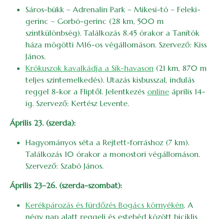
Sáros-bükk – Adrenalin Park – Mikesi-tó – Feleki-
gerinc – Gorbó-gerinc (28 km, 500 m
szintkülönbség). Találkozás 8.45 órakor a Tanítók
háza mögötti M16-os végállomáson. Szervező: Kiss
János.
Krókuszok kavalkádja a Sík-havason
(21 km, 870 m
teljes szintemelkedés). Utazás kisbusszal, indulás
reggel 8-kor a Fliptől. Jelentkezés
online
április 14-
ig. Szervező: Kertész Levente.
Április 23. (szerda):
Hagyományos séta a Rejtett-forráshoz (7 km).
Találkozás 10 órakor a monostori végállomáson.
Szervező: Szabó János.
Április 23–26. (szerda-szombat):
Kerékpározás és fürdőzés Bogács környékén
. A
négy nap alatt reggeli és estebéd között biciklis