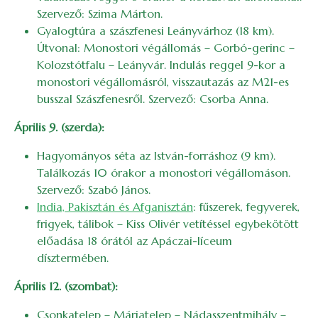
Szervező: Szima Márton.
Gyalogtúra a szászfenesi Leányvárhoz (18 km).
Útvonal: Monostori végállomás – Gorbó-gerinc –
Kolozstótfalu – Leányvár. Indulás reggel 9-kor a
monostori végállomásról, visszautazás az M21-es
busszal Szászfenesről. Szervező: Csorba Anna.
Április 9. (szerda):
Hagyományos séta az István-forráshoz (9 km).
Találkozás 10 órakor a monostori végállomáson.
Szervező: Szabó János.
India, Pakisztán és Afganisztán
: fűszerek, fegyverek,
frigyek, tálibok – Kiss Olivér vetítéssel egybekötött
előadása 18 órától az Apáczai-líceum
dísztermében.
Április 12. (szombat):
Csonkatelep – Máriatelep – Nádasszentmihály –