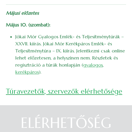
Májusi előzetes
Május 10. (szombat):
Jókai Mór Gyalogos Emlék- és Teljesítménytúrák –
XXVII. kiírás. Jókai Mór Kerékpáros Emlék- és
Teljesítménytúra – IX. kiírás. Jelentkezni csak online
lehet előzetesen, a helyszínen nem. Részletek és
regisztráció a túrák honlapján (
gyalogos
,
kerékpáros
).
Túravezetők, szervezők elérhetősége
ELÉRHETŐSÉG
Belépés