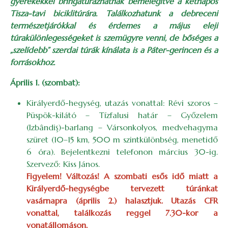
gyerekekkel bringatúrázhatnak bemelegítve a kétnapos
Tisza-tavi biciklitúrára. Találkozhatunk a debreceni
természetjárókkal és érdemes a május eleji
túrakülönlegességeket is szemügyre venni, de bőséges a
„szelídebb” szerdai túrák kínálata is a Páter-gerincen és a
forrásokhoz.
Április 1. (szombat):
Királyerdő-hegység, utazás vonattal: Révi szoros –
Püspök-kilátó – Tízfalusi határ – Győzelem
(Izbândiş)-barlang – Vársonkolyos, medvehagyma
szüret (10–15 km, 500 m szintkülönbség, menetidő
6 óra). Bejelentkezni telefonon március 30-ig.
Szervező: Kiss János.
Figyelem! Változás!
A szombati esős idő miatt a
Királyerdő-hegységbe tervezett túránkat
vasárnapra (április 2.) halasztjuk. Utazás CFR
vonattal, találkozás reggel 7.30-kor a
vonatállomáson.