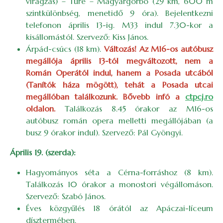
virágzás) – Türe – Magyargorbó (29 km, 600 m
szintkülönbség, menetidő 9 óra). Bejelentkezni
telefonon április 13-ig. M33 indul 7.30-kor a
kisállomástól. Szervező: Kiss János.
Árpád-csúcs (18 km).
Változás! Az M16-os autóbusz
megállója április 13-tól megváltozott, nem a
Román Operától indul, hanem a Posada utcából
(Tanítók háza mögött), tehát a Posada utcai
megállóban találkozunk. Bővebb infó a
ctpcj.ro
oldalon.
Találkozás 8.45 órakor az M16-os
autóbusz román opera melletti megállójában (a
busz 9 órakor indul). Szervező: Pál Gyöngyi.
Április 19. (szerda):
Hagyományos séta a Cérna-forráshoz (8 km).
Találkozás 10 órakor a monostori végállomáson.
Szervező: Szabó János.
Éves közgyűlés 18 órától az Apáczai-líceum
dísztermében.