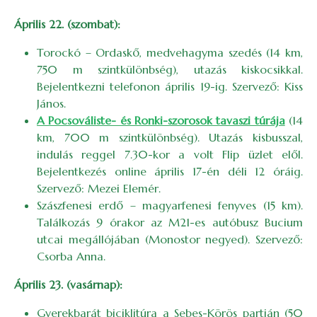
Április 22. (szombat):
Torockó – Ordaskő, medvehagyma szedés (14 km,
750 m szintkülönbség), utazás kiskocsikkal.
Bejelentkezni telefonon április 19-ig. Szervező: Kiss
János.
A Pocsováliste- és Ronki-szorosok tavaszi túrája
(14
km, 700 m szintkülönbség). Utazás kisbusszal,
indulás reggel 7.30-kor a volt Flip üzlet elől.
Bejelentkezés online április 17-én déli 12 óráig.
Szervező: Mezei Elemér.
Szászfenesi erdő – magyarfenesi fenyves (15 km).
Találkozás 9 órakor az M21-es autóbusz Bucium
utcai megállójában (Monostor negyed). Szervező:
Csorba Anna.
Április 23. (vasárnap):
Gyerekbarát biciklitúra a Sebes-Körös partján (50