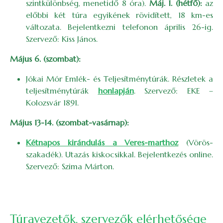
szintkülönbség, menetidő 8 óra).
Máj. 1. (hétfő):
az
előbbi két túra egyikének rövidített, 18 km-es
változata. Bejelentkezni telefonon április 26-ig.
Szervező: Kiss János.
Május 6. (szombat):
Jókai Mór Emlék- és Teljesítménytúrák. Részletek a
teljesítménytúrák
honlapján
. Szervező: EKE –
Kolozsvár 1891.
Május 13-14. (szombat-vasárnap):
Kétnapos kirándulás a Veres-marthoz
(Vörös-
szakadék). Utazás kiskocsikkal. Bejelentkezés online.
Szervező: Szima Márton.
Túravezetők, szervezők elérhetősége