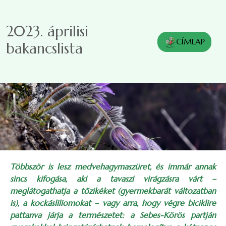
Ugrás a tartalomra
2023. áprilisi
CÍMLAP
bakancslista
Többször is lesz medvehagymaszüret, és immár annak
sincs kifogása, aki a tavaszi virágzásra várt –
meglátogathatja a tőzikéket (gyermekbarát változatban
is), a kockásliliomokat – vagy arra, hogy végre biciklire
pattanva járja a természetet: a Sebes-Körös partján