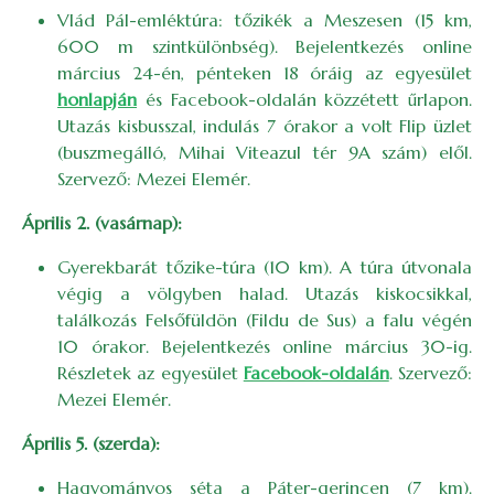
Vlád Pál-emléktúra: tőzikék a Meszesen (15 km,
600 m szintkülönbség). Bejelentkezés online
március 24-én, pénteken 18 óráig az egyesület
honlapján
és Facebook-oldalán közzétett űrlapon.
Utazás kisbusszal, indulás 7 órakor a volt Flip üzlet
(buszmegálló, Mihai Viteazul tér 9A szám) elől.
Szervező: Mezei Elemér.
Április 2. (vasárnap):
Gyerekbarát tőzike-túra (10 km). A túra útvonala
végig a völgyben halad. Utazás kiskocsikkal,
találkozás Felsőfüldön (Fildu de Sus) a falu végén
10 órakor. Bejelentkezés online március 30-ig.
Részletek az egyesület
Facebook-oldalán
. Szervező:
Mezei Elemér.
Április 5. (szerda):
Hagyományos séta a Páter-gerincen (7 km).