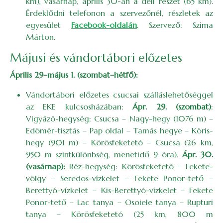
km), vasárnap, április 30-án a déli részét (65 km).
Érdeklődni telefonon a szervezőnél, részletek az
egyesület
Facebook-oldalán
. Szervező: Szima
Márton.
Májusi és vándortábori előzetes
Április 29–május 1. (szombat–hétfő):
Vándortábori előzetes csucsai szálláslehetőséggel
az EKE kulcsosházában:
Ápr. 29. (szombat)
:
Vigyázó-hegység: Csucsa – Nagy-hegy (1076 m) –
Edömér-tisztás – Pap oldal – Tamás hegye – Köris-
hegy (901 m) – Körösfeketetó – Csucsa (26 km,
950 m szintkülönbség, menetidő 9 óra).
Ápr. 30.
(vasárnap):
Réz-hegység: Körösfeketetó – Fekete-
völgy – Seredos-vízkelet – Fekete Ponor-tető –
Berettyó-vízkelet – Kis-Berettyó-vízkelet – Fekete
Ponor-tető – Lac tanya – Osoiele tanya – Rupturi
tanya – Körösfeketetó (25 km, 800 m