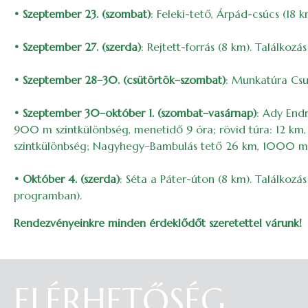
• Szeptember 23. (szombat)
: Feleki-tető, Árpád-csúcs (18 k
• Szeptember 27. (szerda)
: Rejtett-forrás (8 km). Találkoz
• Szeptember 28–30. (csütörtök–szombat)
: Munkatúra Csuc
• Szeptember 30–október 1. (szombat–vasárnap)
: Ady End
900 m szintkülönbség, menetidő 9 óra; rövid túra: 12 km
szintkülönbség; Nagyhegy–Bambulás tető 26 km, 1000 m szi
• Október 4. (szerda)
: Séta a Páter-úton (8 km). Találkozá
programban).
Rendezvényeinkre minden érdeklődőt szeretettel várunk!
ELÉRHETŐSÉG