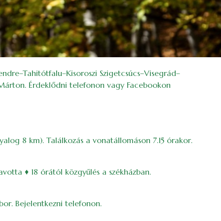
ndre–Tahitótfalu–Kisoroszi Szigetcsúcs–Visegrád–
Márton. Érdeklődni telefonon vagy Facebookon
yalog 8 km). Találkozás a vonatállomáson 7.15 órakor.
avotta ♦ 18 órától közgyűlés a székházban.
or. Bejelentkezni telefonon.