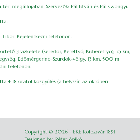
i téri megállójában. Szervezők: Pál István és Pál Gyöngyi.
tta.
 Tibor. Bejelentkezni telefonon.
rtető 3 vízkelete (Seredos, Berettyó, Kisberettyó), 25 km,
 hegység. Edömérgerinc–Szurdok-völgy, 13 km, 500 m
dni telefonon.
ta ♦ 18 órától közgyűlés (a helyszín az októberi
Copyright © 2026 - EKE Kolozsvár 1891
Belépés
Designed by: Péter Anikó