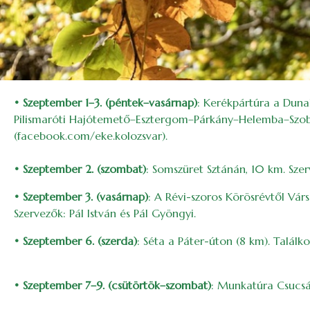
• Szeptember 1–3. (péntek–vasárnap)
: Kerékpártúra a Duna
Pilismaróti Hajótemető–Esztergom–Párkány–Helemba–Szob
(facebook.com/eke.kolozsvar).
• Szeptember 2. (szombat)
: Somszüret Sztánán, 10 km. Szer
• Szeptember 3. (vasárnap)
: A Révi-szoros Körösrévtől Vár
Szervezők: Pál István és Pál Gyöngyi.
• Szeptember 6. (szerda)
: Séta a Páter-úton (8 km). Talál
• Szeptember 7–9. (csütörtök–szombat)
: Munkatúra Csucsán