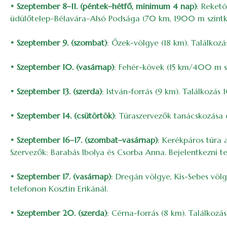
• Szeptember 8–11. (péntek–hétfő, minimum 4 nap)
: Reket
üdülőtelep–Bélavára–Alsó Podsága (70 km, 1900 m szintkül
• Szeptember 9. (szombat)
: Őzek-völgye (18 km). Találkozá
• Szeptember 10. (vasárnap)
: Fehér-kövek (15 km/400 m szi
• Szeptember 13. (szerda)
: István-forrás (9 km). Találkozá
• Szeptember 14. (csütörtök)
: Túraszervezők tanácskozása é
• Szeptember 16–17. (szombat–vasárnap)
: Kerékpáros túra 
Szervezők: Barabás Ibolya és Csorba Anna. Bejelentkezni t
• Szeptember 17. (vasárnap)
: Dregán völgye, Kis-Sebes völg
telefonon Kosztin Erikánál.
• Szeptember 20. (szerda)
: Cérna-forrás (8 km). Találkozá