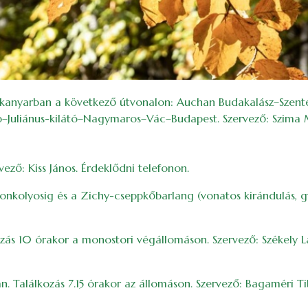
kanyarban a következő útvonalon: Auchan Budakalász–Szente
–Juliánus-kilátó–Nagymaros–Vác–Budapest. Szervező: Szima 
vező: Kiss János. Érdeklődni telefonon.
sonkolyosig és a Zichy-cseppkőbarlang (vonatos kirándulás, g
kozás 10 órakor a monostori végállomáson. Szervező: Székely L
. Találkozás 7.15 órakor az állomáson. Szervező: Bagaméri Tib