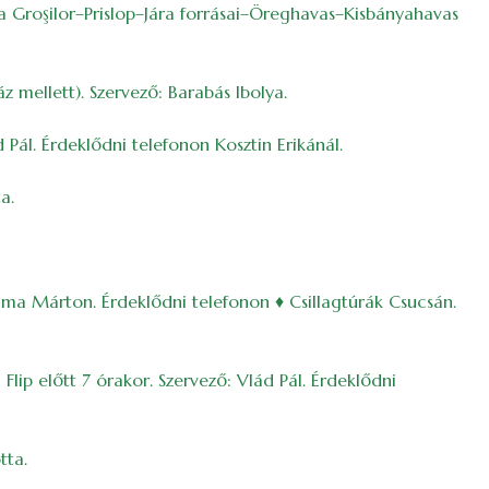
a Groşilor–Prislop–Jára forrásai–Öreghavas–Kisbányahavas
 mellett). Szervező: Barabás Ibolya.
 Pál. Érdeklődni telefonon Kosztin Erikánál.
a.
ima Márton. Érdeklődni telefonon ♦ Csillagtúrák Csucsán.
Flip előtt 7 órakor. Szervező: Vlád Pál. Érdeklődni
tta.