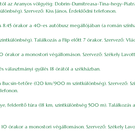
ótól az Aranyos völgyéig: Dobrin–Dumitreasa–Tina-hegy–Piatr
önbség). Szervező: Kiss János. Érdeklődni telefonon.
s 8.45 órakor a 40-es autóbusz megállójában (a román színház
ntkülönbség). Találkozás a Flip előtt 7 órakor. Szervező: Vlád
s 10 órakor a monostori végállomáson. Szervező: Székely Lavott
s választmányi gyűlés 18 órától a székházban.
a Bucsin-tetőre (120 km/900 m szintkülönbség). Szervező: Sz
elefonon.
ye, felderítő túra (18 km, szintkülönbség 500 m). Találkozás a 
s 10 órakor a monostori végállomáson. Szervező: Székely Lavo