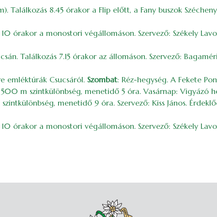
m). Találkozás 8.45 órakor a Flip előtt, a Fany buszok Szécheny
ás 10 órakor a monostori végállomáson. Szervező: Székely Lavo
sán. Találkozás 7.15 órakor az állomáson. Szervező: Bagaméri
re emléktúrák Csucsáról.
Szombat
: Réz-hegység. A Fekete Pono
, 500 m szintkülönbség, menetidő 5 óra. Vasárnap: Vigyázó
ntkülönbség, menetidő 9 óra. Szervező: Kiss János. Érdeklő
s 10 órakor a monostori végállomáson. Szervező: Székely Lavot