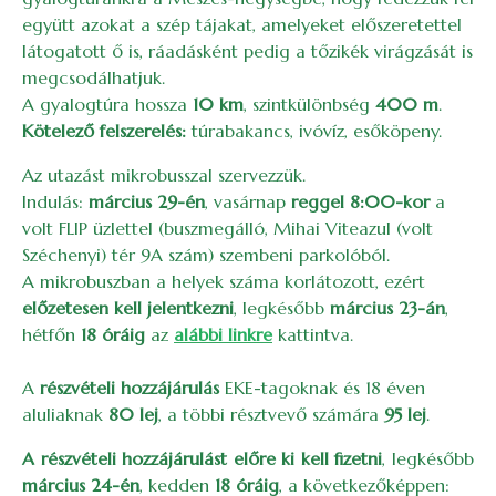
együtt azokat a szép tájakat, amelyeket előszeretettel
látogatott ő is, ráadásként pedig a tőzikék virágzását is
megcsodálhatjuk.
A gyalogtúra hossza
10 km
, szintkülönbség
400 m
.
Kötelező felszerelés:
túrabakancs, ivóvíz, esőköpeny.
Az utazást mikrobusszal szervezzük.
Indulás:
március 29-én
, vasárnap
reggel 8:00-kor
a
volt FLIP üzlettel (buszmegálló, Mihai Viteazul (volt
Széchenyi) tér 9A szám) szembeni parkolóból.
A mikrobuszban a helyek száma korlátozott, ezért
előzetesen kell jelentkezni
, legkésőbb
március 23-án
,
hétfőn
18 óráig
az
alábbi linkre
kattintva.
A
részvételi hozzájárulás
EKE-tagoknak és 18 éven
aluliaknak
80 lej
, a többi résztvevő számára
95 lej
.
A részvételi hozzájárulást előre ki kell fizetni
, legkésőbb
március 24-én
, kedden
18 óráig
, a következőképpen: