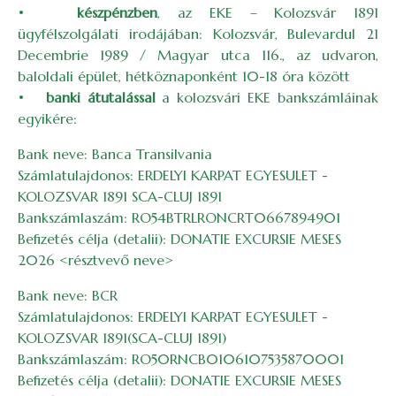
•
készpénzben
, az EKE – Kolozsvár 1891
ügyfélszolgálati irodájában: Kolozsvár, Bulevardul 21
Decembrie 1989 / Magyar utca 116., az udvaron,
baloldali épület, hétköznaponként 10-18 óra között
•
banki átutalással
a kolozsvári EKE bankszámláinak
egyikére:
Bank neve: Banca Transilvania
Számlatulajdonos: ERDELYI KARPAT EGYESULET -
KOLOZSVAR 1891 SCA-CLUJ 1891
Bankszámlaszám: RO54BTRLRONCRT0667894901
Befizetés célja (detalii): DONATIE EXCURSIE MESES
2026 <résztvevő neve>
Bank neve: BCR
Számlatulajdonos: ERDELYI KARPAT EGYESULET -
KOLOZSVAR 1891(SCA-CLUJ 1891)
Bankszámlaszám: RO50RNCB0106107535870001
Befizetés célja (detalii): DONATIE EXCURSIE MESES