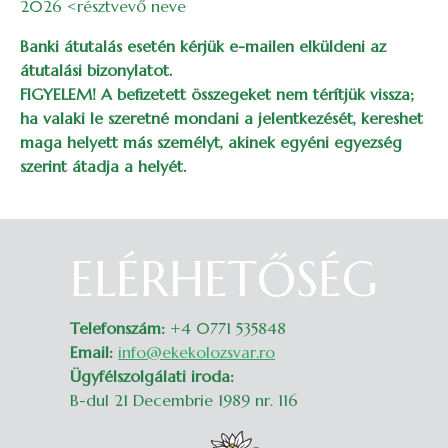
2026 <résztvevő neve
Banki átutalás esetén kérjük e-mailen elküldeni az
átutalási bizonylatot.
FIGYELEM! A befizetett összegeket nem térítjük vissza;
ha valaki le szeretné mondani a jelentkezését, kereshet
maga helyett más személyt, akinek egyéni egyezség
szerint átadja a helyét.
ELÉRHETŐSÉG
Belépés
Telefonszám:
+4 0771 535848
Email:
info@ekekolozsvar.ro
Ügyfélszolgálati iroda:
B-dul 21 Decembrie 1989 nr. 116