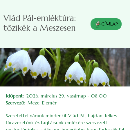
Ugrás a tartalomra
Vlád Pál-emléktúra:
CÍMLAP
tőzikék a Meszesen
Időpont
2026. március 29., vasárnap - 08:00
Szervező
Mezei Elemér
Szeretettel várunk mindenkit Vlád Pál, hajdani lelkes
túravezetőnk és tagtársunk emlékére szervezett
gyalogtúránkra a Meszes-hegységbe, hogy fedezzük fel