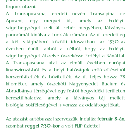
fogunk utazni.
A Transapuseana, eredeti nevén Transalpina de
Apuseni, egy megyei út, amely az Erdélyi-
szigethegységet szeli át Fehér megyében, látványos
panorámát kínálva a turisták számára. Az út eredetileg
a két világháború közötti időszakban, az 1930-as
években épült, abból a célból, hogy az Erdélyi-
szigethegységet átszelve összekösse Erdélyt a Bánáttal.
A Transapuseana utat az elmúlt években európai
finanszírozásból és a helyi hatóságok erőfeszítéseiből
korszerűsítették és bővítették. Az út teljes hossza 78
kilométer, amely összeköti Nagyenyedet Bucium és
Abrudbánya térségével egy festői hegyvidéki területen
keresztülhaladva, amely a látványos táj mellett
biológiai sokféleségével is vonzza az odalátogatókat.
Az utazást autóbusszal szervezzük. Indulás:
február 8-án
,
szombat
reggel 7:30-kor
a volt FLIP üzlettel