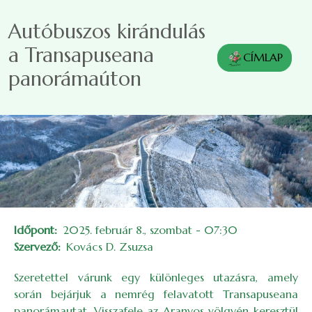
Ugrás a tartalomra
Autóbuszos kirándulás
a Transapuseana
CÍMLAP
panorámaúton
Időpont
2025. február 8., szombat - 07:30
Szervező
Kovács D. Zsuzsa
Szeretettel várunk egy különleges utazásra, amely
során bejárjuk a nemrég felavatott Transapuseana
panorámautat. Visszafele az Aranyos völgyén keresztül