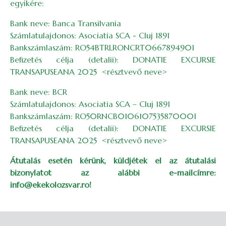
egyikére:
Bank neve: Banca Transilvania
Számlatulajdonos: Asociatia SCA - Cluj 1891
Bankszámlaszám: RO54BTRLRONCRT0667894901
Befizetés célja (detalii): DONATIE EXCURSIE
TRANSAPUSEANA 2025 <résztvevő neve>
Bank neve: BCR
Számlatulajdonos: Asociatia SCA – Cluj 1891
Bankszámlaszám: RO50RNCB0106107535870001
Befizetés célja (detalii): DONATIE EXCURSIE
TRANSAPUSEANA 2025 <résztvevő neve>
Átutalás esetén kérünk, küldjétek el az átutalási
bizonylatot az alábbi e-mailcímre:
info@ekekolozsvar.ro!