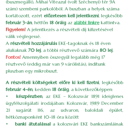
(buszmegálló, Mihai Viteazul (volt Széchenyi) tér 9A
szám) szembeni parkolóból. A buszban a helyek száma
korlátozott, ezért
előzetesen kell jelentkezni
, legkésőbb
február 3-án
, hétfőn
18 óráig
az
alábbi linkre
kattintva.
Figyelem!
A jelentkezés a részvételi díj kifizetésével
válik véglegessé.
A
részvételi hozzájárulás
EKE-tagoknak és 18 éven
aluliaknak
70 lej
, a többi résztvevő számára
80 lej
.
Fontos!
Amennyiben összegyűl legalább még 17
résztvevő (eddig már van 9 várólistás), indítunk
pluszban egy mikrobuszt.
A részvételi költségeket előre ki kell fizetni
, legkésőbb
február 4-én
, kedden
18 óráig
, a következőképpen:
•
készpénzben
, az EKE – Kolozsvár 1891 ideiglenes
ügyfélszolgálati irodájában: Kolozsvár, 1989 December
21 sugárút 116, az udvaron, baloldali épület,
hétköznaponként 10-18 óra között
•
banki átutalással
a kolozsvári EKE bankszámláinak