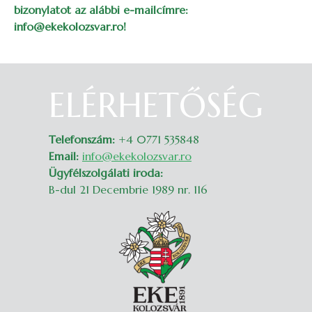
bizonylatot az alábbi e-mailcímre:
info@ekekolozsvar.ro!
ELÉRHETŐSÉG
Belépés
Telefonszám:
+4 0771 535848
Email:
info@ekekolozsvar.ro
Ügyfélszolgálati iroda:
B-dul 21 Decembrie 1989 nr. 116