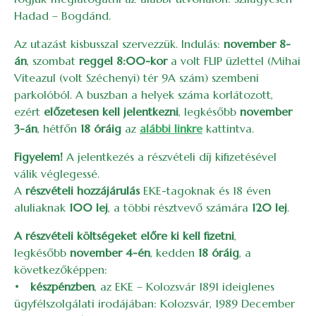
Hadad – Bogdánd.
Az utazást kisbusszal szervezzük. Indulás:
november 8-
án
, szombat
reggel 8:00-kor
a volt FLIP üzlettel (Mihai
Viteazul (volt Széchenyi) tér 9A szám) szembeni
parkolóból. A buszban a helyek száma korlátozott,
ezért
előzetesen kell jelentkezni
, legkésőbb
november
3-án
, hétfőn
18 óráig
az
alábbi linkre
kattintva.
Figyelem!
A jelentkezés a részvételi díj kifizetésével
válik véglegessé.
A
részvételi hozzájárulás
EKE-tagoknak és 18 éven
aluliaknak
100 lej
, a többi résztvevő számára
120 lej
.
A részvételi költségeket előre ki kell fizetni
,
legkésőbb
november 4-én
, kedden
18 óráig
, a
következőképpen:
•
készpénzben
, az EKE – Kolozsvár 1891 ideiglenes
ügyfélszolgálati irodájában: Kolozsvár, 1989 December