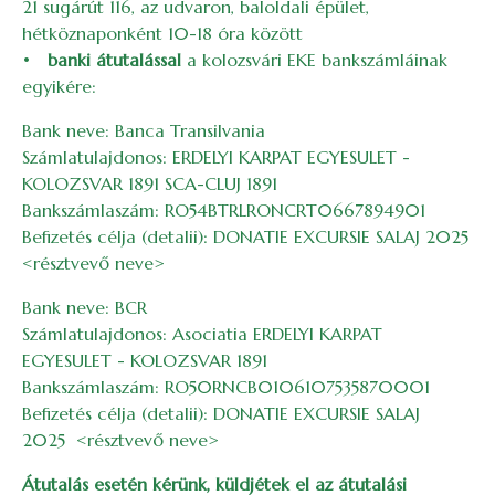
21 sugárút 116, az udvaron, baloldali épület,
hétköznaponként 10-18 óra között
•
banki átutalással
a kolozsvári EKE bankszámláinak
egyikére:
Bank neve: Banca Transilvania
Számlatulajdonos: ERDELYI KARPAT EGYESULET -
KOLOZSVAR 1891 SCA-CLUJ 1891
Bankszámlaszám: RO54BTRLRONCRT0667894901
Befizetés célja (detalii): DONATIE EXCURSIE SALAJ 2025
<résztvevő neve>
Bank neve: BCR
Számlatulajdonos: Asociatia ERDELYI KARPAT
EGYESULET - KOLOZSVAR 1891
Bankszámlaszám: RO50RNCB0106107535870001
Befizetés célja (detalii): DONATIE EXCURSIE SALAJ
2025 <résztvevő neve>
Átutalás esetén kérünk, küldjétek el az átutalási