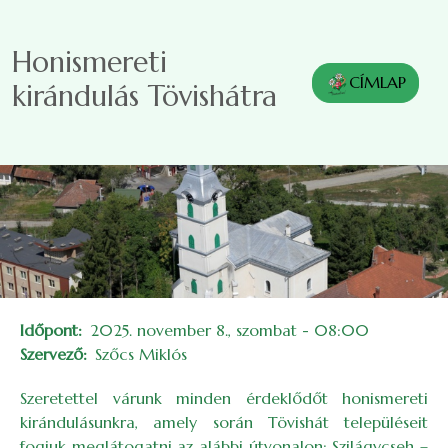
Ugrás a tartalomra
Honismereti
CÍMLAP
kirándulás Tövishátra
Időpont
2025. november 8., szombat - 08:00
Szervező
Szőcs Miklós
Szeretettel várunk minden érdeklődőt honismereti
kirándulásunkra, amely során Tövishát településeit
fogjuk meglátogatni az alábbi útvonalon: Szilágycseh –