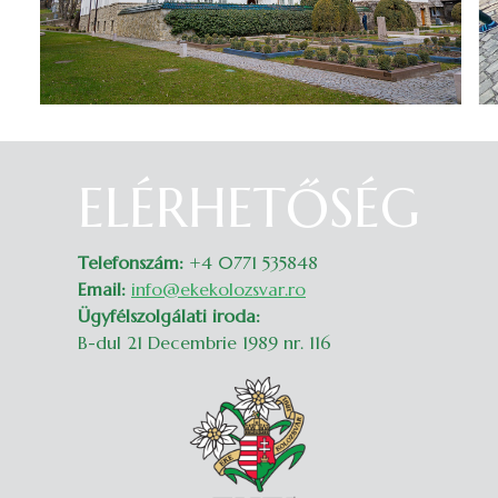
ELÉRHETŐSÉG
Belépés
Telefonszám:
+4 0771 535848
Email:
info@ekekolozsvar.ro
Ügyfélszolgálati iroda:
B-dul 21 Decembrie 1989 nr. 116