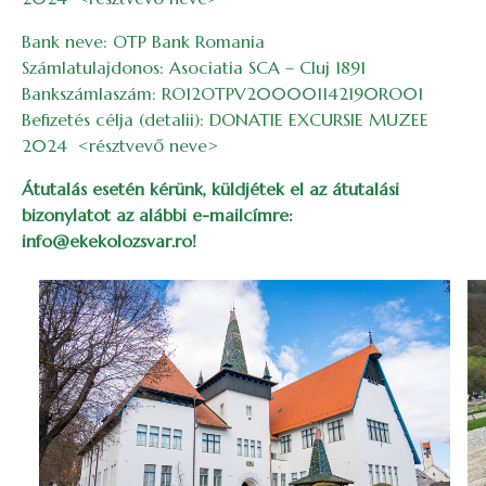
Bank neve: OTP Bank Romania
Számlatulajdonos: Asociatia SCA – Cluj 1891
Bankszámlaszám: RO12OTPV200001142190RO01
Befizetés célja (detalii): DONATIE EXCURSIE MUZEE
2024 <résztvevő neve>
Átutalás esetén kérünk, küldjétek el az átutalási
bizonylatot az alábbi e-mailcímre:
info@ekekolozsvar.ro!