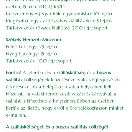
esetén, 15 fő felett): 15 lej/fő
Kedvezményes jegy (diák, egyetemista): 10 lej/fő
Kiegészítő jegy az időszakos kiállításokra: 5 lej/fő
Tárlatvezetés (összes kiállítás): 200 lej/csoport
Székely Nemzeti Múzeum
Felnőttek jegy: 25 lej/fő
Nyugdíjas jegy: 15 lej/fő
Tárlatvezetés: 100 lej/csoport
Fontos!
A jelentkezés a
szállásköltség
és a
buszos
szállítás
költségének kifizetésével válik véglegessé. Az
étkezéseket és a belépőket csak a helyszínen kell
kifizetni. Ha valaki rendelkezik vakációs kártyával, a
szállást is kifizetheti a helyszínen. Ebben az esetben
kérjük az illetőt, hogy erről előre tájékoztasson minket
e-mailen.
A szállásköltséget és a buszos szállítás költségét