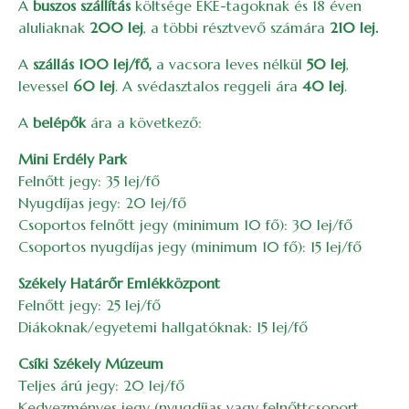
A
buszos szállítás
költsége EKE-tagoknak és 18 éven
aluliaknak
200 lej
, a többi résztvevő számára
210 lej.
A
szállás 100 lej/fő,
a vacsora leves nélkül
50 lej
,
levessel
60 lej
. A svédasztalos reggeli ára
40 lej
.
A
belépők
ára a következő:
Mini Erdély Park
Felnőtt jegy: 35 lej/fő
Nyugdíjas jegy: 20 lej/fő
Csoportos felnőtt jegy (minimum 10 fő): 30 lej/fő
Csoportos nyugdíjas jegy (minimum 10 fő): 15 lej/fő
Székely Határőr Emlékközpont
Felnőtt jegy: 25 lej/fő
Diákoknak/egyetemi hallgatóknak: 15 lej/fő
Csíki Székely Múzeum
Teljes árú jegy: 20 lej/fő
Kedvezményes jegy (nyugdíjas vagy felnőttcsoport