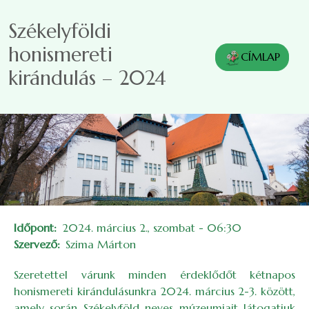
Ugrás a tartalomra
Székelyföldi
honismereti
CÍMLAP
kirándulás – 2024
Időpont
2024. március 2., szombat - 06:30
Szervező
Szima Márton
Szeretettel várunk minden érdeklődőt kétnapos
honismereti kirándulásunkra 2024. március 2-3. között,
amely során Székelyföld neves múzeumjait látogatjuk