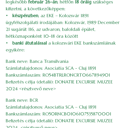
legkésőbb
február 26-án
, hétfőn
18 óráig
szükséges
kifizetni, a következőképpen:
•
készpénzben
, az EKE – Kolozsvár 1891
ügyfélszolgálati irodájában: Kolozsvár, 1989 December
21 sugárút 116, az udvaron, baloldali épület,
hétköznaponként 10-18 óra között
•
banki átutalással
a kolozsvári EKE bankszámláinak
egyikére:
Bank neve: Banca Transilvania
Számlatulajdonos: Asociatia SCA - Cluj 1891
Bankszámlaszám: RO54BTRLRONCRT0667894901
Befizetés célja (detalii): DONATIE EXCURSIE MUZEE
2024 <résztvevő neve>
Bank neve: BCR
Számlatulajdonos: Asociatia SCA – Cluj 1891
Bankszámlaszám: RO50RNCB0106107535870001
Befizetés célja (detalii): DONATIE EXCURSIE MUZEE
2024 <résztvevő neve>