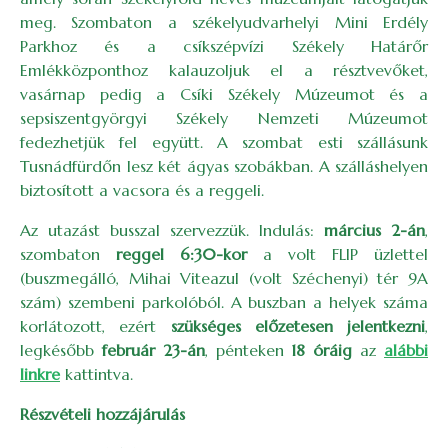
meg. Szombaton a székelyudvarhelyi Mini Erdély
Parkhoz és a csíkszépvízi Székely Határőr
Emlékközponthoz kalauzoljuk el a résztvevőket,
vasárnap pedig a Csíki Székely Múzeumot és a
sepsiszentgyörgyi Székely Nemzeti Múzeumot
fedezhetjük fel együtt. A szombat esti szállásunk
Tusnádfürdőn lesz két ágyas szobákban. A szálláshelyen
biztosított a vacsora és a reggeli.
Az utazást busszal szervezzük. Indulás:
március 2-án
,
szombaton
reggel 6:30-kor
a volt FLIP üzlettel
(buszmegálló, Mihai Viteazul (volt Széchenyi) tér 9A
szám) szembeni parkolóból. A buszban a helyek száma
korlátozott, ezért
szükséges előzetesen jelentkezni
,
legkésőbb
február 23-án
, pénteken
18 óráig
az
alábbi
linkre
kattintva.
Részvételi hozzájárulás