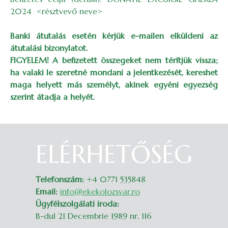
2024 <résztvevő neve>
Banki átutalás esetén kérjük e-mailen elküldeni az
átutalási bizonylatot.
FIGYELEM! A befizetett összegeket nem térítjük vissza;
ha valaki le szeretné mondani a jelentkezését, kereshet
maga helyett más személyt, akinek egyéni egyezség
szerint átadja a helyét.
ELÉRHETŐSÉG
Belépés
Telefonszám:
+4 0771 535848
Email:
info@ekekolozsvar.ro
Ügyfélszolgálati iroda:
B-dul 21 Decembrie 1989 nr. 116