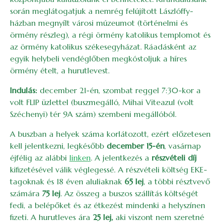
során meglátogatjuk a nemrég felújított Lászlóffy-
házban megnyílt városi múzeumot (történelmi és
örmény részleg), a régi örmény katolikus templomot és
az örmény katolikus székesegyházat. Ráadásként az
egyik helybeli vendéglőben megkóstoljuk a híres
örmény ételt, a hurutlevest.
Indulás:
december 21-én, szombat reggel 7:30-kor a
volt FLIP üzlettel (buszmegálló, Mihai Viteazul (volt
Széchenyi) tér 9A szám) szembeni megállóból.
A buszban a helyek száma korlátozott, ezért előzetesen
kell jelentkezni, legkésőbb
december 15-én
, vasárnap
éjfélig az alábbi
linken
. A jelentkezés a
részvételi díj
kifizetésével válik véglegessé. A részvételi költség EKE-
tagoknak és 18 éven aluliaknak
65 lej
, a többi résztvevő
számára
75 lej
. Az összeg a buszos szállítás költségét
fedi, a belépőket és az étkezést mindenki a helyszínen
fizeti. A hurutleves ára
25 lej,
aki viszont nem szeretné