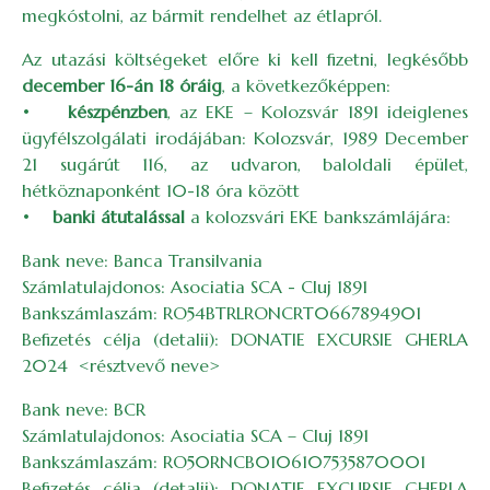
megkóstolni, az bármit rendelhet az étlapról.
Az utazási költségeket előre ki kell fizetni, legkésőbb
december 16-án 18 óráig
, a következőképpen:
•
készpénzben
, az EKE – Kolozsvár 1891 ideiglenes
ügyfélszolgálati irodájában: Kolozsvár, 1989 December
21 sugárút 116, az udvaron, baloldali épület,
hétköznaponként 10-18 óra között
•
banki átutalással
a kolozsvári EKE bankszámlájára:
Bank neve: Banca Transilvania
Számlatulajdonos: Asociatia SCA - Cluj 1891
Bankszámlaszám: RO54BTRLRONCRT0667894901
Befizetés célja (detalii): DONATIE EXCURSIE GHERLA
2024 <résztvevő neve>
Bank neve: BCR
Számlatulajdonos: Asociatia SCA – Cluj 1891
Bankszámlaszám: RO50RNCB0106107535870001
Befizetés célja (detalii): DONATIE EXCURSIE GHERLA