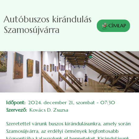
Ugrás a tartalomra
Autóbuszos kirándulás
CÍMLAP
Szamosújvárra
Időpont
2024. december 21., szombat - 07:30
Szervező
Kovács D. Zsuzsa
Szeretettel várunk buszos kirándulásunkra, amely során
Szamosújvárra, az erdélyi örmények legfontosabb
központjába kalauzolunk el benneteket. Kirándulásunk