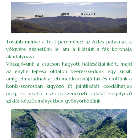
Image
Tovább menve a tető pereméhez az Aklos-pataknak a
völgyére nézhetünk le, ám a kilátást a fák koronája
akadályozza.
Visszajövünk a csúcson hagyott hátizsákjainkért, majd
az enyhe lejtésű oldalon beereszkedünk egy kicsit,
amíg elmaradnak a tetemes koronájú fák és előttünk a
Ronki-szorosban kígyózó út pántlikáját csodálhatjuk
meg, de inkább a szoros szemközti oldalát szegélyező
sziklás képződményekben gyönyörködünk.
Image