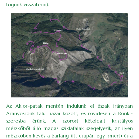
fogunk visszatérni).
Image
Az Aklos-patak mentén indulunk el észak irányban
Aranyosronk falu házai között, és rövidesen a Ronki-
szorosba érünk. A szorost kétoldalt kristályos
mészkőből álló magas sziklafalak szegélyezik, az ilyen
mészkőben kevés a barlang (itt csupán egy ismert) és a