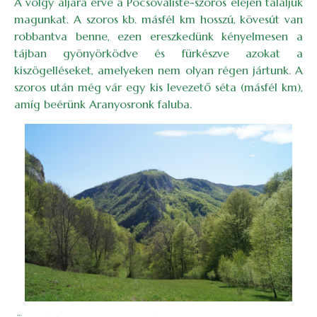
A völgy aljára érve a Pocsováliste-szoros elején találjuk
magunkat. A szoros kb. másfél km hosszú, kövesút van
robbantva benne, ezen ereszkedünk kényelmesen a
tájban gyönyörködve és fürkészve azokat a
kiszögelléseket, amelyeken nem olyan régen jártunk. A
szoros után még vár egy kis levezető séta (másfél km),
amíg beérünk Aranyosronk faluba.
Image