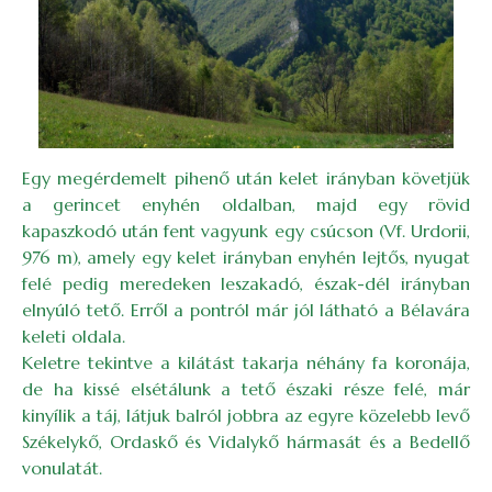
Egy megérdemelt pihenő után kelet irányban követjük
a gerincet enyhén oldalban, majd egy rövid
kapaszkodó után fent vagyunk egy csúcson (Vf. Urdorii,
976 m), amely egy kelet irányban enyhén lejtős, nyugat
felé pedig meredeken leszakadó, észak-dél irányban
elnyúló tető. Erről a pontról már jól látható a Bélavára
keleti oldala.
Keletre tekintve a kilátást takarja néhány fa koronája,
de ha kissé elsétálunk a tető északi része felé, már
kinyílik a táj, látjuk balról jobbra az egyre közelebb levő
Székelykő, Ordaskő és Vidalykő hármasát és a Bedellő
vonulatát.