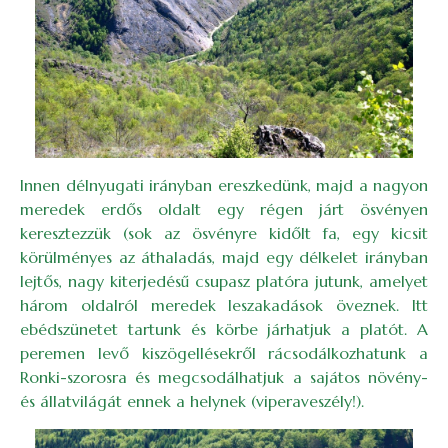
Innen délnyugati irányban ereszkedünk, majd a nagyon
meredek erdős oldalt egy régen járt ösvényen
keresztezzük (sok az ösvényre kidőlt fa, egy kicsit
körülményes az áthaladás, majd egy délkelet irányban
lejtős, nagy kiterjedésű csupasz platóra jutunk, amelyet
három oldalról meredek leszakadások öveznek. Itt
ebédszünetet tartunk és körbe járhatjuk a platót. A
peremen levő kiszögellésekről rácsodálkozhatunk a
Ronki-szorosra és megcsodálhatjuk a sajátos növény-
és állatvilágát ennek a helynek (viperaveszély!).
Image