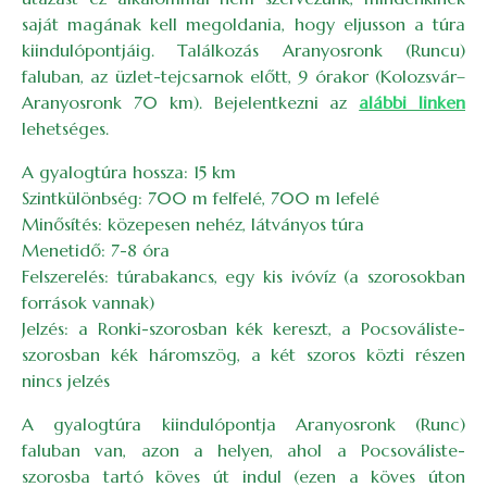
saját magának kell megoldania, hogy eljusson a túra
kiindulópontjáig. Találkozás Aranyosronk (Runcu)
faluban, az üzlet-tejcsarnok előtt, 9 órakor (Kolozsvár–
Aranyosronk 70 km). Bejelentkezni az
alábbi linken
lehetséges.
A gyalogtúra hossza: 15 km
Szintkülönbség: 700 m felfelé, 700 m lefelé
Minősítés: közepesen nehéz, látványos túra
Menetidő: 7-8 óra
Felszerelés: túrabakancs, egy kis ivóvíz (a szorosokban
források vannak)
Jelzés: a Ronki-szorosban kék kereszt, a Pocsováliste-
szorosban kék háromszög, a két szoros közti részen
nincs jelzés
A gyalogtúra kiindulópontja Aranyosronk (Runc)
faluban van, azon a helyen, ahol a Pocsováliste-
szorosba tartó köves út indul (ezen a köves úton