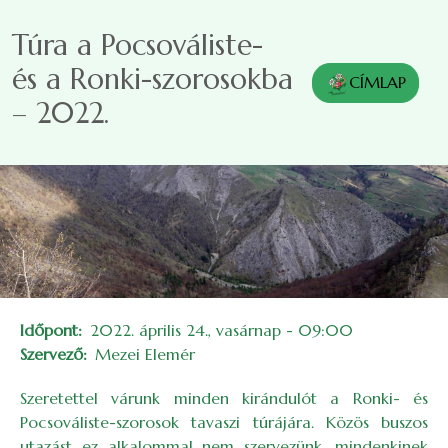
Ugrás a tartalomra
Túra a Pocsováliste-
és a Ronki-szorosokba
CÍMLAP
– 2022.
Időpont
2022. április 24., vasárnap - 09:00
Szervező
Mezei Elemér
Szeretettel várunk minden kirándulót a Ronki- és
Pocsováliste-szorosok tavaszi túrájára. Közös buszos
utazást ez alkalommal nem szervezünk, mindenkinek