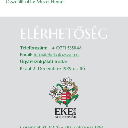
Összeállította: Mezei Elemér
ELÉRHETŐSÉG
Belépés
Telefonszám:
+4 0771 535848
Email:
info@ekekolozsvar.ro
Ügyfélszolgálati iroda:
B-dul 21 Decembrie 1989 nr. 116
Copyright © 2026 - EKE Kolozsvár 1891