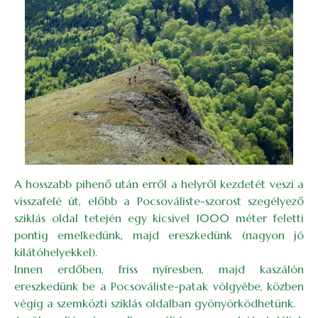
A hosszabb pihenő után erről a helyről kezdetét veszi a
visszafelé út, előbb a Pocsováliste-szorost szegélyező
sziklás oldal tetején egy kicsivel 1000 méter feletti
pontig emelkedünk, majd ereszkedünk (nagyon jó
kilátóhelyekkel).
Innen erdőben, friss nyíresben, majd kaszálón
ereszkedünk be a Pocsováliste-patak völgyébe, közben
végig a szemközti sziklás oldalban gyönyörködhetünk.