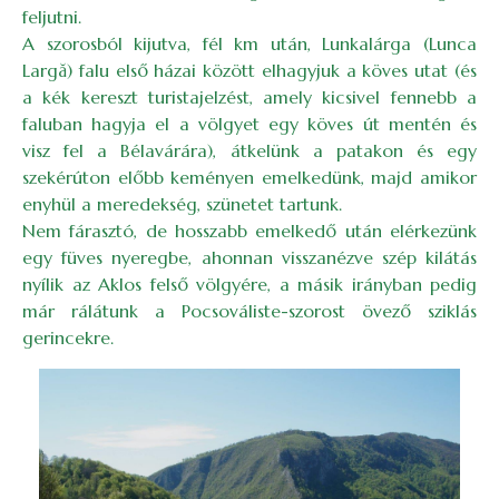
feljutni.
A szorosból kijutva, fél km után, Lunkalárga (Lunca
Largă) falu első házai között elhagyjuk a köves utat (és
a kék kereszt turistajelzést, amely kicsivel fennebb a
faluban hagyja el a völgyet egy köves út mentén és
visz fel a Bélavárára), átkelünk a patakon és egy
szekérúton előbb keményen emelkedünk, majd amikor
enyhül a meredekség, szünetet tartunk.
Nem fárasztó, de hosszabb emelkedő után elérkezünk
egy füves nyeregbe, ahonnan visszanézve szép kilátás
nyílik az Aklos felső völgyére, a másik irányban pedig
már rálátunk a Pocsováliste-szorost övező sziklás
gerincekre.
Image