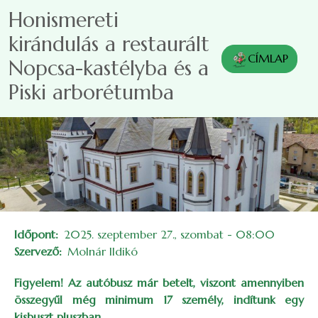
Ugrás a tartalomra
Honismereti
kirándulás a restaurált
CÍMLAP
Nopcsa-kastélyba és a
Piski arborétumba
Időpont
2025. szeptember 27., szombat - 08:00
Szervező
Molnár Ildikó
Figyelem! Az autóbusz már betelt, viszont amennyiben
összegyűl még minimum 17 személy, indítunk egy
kisbuszt pluszban.