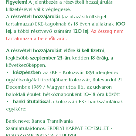
Figyelem!
A jelentkezés a részvételi hozzájárulás
kifizetésével válik véglegessé.
A
részvételi hozzájárulás
(az utazási költséget
tartalmazza)
EKE-tagoknak és 18 éven aluliaknak
100
lej
, a többi résztvevő számára
120 lej
.
Az összeg nem
tartalmazza a belépők árát.
A részvételi hozzájárulást előre ki kell fizetni
,
legkésőbb
szeptember 23-án
, kedden
18 óráig
, a
következőképpen:
•
készpénzben
, az EKE – Kolozsvár 1891 ideiglenes
ügyfélszolgálati irodájában: Kolozsvár, Bulevardul 21
Decembrie 1989 / Magyar utca 116., az udvaron,
baloldali épület, hétköznaponként 10-18 óra között
•
banki átutalással
a kolozsvári EKE bankszámláinak
egyikére:
Bank neve: Banca Transilvania
Számlatulajdonos: ERDELYI KARPAT EGYESULET -
KOLOZSVAR 1891 SCA-CLUJ 1891