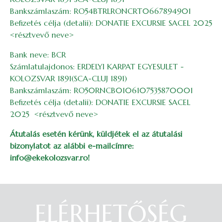
Bankszámlaszám: RO54BTRLRONCRT0667894901
Befizetés célja (detalii): DONATIE EXCURSIE SACEL 2025
<résztvevő neve>
Bank neve: BCR
Számlatulajdonos: ERDELYI KARPAT EGYESULET -
KOLOZSVAR 1891(SCA-CLUJ 1891)
Bankszámlaszám: RO50RNCB0106107535870001
Befizetés célja (detalii): DONATIE EXCURSIE SACEL
2025 <résztvevő neve>
Átutalás esetén kérünk, küldjétek el az átutalási
bizonylatot az alábbi e-mailcímre:
info@ekekolozsvar.ro!
ELÉRHETŐSÉG
Belépés