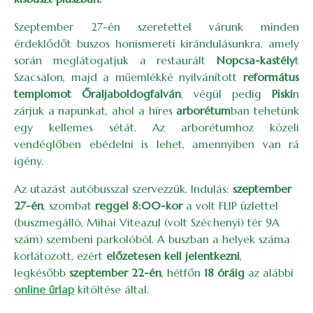
Szeptember 27-én szeretettel várunk minden
érdeklődőt buszos honismereti kirándulásunkra, amely
során meglátogatjuk a restaurált
Nopcsa-kastély
t
Szacsalon, majd a műemlékké nyilvánított
református
templomot Őraljaboldogfalván
, végül pedig
Piski
n
zárjuk a napunkat, ahol a híres
arborétum
ban tehetünk
egy kellemes sétát. Az arborétumhoz közeli
vendéglőben ebédelni is lehet, amennyiben van rá
igény.
Az utazást autóbusszal szervezzük. Indulás:
szeptember
27-én
, szombat
reggel 8:00-kor
a volt FLIP üzlettel
(buszmegálló, Mihai Viteazul (volt Széchenyi) tér 9A
szám) szembeni parkolóból. A buszban a helyek száma
korlátozott, ezért
előzetesen kell jelentkezni
,
legkésőbb
szeptember 22-én
, hétfőn
18 óráig
az alábbi
online űrlap
kitöltése által.