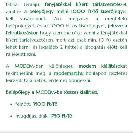
bibliai témájú,
fényjátékkal kísért tárlatvezetés
sel,
amihez
a belépőjegy mellé 1000 Ft/fő kísérőjegy
et
kell vásárolnunk. Aki, megveszi a megfelelő
belépőjegyet, és az 1000 Ft-os kísérőjegyet,
jelezze a
feliratkozáskor
, hogy szeretne részt venni a fényjátékkal
kísért tárlatvezetésen, mert azt csak min. 10 fő esetén
lehet kérni, és legalább 2 héttel a látogatás előtt kell
rá jelentkezni.
A
MODEM
-ben különleges,
modern kiállítások
at
tekinthetünk meg, a
modemart.hu
honlapon részletes
leírások találhatók, érdemes böngészni.
Belépőjegy a MODEM-be (összes kiállítás):
felnőtt:
3500 Ft/fő
nyugdíjas, diák:
1750 Ft/fő