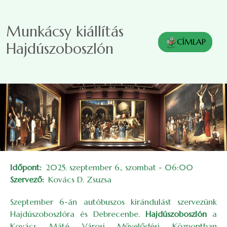
Ugrás a tartalomra
Munkácsy kiállítás
CÍMLAP
Hajdúszoboszlón
Időpont
2025. szeptember 6., szombat - 06:00
Szervező
Kovács D. Zsuzsa
Szeptember 6-án autóbuszos kirándulást szervezünk
Hajdúszoboszlóra és Debrecenbe.
Hajdúszoboszlón
a
Kovács Máté Városi Művelődési Központban