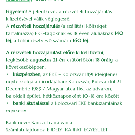
Figyelem!
A jelentkezés a részvételi hozzájárulás
kifizetésével válik véglegessé.
A
részvételi hozzájárulás
(a szállítási költséget
tartalmazza)
EKE-tagoknak és 18 éven aluliaknak
140
lej
, a többi résztvevő számára
160 lej
.
A részvételi hozzájárulást előre ki kell fizetni
,
legkésőbb
augusztus 21-én
, csütörtökön
18 óráig
, a
következőképpen:
•
készpénzben
, az EKE – Kolozsvár 1891 ideiglenes
ügyfélszolgálati irodájában: Kolozsvár, Bulevardul 21
Decembrie 1989 / Magyar utca 116., az udvaron,
baloldali épület, hétköznaponként 10-18 óra között
•
banki átutalással
a kolozsvári EKE bankszámláinak
egyikére:
Bank neve: Banca Transilvania
Számlatulajdonos: ERDELYI KARPAT EGYESULET -