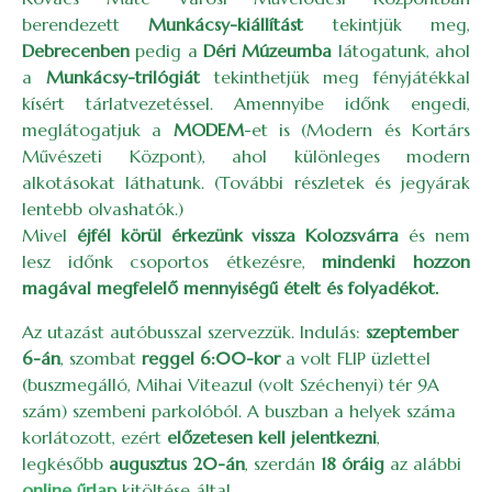
berendezett
Munkácsy-kiállítást
tekintjük meg,
Debrecenben
pedig a
Déri Múzeumba
látogatunk, ahol
a
Munkácsy-trilógiát
tekinthetjük meg fényjátékkal
kísért tárlatvezetéssel. Amennyibe időnk engedi,
meglátogatjuk a
MODEM
-et is (Modern és Kortárs
Művészeti Központ), ahol különleges modern
alkotásokat láthatunk. (További részletek és jegyárak
lentebb olvashatók.)
Mivel
éjfél körül érkezünk vissza Kolozsvárra
és nem
lesz időnk csoportos étkezésre,
mindenki hozzon
magával megfelelő mennyiségű ételt és folyadékot.
Az utazást autóbusszal szervezzük. Indulás:
szeptember
6-án
, szombat
reggel 6:00-kor
a volt FLIP üzlettel
(buszmegálló, Mihai Viteazul (volt Széchenyi) tér 9A
szám) szembeni parkolóból. A buszban a helyek száma
korlátozott, ezért
előzetesen kell jelentkezni
,
legkésőbb
augusztus 20-án
, szerdán
18 óráig
az alábbi
online űrlap
kitöltése által.