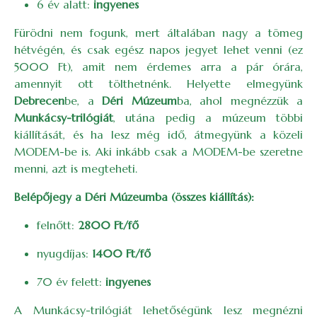
6 év alatt:
ingyenes
Fürödni nem fogunk, mert általában nagy a tömeg
hétvégén, és csak egész napos jegyet lehet venni (ez
5000 Ft), amit nem érdemes arra a pár órára,
amennyit ott tölthetnénk. Helyette elmegyünk
Debrecen
be, a
Déri Múzeum
ba, ahol megnézzük a
Munkácsy-trilógiát
, utána pedig a múzeum többi
kiállítását, és ha lesz még idő, átmegyünk a közeli
MODEM-be is. Aki inkább csak a MODEM-be szeretne
menni, azt is megteheti.
Belépőjegy a Déri Múzeumba (összes kiállítás):
felnőtt:
2800 Ft/fő
nyugdíjas:
1400 Ft/fő
70 év felett:
ingyenes
A Munkácsy-trilógiát lehetőségünk lesz megnézni