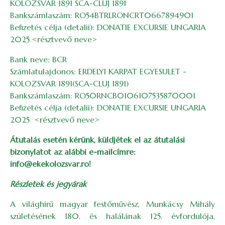
KOLOZSVAR 1891 SCA-CLUJ 1891
Bankszámlaszám: RO54BTRLRONCRT0667894901
Befizetés célja (detalii): DONATIE EXCURSIE UNGARIA
2025 <résztvevő neve>
Bank neve: BCR
Számlatulajdonos: ERDELYI KARPAT EGYESULET -
KOLOZSVAR 1891(SCA-CLUJ 1891)
Bankszámlaszám: RO50RNCB0106107535870001
Befizetés célja (detalii): DONATIE EXCURSIE UNGARIA
2025 <résztvevő neve>
Átutalás esetén kérünk, küldjétek el az átutalási
bizonylatot az alábbi e-mailcímre:
info@ekekolozsvar.ro!
Részletek és jegyárak
A világhírű magyar festőművész, Munkácsy Mihály
születésének 180. és halálának 125. évfordulója,