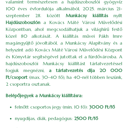
valamint természetesen a hajdúszoboszlói gyógyvíz
100 éves évfordulója alkalmából, 2025. március 21-
szeptember 28. között
Munkácsy kiállítás
nyílt
Hajdúszoboszlón
a Kovács Máté Városi Művelődési
Központban, ahol megcsodálhatjuk a világhírű festő
közel 80 alkotását. A kiállítás művei Pákh Imre
magángyűjtő jóvoltából, a Munkácsy Alapítvány és a
helyszínt adó Kovács Máté Városi Művelődési Központ
és Könyvtár segítségével jutottak el a fürdővárosba. A
hajdúszoboszlói Munkácsy kiállítást tárlatvezetéssel
fogjuk megnézni,
a tárlatvezetés díja 20 000
Ft/csoport
(max. 30-40 fő), ha 40-nél többen leszünk,
2 csoportra osztanak.
Belépőjegyek a Munkácsy kiállításra:
felnőtt csoportos jegy (min. 10 fő):
3000 Ft/fő
nyugdíjas, diák, pedagógus:
2500 Ft/fő