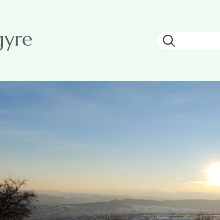
gyre
Keresés