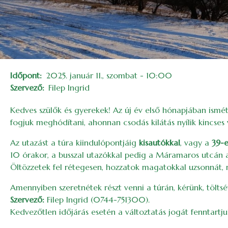
Időpont
2025. január 11., szombat - 10:00
Szervező
Filep Ingrid
Kedves szülők és gyerekek! Az új év első hónapjában ismé
fogjuk meghódítani, ahonnan csodás kilátás nyílik kincses
Az utazást a túra kiindulópontjáig
kisautókkal
, vagy a
39-e
10 órakor, a busszal utazókkal pedig a Máramaros utcán 
Öltözzetek fel rétegesen, hozzatok magatokkal uzsonnát, m
Amennyiben szeretnétek részt venni a túrán, kérünk, töltsé
Szervező:
Filep Ingrid (0744-751300).
Kedvezőtlen időjárás esetén a változtatás jogát fenntartju