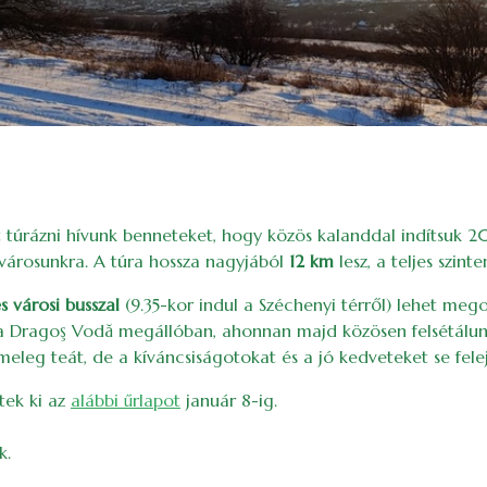
t túrázni hívunk benneteket, hogy közös kalanddal indítsuk 2
 városunkra. A túra hossza nagyjából
12 km
lesz, a teljes szin
s városi busszal
(9.35-kor indul a Széchenyi térről) lehet meg
a Dragoş Vodă megállóban, ahonnan majd közösen felsétálun
eleg teát, de a kíváncsiságotokat és a jó kedveteket se fele
tek ki az
alábbi űrlapot
január 8-ig.
k.