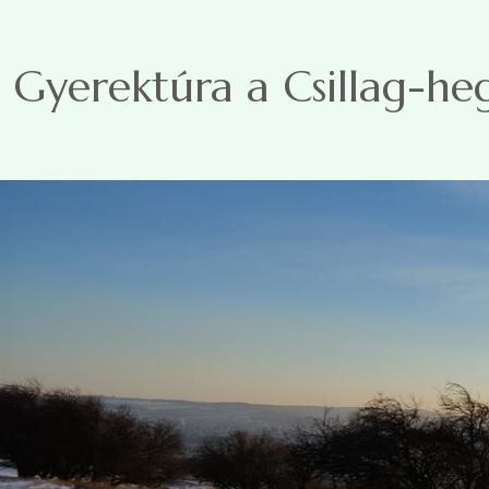
Ugrás a tartalomra
Gyerektúra a Csillag-he