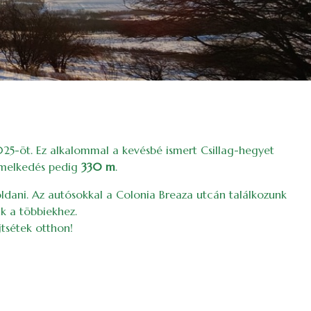
025-öt. Ez alkalommal a kevésbé ismert Csillag-hegyet
temelkedés pedig
330 m
.
oldani. Az autósokkal a Colonia Breaza utcán találkozunk
k a többiekhez.
jtsétek otthon!