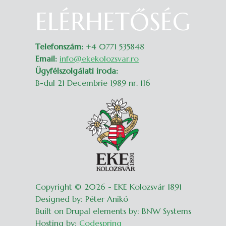
ELÉRHETŐSÉG
Belépés
Telefonszám:
+4 0771 535848
Email:
info@ekekolozsvar.ro
Ügyfélszolgálati iroda:
B-dul 21 Decembrie 1989 nr. 116
Copyright © 2026 - EKE Kolozsvár 1891
Designed by: Péter Anikó
Built on Drupal elements by: BNW Systems
Hosting by:
Codespring