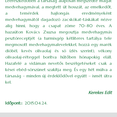
Leereszkedőben a társaság alaposan megszedte magát
medvehagymával, a megtett út hosszát, az emelkedőt,
a temérdek hajlongás eredményeként
medvehagymától dagadozó zacskókat-táskákat nézve
alig hinni, hogy a csapat zöme 70–80 éves. A
hazaúton Kovács Zsuzsa megosztja medvehagymás
pesztóreceptjét (a turmixgép kétliteres tartálya tele
megmosott medvehagymalevelekkel, hozzá egy marék
dióbél, kevés olívaolaj és só ízlés szerint), vékony
olívaolaj-réteggel borítva hűtőben hónapokig eláll.
Hazafelé a vidáman nevetős beszélgetéseket csak a
kései ebéd-sörszünet szakítja meg. És egy hét múlva a
társaság – minden új érdeklődővel együtt – ismét útra
kel.
Kerekes Edit
Időpont:
2015.04.24.