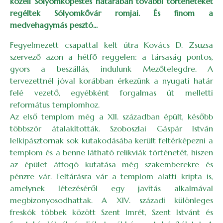
közeli Sólyomkőpestes határában további történeteket
regéltek Sólyomkővár romjai. És finom a
medvehagymás pesztó...
Fegyelmezett csapattal kelt útra Kovács D. Zsuzsa
szervező azon a hétfő reggelen: a társaság pontos,
gyors a beszállás, indulunk Mezőtelegdre. A
tervezettnél jóval korábban érkezünk a nyugati határ
felé vezető, egyébként forgalmas út melletti
református templomhoz.
Az első templom még a XII. században épült, később
többször átalakították. Szoboszlai Gáspár István
lelkipásztornak sok kutakodásába került feltérképezni a
templom és a benne látható relikviák történetét, hiszen
az épület átfogó kutatása még szakemberekre és
pénzre vár. Feltárásra vár a templom alatti kripta is,
amelynek létezéséről egy javítás alkalmával
megbizonyosodhattak. A XIV. századi különleges
freskók többek között Szent Imrét, Szent Istvánt és