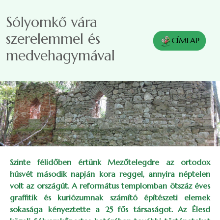
Ugrás a tartalomra
Sólyomkő vára
szerelemmel és
CÍMLAP
medvehagymával
Szinte félidőben értünk Mezőtelegdre az ortodox
húsvét második napján kora reggel, annyira néptelen
volt az országút. A református templomban ötszáz éves
graffitik és kuriózumnak számító építészeti elemek
sokasága kényeztette a 25 fős társaságot. Az Élesd