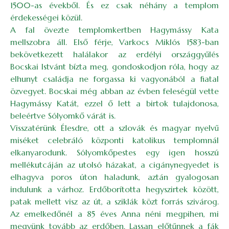
1500-as évekből. És ez csak néhány a templom
érdekességei közül.
A fal övezte templomkertben Hagymássy Kata
mellszobra áll. Első férje, Varkocs Miklós 1583-ban
bekövetkezett halálakor az erdélyi országgyűlés
Bocskai Istvánt bízta meg, gondoskodjon róla, hogy az
elhunyt családja ne forgassa ki vagyonából a fiatal
özvegyet. Bocskai még abban az évben feleségül vette
Hagymássy Katát, ezzel ő lett a birtok tulajdonosa,
beleértve Sólyomkő várát is.
Visszatérünk Élesdre, ott a szlovák és magyar nyelvű
miséket celebráló központi katolikus templomnál
elkanyarodunk. Sólyomkőpestes egy igen hosszú
mellékutcáján az utolsó házakat, a cigánynegyedet is
elhagyva poros úton haladunk, aztán gyalogosan
indulunk a várhoz. Erdőborította hegyszirtek között,
patak mellett visz az út, a sziklák közt forrás szivárog.
Az emelkedőnél a 85 éves Anna néni megpihen, mi
megyünk tovább az erdőben. Lassan előtűnnek a fák