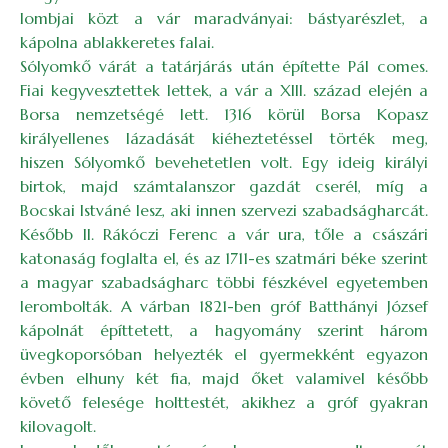
lombjai közt a vár maradványai: bástyarészlet, a
kápolna ablakkeretes falai.
Sólyomkő várát a tatárjárás után építette Pál comes.
Fiai kegyvesztettek lettek, a vár a XIII. század elején a
Borsa nemzetségé lett. 1316 körül Borsa Kopasz
királyellenes lázadását kiéheztetéssel törték meg,
hiszen Sólyomkő bevehetetlen volt. Egy ideig királyi
birtok, majd számtalanszor gazdát cserél, míg a
Bocskai Istváné lesz, aki innen szervezi szabadságharcát.
Később II. Rákóczi Ferenc a vár ura, tőle a császári
katonaság foglalta el, és az 1711-es szatmári béke szerint
a magyar szabadságharc többi fészkével egyetemben
lerombolták. A várban 1821-ben gróf Batthányi József
kápolnát építtetett, a hagyomány szerint három
üvegkoporsóban helyezték el gyermekként egyazon
évben elhuny két fia, majd őket valamivel később
követő felesége holttestét, akikhez a gróf gyakran
kilovagolt.