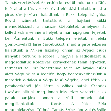
Tamás vezetésével. Az erdőn keresztül indultunk a Diós
felé, ahol a túravezető rövid előadást tartott, majd a
piros sáv jelzésen haladtunk a Bükki telep irányába.
Rövid szünetet tartottunk a hajdani Bükki
menedékháznál, a masszív kőépületet, amelynek át
kellett volna vennie a helyét, a mai napig sem fejezték
be. Átmentünk a Bükki telepen, elértük a feleki
gömbkövekről híres Sárosbükköt, majd a piros jelzésen
haladtunk a Mikesi házakig, onnan az Árpád csúcs
irányába tértünk le jobbra. Elhagyva a rádiósházat is,
megcsodáltuk Kolozsvár környékének talán egyetlen,
terméssel teli szelídgesztenye fáját. Az Árpád csúcs
alatt vágtunk át a legelőn, hogy beereszkedhessünk a
meredek oldalon a völgy felső végébe, ahol több kis
patakocskából jön létre a Mikes patak. Csendes
tisztáson álltunk meg, innen friss jelzés vezetett a kis
patak partjára, onnan a sűrű lombok alatt
megpillantottuk a forrást. A Páter Béla
megemlékezésre Tóthpál Tamás, Szőcs Jánossal és Mille