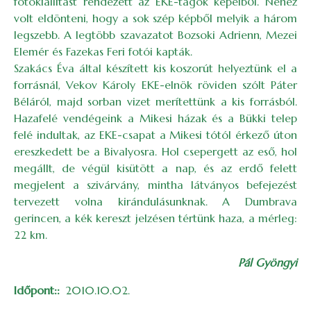
fotókiállítást rendezett az EKE-tagok képeiből. Nehéz
volt eldönteni, hogy a sok szép képből melyik a három
legszebb. A legtöbb szavazatot Bozsoki Adrienn, Mezei
Elemér és Fazekas Feri fotói kapták.
Szakács Éva által készített kis koszorút helyeztünk el a
forrásnál, Vekov Károly EKE-elnök röviden szólt Páter
Béláról, majd sorban vizet merítettünk a kis forrásból.
Hazafelé vendégeink a Mikesi házak és a Bükki telep
felé indultak, az EKE-csapat a Mikesi tótól érkező úton
ereszkedett be a Bivalyosra. Hol csepergett az eső, hol
megállt, de végül kisütött a nap, és az erdő felett
megjelent a szivárvány, mintha látványos befejezést
tervezett volna kirándulásunknak. A Dumbrava
gerincen, a kék kereszt jelzésen tértünk haza, a mérleg:
22 km.
Pál Gyöngyi
Időpont:
2010.10.02.