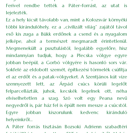
Ferivel rendbe tették a Páter-forrást, az utat is
lejelezték.
Ez a hely kicsit távolabb van, mint a Kolozsvár környéki
többi kirándulóhely, ez a „civilizált világ” zajától távol
eső kis zuga a Bükk erdőnek a csend és a nyugalom
jelképe, ahol a természet megmaradt érintetlenül.
Megmenekült a pusztulástól, legalább egyelőre, hisz
mindannyian tudjuk, hogy a Plecska völgye egyre
jobban beépül, a Gorbó völgyére is hasonló sors vár.
Sokfelé az eldobott szemét, építkezési törmelék csúfítja
el az erdőt és a patak-völgyeket. A Szentjános kút vize
szennyezett lett, az Árpád csúcs körüli legelőt
felparcellázták, juhok, kecskék legelnek ott, néha
elviselhetetlen a szag. Szó volt egy Peana nevű
negyedről is, pár ház fel is épült nem messze a csúcstól.
Egyre jobban kiszorulunk kedvenc kiránduló
helyeinkről…
A Páter forrás tisztásán Bozsoki Adrienn szabadtéri