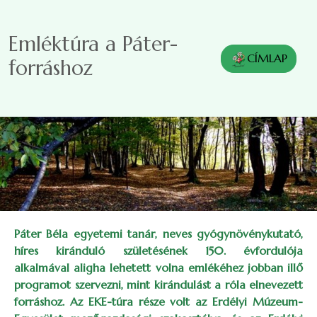
Ugrás a tartalomra
Emléktúra a Páter-
CÍMLAP
forráshoz
Páter Béla egyetemi tanár, neves gyógynövénykutató,
híres kiránduló születésének 150. évfordulója
alkalmával aligha lehetett volna emlékéhez jobban illő
programot szervezni, mint kirándulást a róla elnevezett
forráshoz. Az EKE-túra része volt az Erdélyi Múzeum-