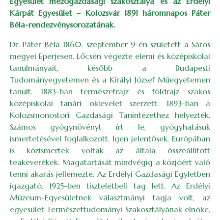
Egyesület mezőgazdasági szakosztálya és az Erdélyi
Kárpát Egyesület – Kolozsvár 1891 háromnapos Páter
Béla-rendezvénysorozatának.
Dr. Páter Béla 1860. szeptember 9-én született a Sáros
megyei Eperjesen. Lőcsén végezte elemi és középiskolai
tanulmányait, később a Budapesti
Tudományegyetemen és a Királyi József Műegyetemen
tanult. 1883-ban természetrajz és földrajz szakos
középiskolai tanári oklevelet szerzett. 1893-ban a
Kolozsmonostori Gazdasági Tanintézethez helyezték.
Számos gyógynövényt írt le, gyógyhatásuk
ismertetésével foglalkozott. Igen jelentősek, Európában
is közismertek voltak az általa összeállított
teakeverékek. Magatartását mindvégig a közjóért való
tenni akarás jellemezte. Az Erdélyi Gazdasági Egyletben
igazgató, 1925-ben tiszteletbeli tag lett. Az Erdélyi
Múzeum-Egyesületnek választmányi tagja volt, az
egyesület Természettudományi Szakosztályának elnöke,