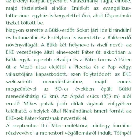
az Erdélyi Kárpát-Egyesület választmányi tagja, elnöke,
majd tiszteletbeli elnöke. Emlékét az evangélikus-
lutheránus egyház is kegyelettel őrzi, ahol főgondnoki
tisztet töltött be.
Nagyon szerette a Bükk-erdőt. Sokat járt ide kirándulni
és botanizálni. Az Erdélyben is ismertette a Bükk-erdő
növényvilágát. A Bükk két helyneve is viseli nevét: az
EKE vezetősége által elnevezett Páter út, akkoriban a
Bükk egyik legszebb sétaútja és a Páter forrás. A Páter
út a Mező utca elejétől a Plecska és a Pap völgy
választójára kapaszkodott, ezen folytatódott az EKE
szelicsei-úti menedékházához, majd ennek
megszűntével az 50-es években épült Bükki
menedékházig (6 km). Az Árpád csúcs (833 m) alól
eredő Mikes patak jobb oldali ágának völgyében
található, a helyiek által Flămândának ismert forrást az
EKE-sek Páter-forrásnak nevezték el.
A szeptember 11-i Páter emléktúra, mintegy harminc
résztvevővel a monostori végállomásról indult, Tóthpál