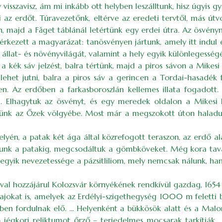
 visszavisz, ám mi inkább ott helyben leszálltunk, hisz úgyis g
ri az erdőt. Túravezetőnk, eltérve az eredeti tervtől, más útv
, majd a Făget táblánál letértünk egy erdei útra. Az ösvénynek
rkezett a magyarázat: tanösvényen jártunk, amely itt indul és
ő állat- és növényvilágát, valamint a hely egyik különlegess
a kék sáv jelzést, balra tértünk, majd a piros sávon a Mikesi
ehet jutni, balra a piros sáv a gerincen a Tordai-hasadék
. Az erdőben a farkasboroszlán kellemes illata fogadott. Je
al. Elhagytuk az ösvényt, és egy meredek oldalon a Mike
k az Őzek völgyébe. Most már a megszokott úton haladunk a
lyén, a patak két ága által közrefogott teraszon, az erdő alat
áltunk a patakig, megcsodáltuk a gömbköveket. Még kora tava
lgy egyik nevezetessége a pázsitliliom, mely nemcsak nálunk, 
l hozzájárul Kolozsvár környékének rendkívül gazdag, 1654 fa
 fajokat is, amelyek az Erdélyi-szigethegység 1000 m feletti
ben fordulnak elő. ... Helyenként a bükkösök alatt és a M
b jégkori reliktumot őrző – terjedelmes mocsarak tarkítják.