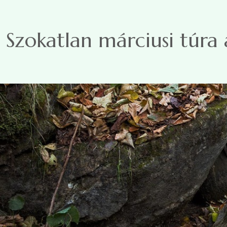
Ugrás a tartalomra
Szokatlan márciusi túra