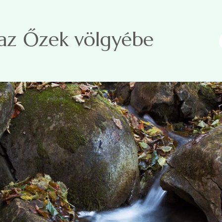
 az Őzek völgyébe