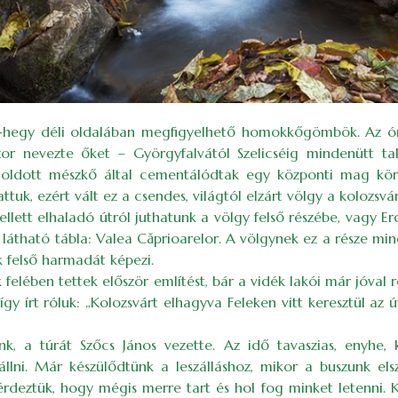
ki-hegy déli oldalában megfigyelhető homokkőgömbök. Az ór
or nevezte őket – Györgyfalvától Szelicséig mindenütt 
 oldott mészkő által cementálódtak egy központi mag kö
uk, ezért vált ez a csendes, világtól elzárt völgy a kolozsv
mellett elhaladó útról juthatunk a völgy felső részébe, vagy E
l látható tábla: Valea Căprioarelor. A völgynek ez a része m
felső harmadát képezi.
 felében tettek először említést, bár a vidék lakói már jóval
gy írt róluk: „Kolozsvárt elhagyva Feleken vitt keresztül a
, a túrát Szőcs János vezette. Az idő tavaszias, enyhe, k
llni. Már készülődtünk a leszálláshoz, mikor a buszunk elszá
eztük, hogy mégis merre tart és hol fog minket letenni. K