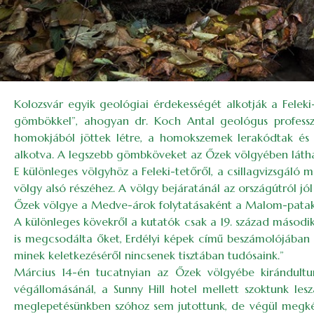
Kolozsvár egyik geológiai érdekességét alkotják a Fele
gömbökkel”, ahogyan dr. Koch Antal geológus professz
homokjából jöttek létre, a homokszemek lerakódtak és
alkotva. A legszebb gömbköveket az Őzek völgyében láthatt
E különleges völgyhöz a Feleki-tetőről, a csillagvizsgáló 
völgy alsó részéhez. A völgy bejáratánál az országútról jó
Őzek völgye a Medve-árok folytatásaként a Malom-patak 
A különleges kövekről a kutatók csak a 19. század második
is megcsodálta őket, Erdélyi képek című beszámolójában í
minek keletkezéséről nincsenek tisztában tudósaink.”
Március 14-én tucatnyian az Őzek völgyébe kirándultunk
végállomásánál, a Sunny Hill hotel mellett szoktunk leszá
meglepetésünkben szóhoz sem jutottunk, de végül megkérd