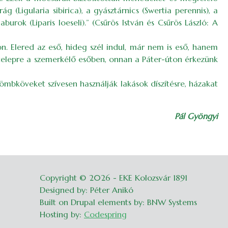
g (Ligularia sibirica), a gyásztárnics (Swertia perennis), a
burok (Liparis loeseli).” (Csűrös István és Csűrös László: A
on. Elered az eső, hideg szél indul, már nem is eső, hanem
telepre a szemerkélő esőben, onnan a Páter-úton érkezünk
bköveket szívesen használják lakások díszítésre, házakat
Pál Gyöngyi
Copyright © 2026 - EKE Kolozsvár 1891
Belépés
Designed by: Péter Anikó
Built on Drupal elements by: BNW Systems
Hosting by:
Codespring