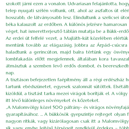
szokott járni ezen a vonalon. Udvariasan felajánlotta, hogy
telep nyugati szélén voltunk, ott, ahol az aszfaltos út elé
hosszabb, de látványosabb lesz. Elindultunk a szelicsei úton
béka kalauzolt az erdőben. A különös jelzésre hamarosan é
véget, hat ismeretterjesztő táblán mutatja be a Bükk-erd
Az erdei út felfelé vezet, a Majláth-kút közelében elértük 
mentünk tovább az elágazásig. Jobbra az Árpád-csúcsra l
haladtunk a gerincúton, majd balra tértünk egy ösvényen
lombfakadás előtt megjelennek, általában kora tavassz
átmásztuk a szemben levő erdős dombot, és beereszkedtün
nap.
A tisztáson befejezetlen faépítmény áll a régi erdészház he
tartunk ebédszünetet, egyesek szalonnát sütöttek. Elsét
kizöldül, a tisztást tarka mezei virágok borítják el. A vö
itt lévő különleges növényeket és kőzeteket.
„A Malomvölgy közel 500 páfrány- és virágos növényfajáva
gyarapításához. ... A bükkösök gyepszint­je rejteget olyan
nagyon ritkák, vagy kizárólagosan csak itt a Malomvölgy
sík vagy enyhe lejtésű térségeit rendkívül érdekes – töb