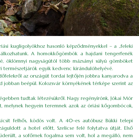
iási kugligolyókhoz hasonló képződményekkel – a „feleki
találkozhatunk. A homokkőgömbök a hajdani tengerfenék
ré, öklömnyi nagyságútól több mázsányi súlyú gömböket
ári természetjárók egyik kedvenc kirándulóhelyévé.
rdőfelekről az országút tordai lejtőjén jobbra kanyarodva a
ind jobban beépül. Kolozsvár környékének térképe szerint az
 régebben tudtak létezésükről. Nagy regényírónk, Jókai Mór
z út, melynek hegyein teremnek azok az óriási kőgombócok,
icsit felhős, ködös volt. A 40-es autóbusz Bükki telepi
guldott a hotel előtt, Szelicse felé folytatva útját. Első
iderült, a sofőrnek fogalma sem volt, hol a megálló, nem