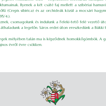
ktumainak. Ilyenek a két csáté faj mellett a szibériai hamuvirá
gőfű (Crepis sibirica) és az orchideák közül a mocsári hagyma
5/4.).
eznek, csomagolunk és indulunk a Feleki-tető felé vezető út
áthaladunk a legelőn. Sáros erdei úton ereszkedünk a Bükki 
tegek mélyében talán ma is képződnek homokkőgömbök. A göm
jnos évről évre csökken.