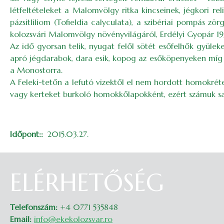
létfeltételeket a Malomvölgy ritka kincseinek, jégkori reli
pázsitliliom (Tofieldia calyculata), a szibériai pompás zör
kolozsvári Malomvölgy növényvilágáról, Erdélyi Gyopár 199
Az idő gyorsan telik, nyugat felől sötét esőfelhők gyülek
apró jégdarabok, dara esik, kopog az esőköpenyeken míg 
a Monostorra.
A Feleki-tetőn a lefutó vizektől el nem hordott homokré
vagy kerteket burkoló homokkőlapokként, ezért számuk sa
Időpont:
2015.03.27.
ELÉRHETŐSÉG
Telefonszám:
+4 0771 535848
Email:
info@ekekolozsvar.ro