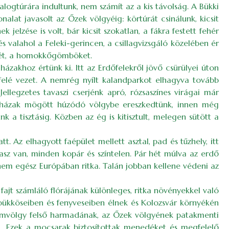
yalogtúrára indultunk, nem számít az a kis távolság. A Bükki
onalat javasolt az Őzek völgyéig: körtúrát csinálunk, kicsit
 jelzése is volt, bár kicsit szokatlan, a fákra festett fehér
 valahol a Feleki-gerincen, a csillagvizsgáló közelében ér
égét, a homokkőgömböket.
 házakhoz értünk ki. Itt az Erdőfelekről jövő csürülyei úton
 felé vezet. A nemrég nyílt kalandparkot elhagyva tovább
llegzetes tavaszi cserjénk apró, rózsaszínes virágai már
si házak mögött húzódó völgybe ereszkedtünk, innen még
 tisztásig. Közben az ég is kitisztult, melegen sütött a
t. Az elhagyott faépület mellett asztal, pad és tűzhely, itt
sz van, minden kopár és színtelen. Pár hét múlva az erdő
hanem egész Európában ritka. Talán jobban kellene védeni az
jt számláló flórájának különleges, ritka növényekkel való
 bükköseiben és fenyvesei­­ben élnek és Kolozsvár környékén
alomvölgy felső harmadának, az Őzek völgyének patakmenti
 ... Ezek a mocsarak biztosítottak menedéket és megfelelő